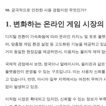
10.
궁극적으로 안전한 사용 경험이란 무엇인가?
1. 변화하는 온라인 게임 시장의
디지털 전환이 가속화됨에 따라 온라인 카지노 및 토토 플랫
러, 맞춤형 게임 환경 설정 등 고도화된 기능을 제공하고 
거의 동일한 현장감을 제공하면서, 이용자는 물리적 제약 없
국제적 관점에서 보면, 영국이나 말레이시아, 필리핀과 같
플랫폼만이 운영될 수 있는 구조입니다. 이는 사용자 신뢰를
고 있습니다. 반면, 아시아 일부 지역에서는 여전히 무허가
없이 발생하고 있죠.
이처럼 시장은 확대되고 있지만, 신뢰할 수 있는 정보가 부