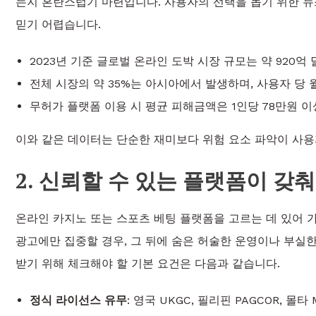
는지 혼란스럽기 마련입니다. 사용자의 선택을 돕기 위한 뉴
믿기 어렵습니다.
2023년 기준 글로벌 온라인 도박 시장 규모는 약 920억
전체 시장의 약 35%는 아시아에서 발생하며, 사용자 당 월
무허가 플랫폼 이용 시 평균 피해금액은 1인당 78만원 이
이와 같은 데이터는 단순한 재미보다 위험 요소 파악이 사용
2. 신뢰할 수 있는 플랫폼이 갖
온라인 카지노 또는 스포츠 베팅 플랫폼을 고르는 데 있어 가
광고에만 집중할 경우, 그 뒤에 숨은 허술한 운영이나 부실
받기 위해 체크해야 할 기본 요건은 다음과 같습니다.
정식 라이선스 유무
: 영국 UKGC, 필리핀 PAGCOR,