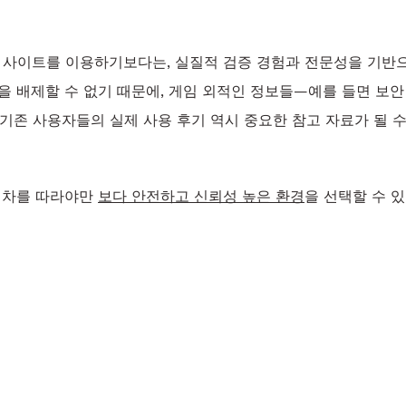
는 사이트를 이용하기보다는, 실질적 검증 경험과 전문성을 기반
을 배제할 수 없기 때문에, 게임 외적인 정보들—예를 들면 보안
 기존 사용자들의 실제 사용 후기 역시 중요한 참고 자료가 될 수
 절차를 따라야만
보다 안전하고 신뢰성 높은 환경
을 선택할 수 