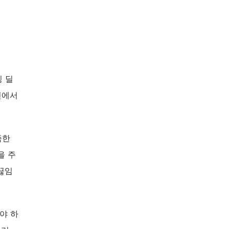
 딜
인에서
족한
을 주
끊임
야 하