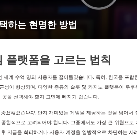
선택하는 현명한 방법
임 플랫폼을 고르는 법칙
전 세계 수억 명의 사용자를 끌어들였습니다. 특히, 한국을 포함
근성이 향상되며, 다양한 종류의 슬롯 및 카지노 플랫폼이 우후
떤 곳을 선택해야 할지 고민에 빠지기 쉽습니다.
 중요해졌습니다
. 단지 재미있는 게임을 제공하는 것을 넘어서 
소가 종합적으로 고려되어야 합니다. 그중에서도 가장 큰 위협으로
도한 후 지급을 회피하거나 사용자 계정을 일방적으로 차단하는 사