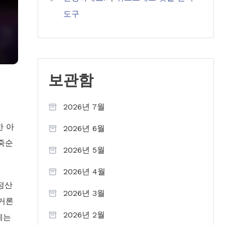
도구
보관함
2026년 7월
한 아
2026년 6월
죽순
2026년 5월
2026년 4월
정산
2026년 3월
 거론
2026년 2월
례는