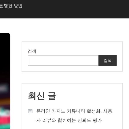
 현명한 방법
검색
검색
최신 글
온라인 카지노 커뮤니티 활성화, 사용
자 리뷰와 함께하는 신뢰도 평가