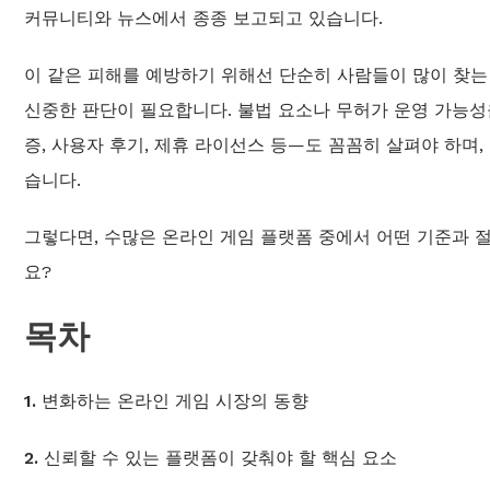
커뮤니티와 뉴스에서 종종 보고되고 있습니다.
이 같은 피해를 예방하기 위해선 단순히 사람들이 많이 찾
신중한 판단이 필요합니다. 불법 요소나 무허가 운영 가능성
증, 사용자 후기, 제휴 라이선스 등—도 꼼꼼히 살펴야 하며,
습니다.
그렇다면, 수많은 온라인 게임 플랫폼 중에서 어떤 기준과
요?
목차
1.
변화하는 온라인 게임 시장의 동향
2.
신뢰할 수 있는 플랫폼이 갖춰야 할 핵심 요소