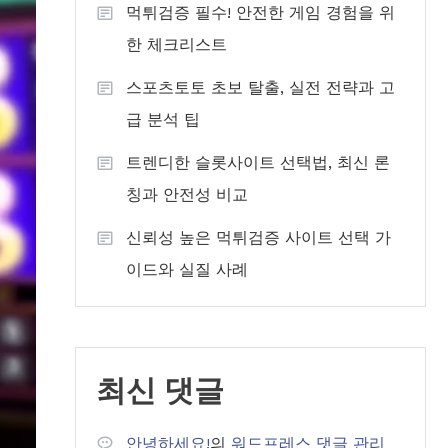
먹튀검증 필수! 안전한 게임 경험을 위
한 체크리스트
스포츠토토 초보 탈출, 실전 전략과 고
급 분석 팁
트렌디한 슬롯사이트 선택법, 최신 론
칭과 안전성 비교
신뢰성 높은 먹튀검증 사이트 선택 가
이드와 실질 사례
최신 댓글
안녕하세요!
의
워드프레스 댓글 관리