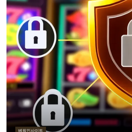
베픽인사이트