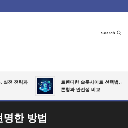
Search
 전략과
트렌디한 슬롯사이트 선택법, 최신
론칭과 안전성 비교
현명한 방법