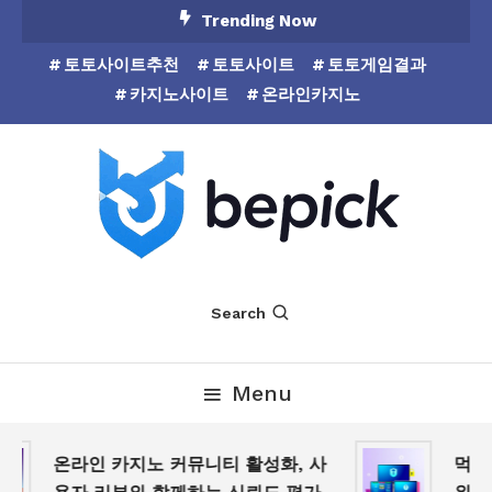
Skip
Trending Now
To
토토사이트추천
토토사이트
토토게임결과
Content
카지노사이트
온라인카지노
배픽
Search
Menu
온라인 카지노 커뮤니티 활성화, 사
먹튀검증