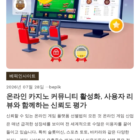
베픽인사이트
2026년 07월 28일
bepik
온라인 카지노 커뮤니티 활성화, 사용자 리
뷰와 함께하는 신뢰도 평가
신뢰할 수 있는 온라인 게임 플랫폼 선별법의 모든 것 온라인 게임 산업
은 매년 급격한 성장세를 보이며 전 세계적으로 수많은 이용자를 끌어
들이고 있습니다. 특히 슬롯머신, 스포츠 토토, 바카라와 같은 다양한