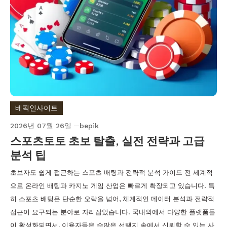
베픽인사이트
2026년 07월 26일
bepik
스포츠토토 초보 탈출, 실전 전략과 고급
분석 팁
초보자도 쉽게 접근하는 스포츠 배팅과 전략적 분석 가이드 전 세계적
으로 온라인 배팅과 카지노 게임 산업은 빠르게 확장되고 있습니다. 특
히 스포츠 배팅은 단순한 오락을 넘어, 체계적인 데이터 분석과 전략적
접근이 요구되는 분야로 자리잡았습니다. 국내외에서 다양한 플랫폼들
이 활성화되면서, 이용자들은 수많은 선택지 속에서 신뢰할 수 있는 사