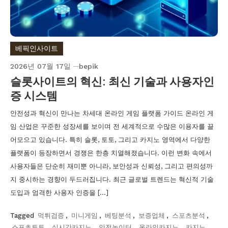
베픽인사이트
2026년 07월 17일
bepik
슬롯사이트의 혁신: 최신 기술과 사용자인
증 시스템
안전성과 혁신이 만나는 차세대 온라인 게임 플랫폼 가이드 온라인 게
임 산업은 꾸준한 성장세를 보이며 전 세계적으로 수많은 이용자를 끌
어모으고 있습니다. 특히 슬롯, 토토, 그리고 카지노 영역에서 다양한
플랫폼이 등장하면서 경쟁은 한층 치열해졌습니다. 이런 변화 속에서
사용자들은 단순히 재미뿐 아니라, 보안성과 신뢰성, 그리고 편의성까
지 중시하는 경향이 두드러집니다. 최근 글로벌 트렌드는 혁신적 기술
도입과 엄격한 사용자 인증을 […]
Tagged
먹튀검증
,
미니게임
,
베팅분석
,
보증업체
,
스포츠분석
,
스포츠토토
,
실시간카지노
,
안전놀이터
,
온라인카지노
,
카지노