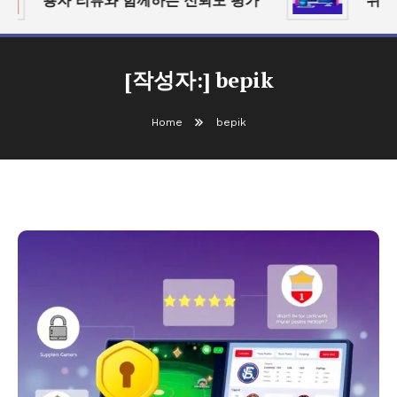
용자 리뷰와 함께하는 신뢰도 평가
위한 
[작성자:]
bepik
Home
bepik