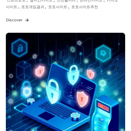
스포츠토토
,
실시간카지노
,
안전놀이터
,
온라인카지노
,
카지노
사이트
,
토토게임결과
,
토토사이트
,
토토사이트추천
Discover