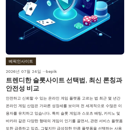
베픽인사이트
2026년 07월 24일
bepik
트렌디한 슬롯사이트 선택법, 최신 론칭과
안전성 비교
안전하고 신뢰할 수 있는 온라인 게임 플랫폼 고르는 법 최근 몇 년간
온라인 게임 산업은 가파른 성장세를 보이며 전 세계적으로 수많은 이
용자를 유치하고 있습니다. 특히 슬롯 게임과 스포츠 배팅, 카지노 및
바카라 같은 다양한 형태의 게임이 인기를 끌면서, 관련 서비스 플랫폼
또한 급증하고 있죠. 그렇지만 급성장한 만큼 플랫폼을 선택하는 사용