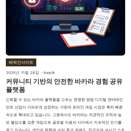
베픽인사이트
2025년 11월 28일
bepik
커뮤니티 기반의 안전한 바카라 경험 공유
플랫폼
신뢰할 수 있는 바카라 플랫폼을 고르는 현명한 방법 디지털 엔터테인
먼트 산업이 가파르게 성장하는 가운데 온라인 게임 시장은 특히 빠른
속도로 확대되고 있습니다. 그중에서도 바카라는 직관적인 규칙과 높
은 몰입도를 갖춘 게임으로 글로벌 이용자 사이에서 지속적인 인기를
끌고 있습니다. 개인의 취향과 수익 추구 외에도, 접근성과 실시간 스트