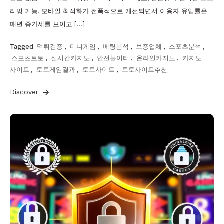
리밍 기능, 모바일 최적화가 전폭적으로 개선되면서 이용자 유입률은
매년 증가세를 보이고 […]
Tagged
먹튀검증
,
미니게임
,
베팅분석
,
보증업체
,
스포츠분석
,
스포츠토토
,
실시간카지노
,
안전놀이터
,
온라인카지노
,
카지노
사이트
,
토토게임결과
,
토토사이트
,
토토사이트추천
Discover