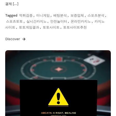
결제 […]
Tagged
먹튀검증
,
미니게임
,
베팅분석
,
보증업체
,
스포츠분석
,
스포츠토토
,
실시간카지노
,
안전놀이터
,
온라인카지노
,
카지노
사이트
,
토토게임결과
,
토토사이트
,
토토사이트추천
Discover