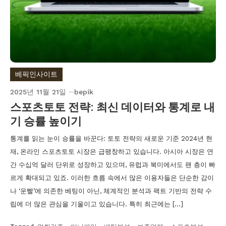
베픽인사이트
2025년 11월 21일
bepik
스포츠토토 전략: 최신 데이터와 통계로 내
기 승률 높이기
통계를 읽는 눈이 승률을 바꾼다: 토토 전략의 새로운 기준 2024년 현
재, 온라인 스포츠토토 시장은 급팽창하고 있습니다. 아시아 시장은 연
간 수십억 달러 단위로 성장하고 있으며, 유럽과 북미에서도 팬 층이 빠
르게 확대되고 있죠. 이러한 흐름 속에서 많은 이용자들은 단순한 감이
나 ‘운빨’에 의존한 베팅이 아닌, 체계적인 분석과 팩트 기반의 전략 수
립에 더 많은 관심을 기울이고 있습니다. 특히 최근에는 […]