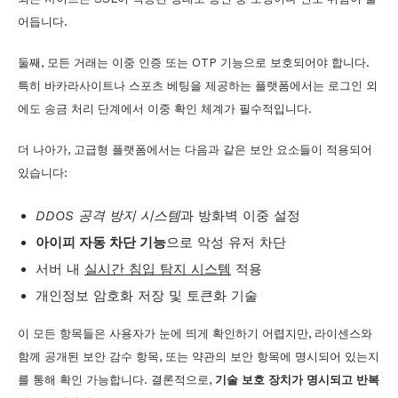
어듭니다.
둘째, 모든 거래는 이중 인증 또는 OTP 기능으로 보호되어야 합니다.
특히 바카라사이트나 스포츠 베팅을 제공하는 플랫폼에서는 로그인 외
에도 송금 처리 단계에서 이중 확인 체계가 필수적입니다.
더 나아가, 고급형 플랫폼에서는 다음과 같은 보안 요소들이 적용되어
있습니다:
DDOS 공격 방지 시스템
과 방화벽 이중 설정
아이피 자동 차단 기능
으로 악성 유저 차단
서버 내
실시간 침입 탐지 시스템
적용
개인정보 암호화 저장 및 토큰화 기술
이 모든 항목들은 사용자가 눈에 띄게 확인하기 어렵지만, 라이센스와
함께 공개된 보안 감수 항목, 또는 약관의 보안 항목에 명시되어 있는지
를 통해 확인 가능합니다. 결론적으로,
기술 보호 장치가 명시되고 반복