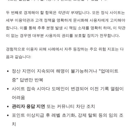
두 번째로 경계해야 할 항목은
약관의 부재
입니다. 모든 정식 사이트는
세부 이용약관과 고객 정책을 명확하게 문서화해 사용자에게 고지해야
합니다. 이를 통해 추후 분쟁 발생 시 책임 소재를 명확히 하며, 이 약관
이 없는 경우엔 대부분 사용자의 권리를 보호할 장치가 전무합니다.
경험적으로 이용자 피해 사례에서 자주 등장하는 주요 위험 지표는 다
음과 같습니다:
정산 지연이 지속되며 해명이 불가능하거나 “업데이트
중” 답변만 반복
사이트 접속 시마다 도메인이 변경되어 이전 기록 열람이
어려움
관리자 응답 지연
또는 커뮤니티 차단 조치
포인트 이상지급 후 레벨 초기화, 강제 탈퇴 등의 임의 조
치