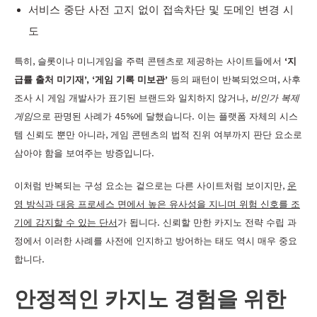
서비스 중단 사전 고지 없이 접속차단 및 도메인 변경 시
도
특히, 슬롯이나 미니게임을 주력 콘텐츠로 제공하는 사이트들에서
‘지
급률 출처 미기재’, ‘게임 기록 미보관’
등의 패턴이 반복되었으며, 사후
조사 시 게임 개발사가 표기된 브랜드와 일치하지 않거나,
비인가 복제
게임
으로 판명된 사례가 45%에 달했습니다. 이는 플랫폼 자체의 시스
템 신뢰도 뿐만 아니라, 게임 콘텐츠의 법적 진위 여부까지 판단 요소로
삼아야 함을 보여주는 방증입니다.
이처럼 반복되는 구성 요소는 겉으로는 다른 사이트처럼 보이지만,
운
영 방식과 대응 프로세스 면에서 높은 유사성을 지니며 위험 신호를 조
기에 감지할 수 있는 단서
가 됩니다. 신뢰할 만한 카지노 전략 수립 과
정에서 이러한 사례를 사전에 인지하고 방어하는 태도 역시 매우 중요
합니다.
안정적인 카지노 경험을 위한