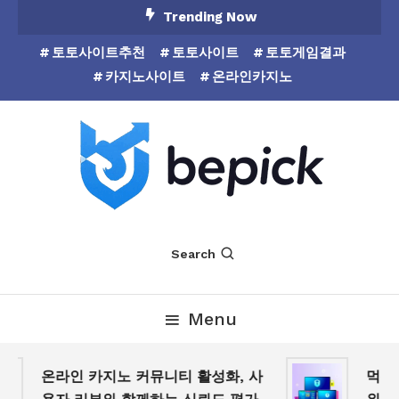
Skip
Trending Now
To
토토사이트추천
토토사이트
토토게임결과
Content
카지노사이트
온라인카지노
배픽
Search
Menu
온라인 카지노 커뮤니티 활성화, 사
먹튀검증