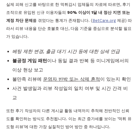
실제 피해 신고를 바탕으로 한 먹튀감시 업체들의 자료에 따르면, 후기
조작으로 유입된 신규 이용자들의
90% 이상이 1달 내 정산 지연 또는
계정 차단 문제
를 겪었다는 통계가 존재합니다. (
BetCare.org
제공) 따
라서 리뷰 내용을 단순 호불호 대신, 다음 기준을 중심으로 분석할 필요
가 있습니다.
베팅 제한 변경, 출금 대기 시간 등에 대한 상세 언급
불공정 게임 패턴
이나 동일 결과 반복 등 미니게임에서의
이상 현상 보고
불만족 리뷰에
운영자 반박 또는 삭제 흔적
이 있는지 확인
사건 발생일과 리뷰 작성일의 일치 여부 및 시간 간격 비
교
또한 후기 작성자의 다른 게시글 활동 내역까지 추적해 전반적인 신뢰
도를 확인하는 방식도 추천됩니다. 이는 최근 증가세를 보이는 ‘먹튀 유
도형 리뷰’에 대한 가장 실질적인 방어 방안 중 하나입니다.