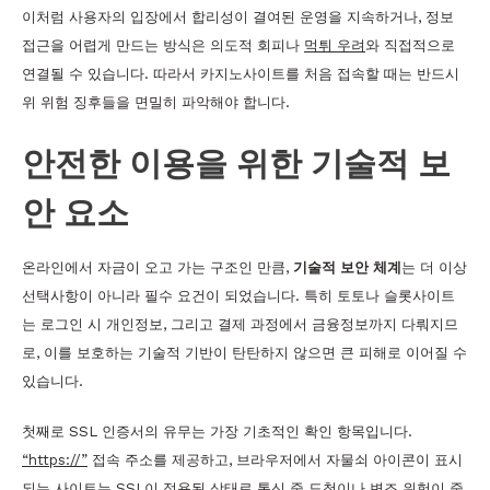
이처럼 사용자의 입장에서 합리성이 결여된 운영을 지속하거나, 정보
접근을 어렵게 만드는 방식은 의도적 회피나
먹튀 우려
와 직접적으로
연결될 수 있습니다. 따라서 카지노사이트를 처음 접속할 때는 반드시
위 위험 징후들을 면밀히 파악해야 합니다.
안전한 이용을 위한 기술적 보
안 요소
온라인에서 자금이 오고 가는 구조인 만큼,
기술적 보안 체계
는 더 이상
선택사항이 아니라 필수 요건이 되었습니다. 특히 토토나 슬롯사이트
는 로그인 시 개인정보, 그리고 결제 과정에서 금융정보까지 다뤄지므
로, 이를 보호하는 기술적 기반이 탄탄하지 않으면 큰 피해로 이어질 수
있습니다.
첫째로 SSL 인증서의 유무는 가장 기초적인 확인 항목입니다.
“https://”
접속 주소를 제공하고, 브라우저에서 자물쇠 아이콘이 표시
되는 사이트는 SSL이 적용된 상태로 통신 중 도청이나 변조 위험이 줄