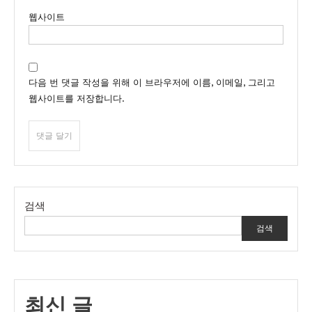
웹사이트
다음 번 댓글 작성을 위해 이 브라우저에 이름, 이메일, 그리고
웹사이트를 저장합니다.
검색
검색
최신 글