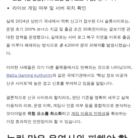
라이브 게임 여부 및 서버 위치 확인
실제 2024년 상반기 국내에서 먹튀 신고가 접수된 C사 슬롯사이트는,
운영 초기 200% 보너스 지급 및 출금 조건 30회전이라는 겉보기엔 관
대한 정책을 운영했으나, 실제로는 서버 로그 복구 지연을 이유로 출금
을 미루다 폐쇄되는 방식으로
총 4,200여 명의 피해자
를 발생시켰습니
다.
이러한 사례들은 각기 다른 플랫폼에서도 반복되는 것으로 나타났으며,
Malta Gaming Authority
와 같은 국제기관에서도 ‘핵심 정보 비공개
신규 사이트’에 높은 경고 신호를 부여하고 있음을 알립니다.
결론적으로 신규 사이트라 할지라도, 판단 기준을 명확히 세우고 실제
이용자의 리뷰, 운영 이력, 게임사 인증 여부 등을 종합적으로 분석하는
것이야말로
위험 요소를 최소화
하고
게임 이용의 안정성
을 확보하는
가장 효과적인 안전망이라 할 수 있습니다.