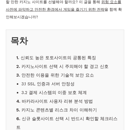
할 만한 카지노 사이트를 선별해야 할까요? 이 글을 통해
위험 요소를
사전에 파악하고 안전한 환경에서 게임을 즐기기 위한 전략
을 함께 확
인해보시겠습니까?
목차
1.
신뢰도 높은 토토사이트의 공통된 특징
2.
카지노사이트 선택 시 주의해야 할 경고 신호
3.
안전한 이용을 위한 기술적 보안 요소
3.1 SSL 인증과 서버 안정성
3.2 결제 시스템의 이중 보호 체계
4.
바카라사이트 사용자 리뷰 분석 방법
5.
카지노 콘텐츠별 리스크 차이 이해하기
6.
신규 슬롯사이트 선택 시 반드시 확인할 체크리스
트