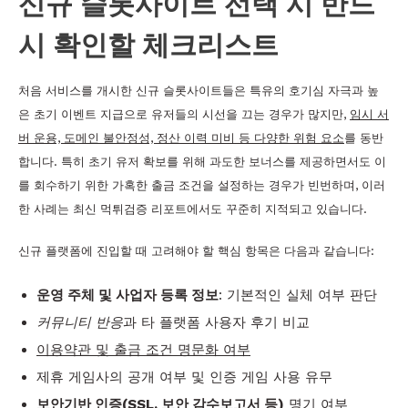
신규 슬롯사이트 선택 시 반드
시 확인할 체크리스트
처음 서비스를 개시한 신규 슬롯사이트들은 특유의 호기심 자극과 높
은 초기 이벤트 지급으로 유저들의 시선을 끄는 경우가 많지만,
임시 서
버 운용, 도메인 불안정성, 정산 이력 미비 등 다양한 위험 요소
를 동반
합니다. 특히 초기 유저 확보를 위해 과도한 보너스를 제공하면서도 이
를 회수하기 위한 가혹한 출금 조건을 설정하는 경우가 빈번하며, 이러
한 사례는 최신 먹튀검증 리포트에서도 꾸준히 지적되고 있습니다.
신규 플랫폼에 진입할 때 고려해야 할 핵심 항목은 다음과 같습니다:
운영 주체 및 사업자 등록 정보
: 기본적인 실체 여부 판단
커뮤니티 반응
과 타 플랫폼 사용자 후기 비교
이용약관 및 출금 조건 명문화 여부
제휴 게임사의 공개 여부 및 인증 게임 사용 유무
보안기반 인증(SSL, 보안 감수보고서 등)
명기 여부