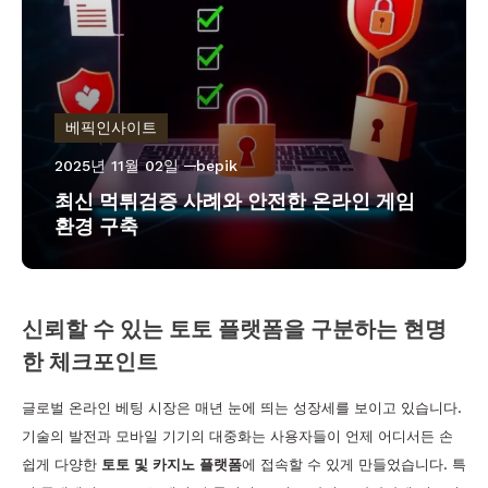
베픽인사이트
2025년 11월 02일
bepik
최신 먹튀검증 사례와 안전한 온라인 게임
환경 구축
신뢰할 수 있는 토토 플랫폼을 구분하는 현명
한 체크포인트
글로벌 온라인 베팅 시장은 매년 눈에 띄는 성장세를 보이고 있습니다.
기술의 발전과 모바일 기기의 대중화는 사용자들이 언제 어디서든 손
쉽게 다양한
토토 및 카지노 플랫폼
에 접속할 수 있게 만들었습니다. 특