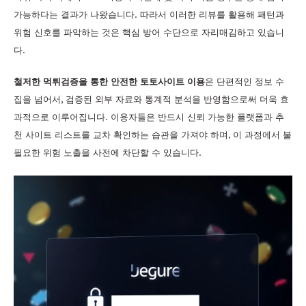
가능하다는 결과가 나왔습니다. 따라서 이러한 리뷰를 활용해 패턴과
위험 신호를 파악하는 것은 핵심 방어 수단으로 자리매김하고 있습니
다.
철저한 먹튀검증을 통한 안전한 토토사이트 이용
은 단편적인 정보 수
집을 넘어서, 검증된 외부 자료와 통계적 분석을 반영함으로써 더욱 효
과적으로 이루어집니다. 이용자들은 반드시 신뢰 가능한 플랫폼과 추
천 사이트 리스트를 교차 확인하는 습관을 가져야 하며, 이 과정에서 불
필요한 위험 노출을 사전에 차단할 수 있습니다.