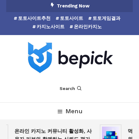
Skip
Trending Now
To
토토사이트추천
토토사이트
토토게임결과
Content
카지노사이트
온라인카지노
배픽
Search
Menu
온라인 카지노 커뮤니티 활성화, 사
먹튀검증