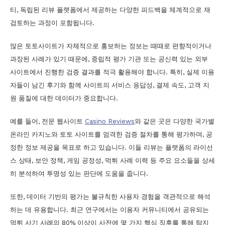
티, 독립된 리뷰 플랫폼에서 제공하는 다양한 피드백을 체계적으로 재
검토하는 과정이 포함됩니다.
많은 토토사이트가 자체적으로 홍보하는 정보는 때때로 편향적이거나
과장된 사례가 있기 때문에, 중립적 평가 기관 또는 공신력 있는 외부
사이트에서 진행한 검증 결과를 적극 활용해야 합니다. 특히, 실제 이용
자들이 남긴 후기와 함께 사이트의 서비스 응답성, 결제 속도, 고객 지
원 품질에 대한 데이터가 중요합니다.
예를 들어, 전문 웹사이트
Casino Reviews
와 같은 곳은 다양한 국가별
온라인 카지노와 토토 사이트를 엄격한 검증 절차를 통해 평가하며, 공
정한 정보 제공을 목표로 하고 있습니다. 이들 리뷰는 플랫폼의 라이선
스 상태, 보안 정책, 게임 공정성, 먹튀 사례 이력 등 주요 요소들을 상세
히 분석하여 투명성 있는 판단에 도움을 줍니다.
또한, 데이터 기반의 평가는 불규칙한 사용자 경험을 객관적으로 해석
하는 데 유용합니다. 최근 연구에서는 이용자 커뮤니티에서 공유되는
먹튀 사기 사례의 80% 이상이 사전에 몇 가지 핵심 징후를 통해 탐지