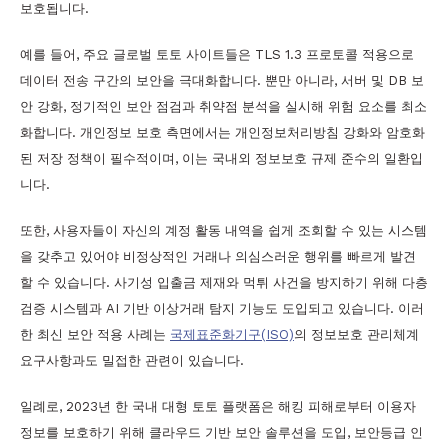
보호됩니다.
예를 들어, 주요 글로벌 토토 사이트들은 TLS 1.3 프로토콜 적용으로
데이터 전송 구간의 보안을 극대화합니다. 뿐만 아니라, 서버 및 DB 보
안 강화, 정기적인 보안 점검과 취약점 분석을 실시해 위험 요소를 최소
화합니다. 개인정보 보호 측면에서는 개인정보처리방침 강화와 암호화
된 저장 정책이 필수적이며, 이는 국내외 정보보호 규제 준수의 일환입
니다.
또한, 사용자들이 자신의 계정 활동 내역을 쉽게 조회할 수 있는 시스템
을 갖추고 있어야 비정상적인 거래나 의심스러운 행위를 빠르게 발견
할 수 있습니다. 사기성 입출금 제재와 먹튀 사건을 방지하기 위해 다층
검증 시스템과 AI 기반 이상거래 탐지 기능도 도입되고 있습니다. 이러
한 최신 보안 적용 사례는
국제표준화기구(ISO)
의 정보보호 관리체계
요구사항과도 밀접한 관련이 있습니다.
일례로, 2023년 한 국내 대형 토토 플랫폼은 해킹 피해로부터 이용자
정보를 보호하기 위해 클라우드 기반 보안 솔루션을 도입, 보안등급 인