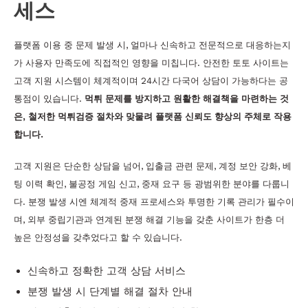
세스
플랫폼 이용 중 문제 발생 시, 얼마나 신속하고 전문적으로 대응하는지
가 사용자 만족도에 직접적인 영향을 미칩니다. 안전한 토토 사이트는
고객 지원 시스템이 체계적이며 24시간 다국어 상담이 가능하다는 공
통점이 있습니다.
먹튀 문제를 방지하고 원활한 해결책을 마련하는 것
은, 철저한 먹튀검증 절차와 맞물려 플랫폼 신뢰도 향상의 주체로 작용
합니다.
고객 지원은 단순한 상담을 넘어, 입출금 관련 문제, 계정 보안 강화, 베
팅 이력 확인, 불공정 게임 신고, 중재 요구 등 광범위한 분야를 다룹니
다. 분쟁 발생 시엔 체계적 중재 프로세스와 투명한 기록 관리가 필수이
며, 외부 중립기관과 연계된 분쟁 해결 기능을 갖춘 사이트가 한층 더
높은 안정성을 갖추었다고 할 수 있습니다.
신속하고 정확한 고객 상담 서비스
분쟁 발생 시 단계별 해결 절차 안내