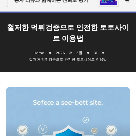
용자 리뷰와 함께하는 신뢰도 평가
위한 
철저한 먹튀검증으로 안전한 토토사이
트 이용법
Home
2026
5월
31
철저한 먹튀검증으로 안전한 토토사이트 이용법