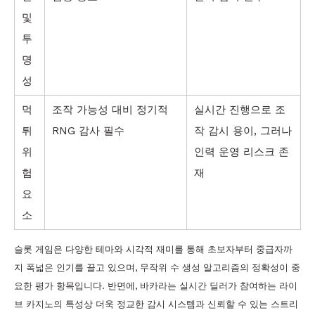
및
투
명
성
먹
조작 가능성 대비 정기적
실시간 진행으로 조
튀
RNG 감사 필수
작 감시 용이, 그러나
위
인력 운영 리스크 존
험
재
요
소
슬롯 게임은 다양한 테마와 시각적 재미를 통해 초보자부터 중급자까
지 폭넓은 인기를 끌고 있으며, 무작위 수 생성 알고리즘의 정확성이 중
요한 평가 항목입니다. 반면에, 바카라는 실시간 딜러가 참여하는 라이
브 카지노의 특성상 더욱 정교한 감시 시스템과 신뢰할 수 있는 스트리