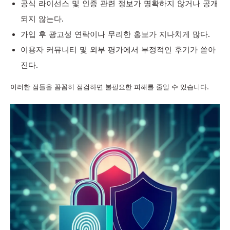
공식 라이선스 및 인증 관련 정보가 명확하지 않거나 공개
되지 않는다.
가입 후 광고성 연락이나 무리한 홍보가 지나치게 많다.
이용자 커뮤니티 및 외부 평가에서 부정적인 후기가 쏟아
진다.
이러한 점들을 꼼꼼히 점검하면 불필요한 피해를 줄일 수 있습니다.