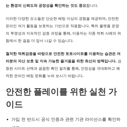
는 환경의 신뢰도와 공정성을 확인하는 것도 중요
합니다.
이러한 다양한 요소들은 단순한 배팅 이상의 경험을 제공하며, 안전한
온라인 여가 활동을 보호하는 기반으로 작용합니다. 특히 플랫폼 운영
의 투명성과 지속적인 검증 과정을 통해, 이용자는 각종 먹튀 사례의 위
험에서 한 걸음 더 앞서 나갈 수 있습니다.
철저한 먹튀검증을 바탕으로 안전한 토토사이트를 이용하는 습관은 여
러분의 자산 보호 및 지속 가능한 즐거움을 위한 최선의 방책입니다.
검
증된 사이트 선택과 꼼꼼한 확인 절차를 통해, 안정성을 극대화하고 쾌
적한 온라인 배팅 문화를 누려 보시기 바랍니다.
안전한 플레이를 위한 실천 가
이드
가입 전 반드시 공식 인증과 관련 기관 라이선스를 확인하