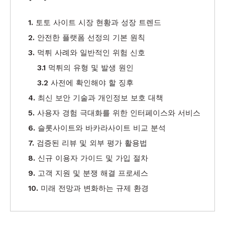
1.
토토 사이트 시장 현황과 성장 트렌드
2.
안전한 플랫폼 선정의 기본 원칙
3.
먹튀 사례와 일반적인 위험 신호
3.1
먹튀의 유형 및 발생 원인
3.2
사전에 확인해야 할 징후
4.
최신 보안 기술과 개인정보 보호 대책
5.
사용자 경험 극대화를 위한 인터페이스와 서비스
6.
슬롯사이트와 바카라사이트 비교 분석
7.
검증된 리뷰 및 외부 평가 활용법
8.
신규 이용자 가이드 및 가입 절차
9.
고객 지원 및 분쟁 해결 프로세스
10.
미래 전망과 변화하는 규제 환경