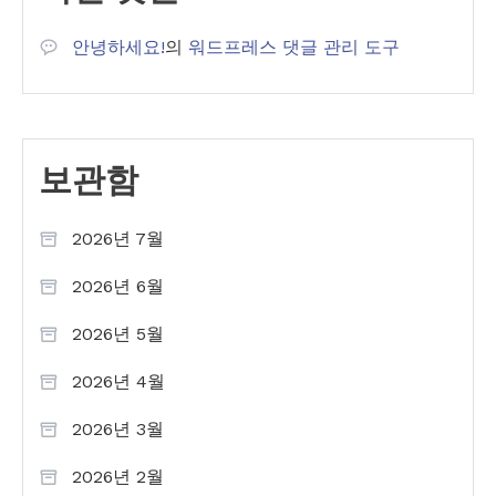
안녕하세요!
의
워드프레스 댓글 관리 도구
보관함
2026년 7월
2026년 6월
2026년 5월
2026년 4월
2026년 3월
2026년 2월