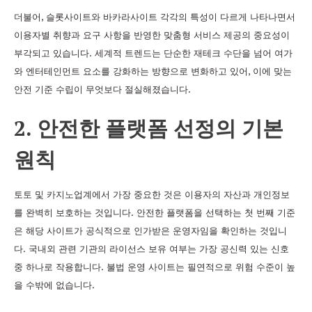
더불어, 슬롯사이트와 바카라사이트 각각의 특성이 다르게 나타나면서
이용자별 취향과 요구 사항을 반영한 맞춤형 서비스 제공의 중요성이
부각되고 있습니다. 세계적 트렌드는 단순한 재테크 수단을 넘어 여가
와 엔터테인먼트 요소를 강화하는 방향으로 변화하고 있어, 이에 맞는
안전 기준 수립이 무엇보다 절실해졌습니다.
2. 안전한 플랫폼 선정의 기본
원칙
토토 및 카지노업계에서 가장 중요한 것은 이용자의 자산과 개인정보
를 완벽히 보호하는 것입니다. 안전한 플랫폼을 선택하는 첫 번째 기준
은 해당 사이트가 공식적으로 인가받은 운영자임을 확인하는 것입니
다. 국내외 관련 기관의 라이선스 보유 여부는 가장 공신력 있는 신호
중 하나로 작용합니다. 불법 운영 사이트는 필연적으로 위험 수준이 높
을 수밖에 없습니다.