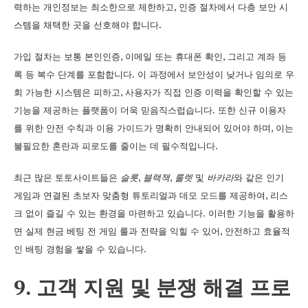
력하는 개인정보는 최소한으로 제한하고, 인증 절차에서 다층 보안 시
스템을 채택한 곳을 선호해야 합니다.
가입 절차는 보통 본인인증, 이메일 또는 휴대폰 확인, 그리고 계좌 등
록 등 복수 단계를 포함합니다. 이 과정에서 보안성이 낮거나 임의로 우
회 가능한 시스템은 피하고, 사용자가 직접 인증 이력을 확인할 수 있는
기능을 제공하는 플랫폼이 더욱 믿음직스럽습니다. 또한 신규 이용자
를 위한 안전 수칙과 이용 가이드가 명확히 안내되어 있어야 하며, 이는
불필요한 혼란과 피로도를 줄이는 데 필수적입니다.
최근 많은 토토사이트들은
슬롯
,
블랙잭
,
룰렛
및
바카라
와 같은 인기
게임과 연결된 초보자 맞춤형 튜토리얼과 데모 모드를 제공하여, 리스
크 없이 즐길 수 있는 환경을 마련하고 있습니다. 이러한 기능을 활용하
면 실제 현금 베팅 전 게임 룰과 전략을 익힐 수 있어, 안전하고 효율적
인 배팅 경험을 쌓을 수 있습니다.
9. 고객 지원 및 분쟁 해결 프로