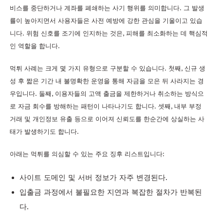
비스를 중단하거나 계좌를 폐쇄하는 사기 행위를 의미합니다. 그 발생
률이 높아지면서 사용자들은 사전 예방에 강한 관심을 기울이고 있습
니다. 위험 신호를 조기에 인지하는 것은, 피해를 최소화하는 데 핵심적
인 역할을 합니다.
먹튀 사례는 크게 몇 가지 유형으로 구분할 수 있습니다. 첫째, 신규 생
성 후 짧은 기간 내 불명확한 운영을 통해 자금을 모은 뒤 사라지는 경
우입니다. 둘째, 이용자들의 고액 출금을 제한하거나 취소하는 방식으
로 자금 회수를 방해하는 패턴이 나타나기도 합니다. 셋째, 내부 부정
거래 및 개인정보 유출 등으로 이어져 신뢰도를 한순간에 상실하는 사
태가 발생하기도 합니다.
아래는 먹튀를 의심할 수 있는 주요 징후 리스트입니다:
사이트 도메인 및 서버 정보가 자주 변경된다.
입출금 과정에서 불필요한 지연과 복잡한 절차가 반복된
다.