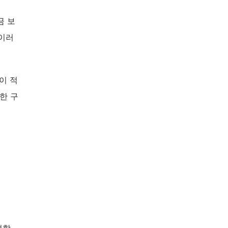
금 보
 이러
이 적
한 구