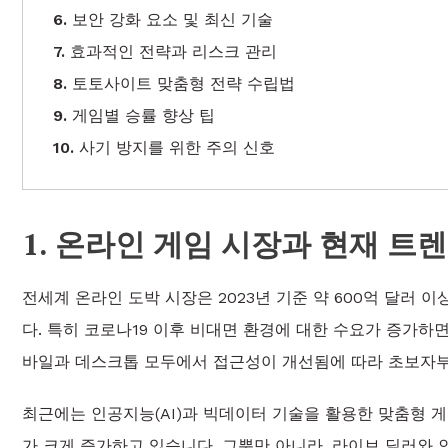
6.
보안 강화 요소 및 최신 기술
7.
효과적인 전략과 리스크 관리
8.
토토사이트 맞춤형 전략 수립법
9.
게임별 승률 향상 팁
10.
사기 방지를 위한 주의 신호
1. 온라인 게임 시장과 현재 트
전세계 온라인 도박 시장은 2023년 기준 약 600억 달러 
다. 특히 코로나19 이후 비대면 환경에 대한 수요가 증가
바일과 데스크톱 모두에서 접근성이 개선됨에 따라 초보자부
최근에는 인공지능(AI)과 빅데이터 기술을 활용한 맞춤형 
가 크게 증가하고 있습니다. 그뿐만 아니라, 라이브 딜러와