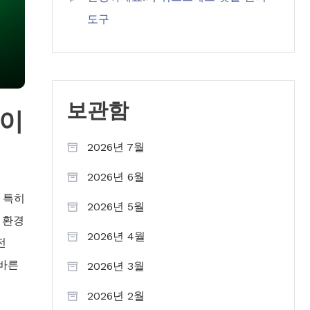
도구
보관함
가이
2026년 7월
2026년 6월
 특히
2026년 5월
 환경
2026년 4월
전
올바른
2026년 3월
2026년 2월