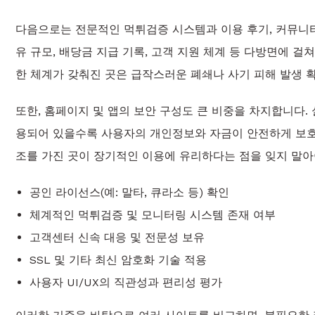
다음으로는 전문적인 먹튀검증 시스템과 이용 후기, 커뮤니티
유 규모, 배당금 지급 기록, 고객 지원 체계 등 다방면에 
한 체계가 갖춰진 곳은 급작스러운 폐쇄나 사기 피해 발생 
또한, 홈페이지 및 앱의 보안 구성도 큰 비중을 차지합니다. 
용되어 있을수록 사용자의 개인정보와 자금이 안전하게 보호됩
조를 가진 곳이 장기적인 이용에 유리하다는 점을 잊지 말아
공인 라이선스(예: 말타, 큐라소 등) 확인
체계적인 먹튀검증 및 모니터링 시스템 존재 여부
고객센터 신속 대응 및 전문성 보유
SSL 및 기타 최신 암호화 기술 적용
사용자 UI/UX의 직관성과 편리성 평가