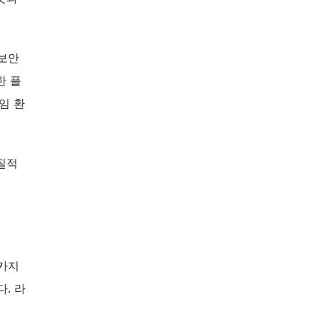
 보안
한 플
임 환
질적
 카지
. 라