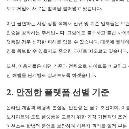
토토 게임에 새로운 활력을 불어넣고 있습니다.
이런 급변하는 시장 상황 속에서 신규 및 기존 업체들은 브
인증을 강화하는 추세입니다. 그럼에도 불구하고 불법 사이트
랫폼일 경우 심각한 피해를 입을 수 있습니다. 때문에 플레
경을 확보할 수 있을지도 중요한 과제로 떠오르고 있습니다.
또한, 이용자들은 어떤 기준과 전략으로 사이트를 비교하고
인 해법을 단계별로 살펴보도록 하겠습니다.
2. 안전한 플랫폼 선별 기준
온라인 게임과 베팅의 본질상 ‘안전성’은 필수 조건이며, 이
노사이트와 토토 플랫폼을 고르기 위한 가장 기본적인 조건 
이선스는 합법적 운영을 보장하며 이용자 권리를 일정 부분 