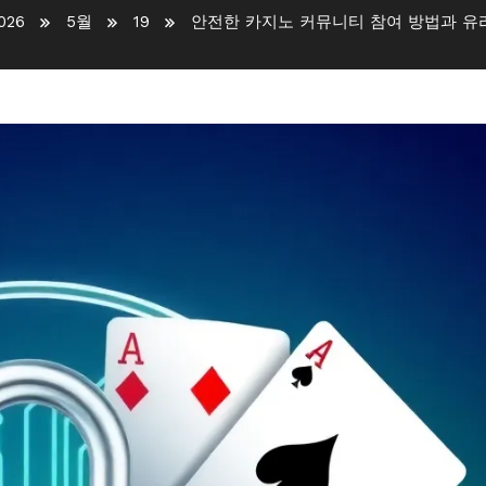
026
5월
19
안전한 카지노 커뮤니티 참여 방법과 유