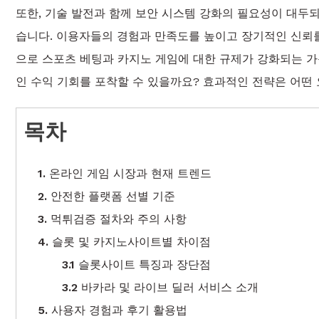
또한, 기술 발전과 함께 보안 시스템 강화의 필요성이 대두되
습니다. 이용자들의 경험과 만족도를 높이고 장기적인 신뢰
으로 스포츠 베팅과 카지노 게임에 대한 규제가 강화되는 가
인 수익 기회를 포착할 수 있을까요? 효과적인 전략은 어떤
목차
1.
온라인 게임 시장과 현재 트렌드
2.
안전한 플랫폼 선별 기준
3.
먹튀검증 절차와 주의 사항
4.
슬롯 및 카지노사이트별 차이점
3.1
슬롯사이트 특징과 장단점
3.2
바카라 및 라이브 딜러 서비스 소개
5.
사용자 경험과 후기 활용법