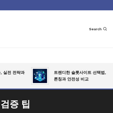
Search
전 전략과
트렌디한 슬롯사이트 선택법, 최신
론칭과 안전성 비교
검증 팁