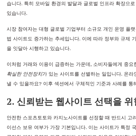
습니다. 특히 모바일 환경의 발달과 글로벌 인프라 확장으로
있습니다.
시장 참여자는 대형 글로벌 기업부터 소규모 개인 운영 플랫
법 사이트도 증가하는 추세입니다. 이에 따라 정부와 규제 기
을 잇달아 시행하고 있습니다.
이처럼 거래와 이용이 급증하는 가운데, 소비자들에게 중요한 
확실한 안전장치
가 있는 사이트를 선별하는 일입니다. 온라
낼 수 있을까요? 이후 섹션에서 구체적인 기준과 사례를 통
2. 신뢰받는 웹사이트 선택을 위
안전한 스포츠토토와 카지노사이트를 선정할 때 반드시 고려
이선스 보유 여부가 가장 기본입니다. 이는 사이트가 특정 