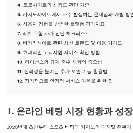
4.
토토사이트의 신뢰도 판단 기준
5.
카지노사이트에서 자주 발생하는 문제점과 예방 방
6.
사용자 경험을 반영한 플랫폼 평가지표
7.
먹튀 위험 자가 진단 체크리스트
8.
바카라사이트 관련 최신 트렌드 및 이용 가이드
9.
효과적인 고객지원 서비스 확인 방법
10.
라이선스와 규제 준수 사항의 중요성
11.
신뢰성을 높이는 추가 보안 기능 활용법
12.
장기적으로 안정적 서비스 이용을 위한 팁
1. 온라인 베팅 시장 현황과 성장
2020년대 초반부터 스포츠 베팅과 카지노의 디지털 전환이