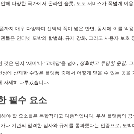
 인해 다양한 국가에서 온라인 슬롯, 토토 서비스가 폭넓게 이
폼까지 매우 다양하여 선택의 폭이 넓은 반면, 동시에 이를 악용
관들은 인터넷 도박의 합법화, 규제 강화, 그리고 사용자 보호 
것은 단지 ‘재미’나 ‘고배당’을 넘어,
정확하고 투명한 운영, 
인상에 산재한 수많은 플랫폼 중에서 어떻게 믿을 수 있는 곳을 
해 자세히 다루겠습니다.
한 필수 요소
해야 할 요소들은 복합적이고 다층적입니다. 우선 플랫폼의 공
국가나 기관의 엄격한 심사와 규제를 통과했다는 인증으로, 도박