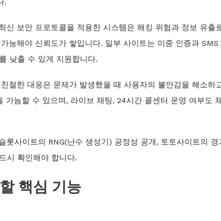
.
 최신 보안 프로토콜을 적용한 시스템은 해킹 위험과 정보 유출
 가능해야 신뢰도가 쌓입니다. 일부 사이트는 이중 인증과 SMS
를 낮출 수 있게 지원합니다.
 친절한 대응은 문제가 발생했을 때 사용자의 불안감을 해소하고
 가늠할 수 있으며, 라이브 채팅, 24시간 콜센터 운영 여부도 
슬롯사이트의 RNG(난수 생성기) 공정성 공개, 토토사이트의 
드시 확인해야 합니다.
 할 핵심 기능