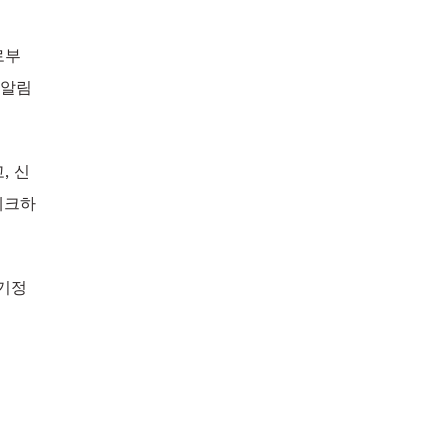
로부
 알림
, 신
체크하
경기정