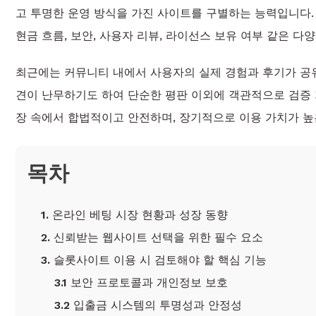
고 투명한 운영 방식을 가진 사이트를 구별하는 능력입니다.
현금 흐름, 보안, 사용자 리뷰, 라이선스 보유 여부 같은 다
최근에는 커뮤니티 내에서 사용자의 실제 경험과 후기가 공유
견이 난무하기도 하여 단순한 평판 이외에 객관적으로 검증 
장 속에서 합법적이고 안전하며, 장기적으로 이용 가치가 높
목차
1.
온라인 베팅 시장 현황과 성장 동향
2.
신뢰받는 웹사이트 선택을 위한 필수 요소
3.
슬롯사이트 이용 시 검토해야 할 핵심 기능
3.1
보안 프로토콜과 개인정보 보호
3.2
입출금 시스템의 투명성과 안정성