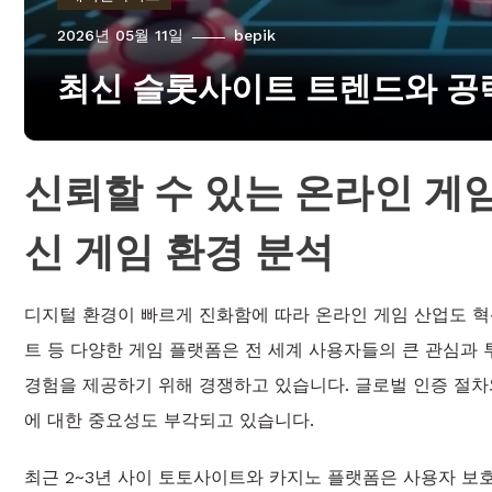
2026년 05월 11일
bepik
최신 슬롯사이트 트렌드와 공
신뢰할 수 있는 온라인 게
신 게임 환경 분석
디지털 환경이 빠르게 진화함에 따라 온라인 게임 산업도 혁신
트 등 다양한 게임 플랫폼은 전 세계 사용자들의 큰 관심과 
경험을 제공하기 위해 경쟁하고 있습니다. 글로벌 인증 절차
에 대한 중요성도 부각되고 있습니다.
최근 2~3년 사이 토토사이트와 카지노 플랫폼은 사용자 보호