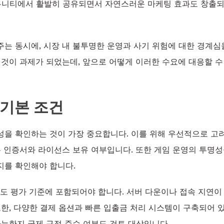
커뮤니티에서 활발히 공유되면서 자연스러운 마케팅 효과도 창출
는 동시에, 시장 내 불투명한 운영과 사기 위험에 대한 경계심
 것이 과제가 되었는데, 앞으로 어떻게 이러한 수요에 대응할 수
 기본 조건
성을 확인하는 것이 가장 중요합니다. 이를 위해 우선적으로 고
는 인증서와 라이선스 보유 여부입니다. 또한 게임 운영의 투명성
지를 확인해야 합니다.
성도 평가 기준에 포함되어야 합니다. 서버 다운이나 접속 지연이
또한, 다양한 결제 옵션과 빠른 입출금 처리 시스템이 구축되어 
가능한지 국제 규정 준수 여부도 검토 대상입니다.