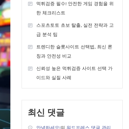
먹튀검증 필수! 안전한 게임 경험을 위
한 체크리스트
스포츠토토 초보 탈출, 실전 전략과 고
급 분석 팁
트렌디한 슬롯사이트 선택법, 최신 론
칭과 안전성 비교
신뢰성 높은 먹튀검증 사이트 선택 가
이드와 실질 사례
최신 댓글
안녕하세요!
의
워드프레스 댓글 관리