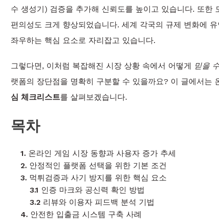
수 생성기) 검증을 추가해 신뢰도를 높이고 있습니다. 또한
편의성도 크게 향상되었습니다. 세계 각국의 규제 변화에 유
좌우하는 핵심 요소로 자리잡고 있습니다.
그렇다면, 이처럼 복잡해진 시장 상황 속에서 어떻게
믿을 
랫폼의 장단점을 명확히 구분할 수 있을까요? 이 글에서는 
심 체크리스트
를 살펴보겠습니다.
목차
1.
온라인 게임 시장 동향과 사용자 증가 추세
2.
안정적인 플랫폼 선택을 위한 기본 조건
3.
먹튀검증과 사기 방지를 위한 핵심 요소
3.1
인증 마크와 공신력 확인 방법
3.2
리뷰와 이용자 피드백 분석 기법
4.
안전한 입출금 시스템 구축 사례