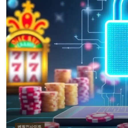
베픽인사이트