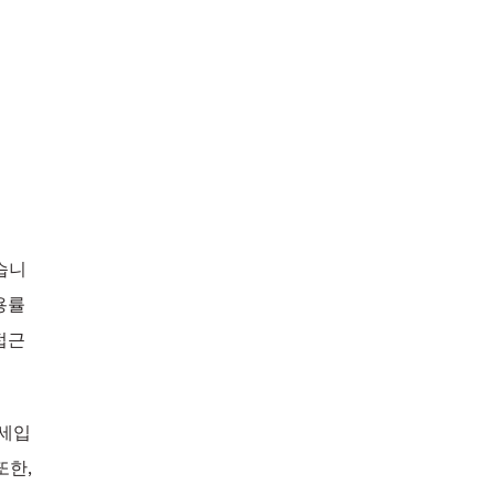
습니
용률
접근
추세입
또한,