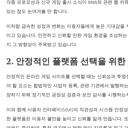
각종 프로모션과 신규 게임 출시 소식이 SNS와 관련 웹 
있는 점도 눈여겨볼 만 합니다.
이처럼 급속한 성장과 변화는 이용자들에게 높은 기대감을 주
이고 있습니다. 안전하고 신뢰할 만한 게임 환경을 조성하는
지 그 방향성이 주목받고 있습니다.
2. 안정적인 플랫폼 선택을 위한
안정적인 온라인 게임 사이트를 선택할 때는 신뢰성과 투명
야 할 요소는 합법적인 사업자 등록, 관련 기관에서 발행하
장하기 위해 정기적인 공정성 검증과 보안 감사를 시행하는
이와 함께 사용자 인터페이스(UI)의 직관성과 시스템 안정
한 플랫폼은 이용자 불만을 높이고 신뢰를 잃게 만듭니다. 
여부도 중요하며, 특정 국가에서 제한 없이 자유롭게 접근 