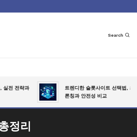
Search
 전략과
트렌디한 슬롯사이트 선택법, 최신
론칭과 안전성 비교
 총정리