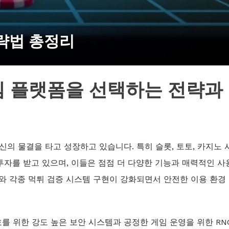
략법 총정리
임 플랫폼을 선택하는 전략과
의 물결을 타고 성장하고 있습니다. 특히 슬롯, 토토, 카지노 
투자를 받고 있으며, 이들은 점점 더 다양한 기능과 매력적인 사
와 각종 먹튀 검증 시스템 구현이 강화되면서 안전한 이용 환경
를 위한 강도 높은 보안 시스템과 공정한 게임 운영을 위한 RN