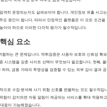
 엄격히 운영되는지도 살펴보아야 합니다. 개인정보 유출 사고는
주요 원인이 됩니다. 따라서 안정적인 플랫폼은 이 모든 조건을
 높아야 하므로 이러한 다각적 평가가 필수적입니다.
 핵심 요소
위협하는 큰 문제입니다. 먹튀검증은 사용자 보호와 신뢰성 확
증 시스템을 갖춘 사이트 선택이 무엇보다 필요합니다. 첫째, 
 하며, 금융 거래의 투명성을 검증할 수 있는 외부 감사 결과 
적으로 수집·분석해 사기 위험 신호를 판별하는 것도 필수적입니
 위험이 감지되면 자동 알림이 제공되는 서비스를 확대 적용하고
한 대응이 가능해졌습니다.