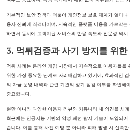
기본적인 보안 정책과 더불어 개인정보 보호 체계가 얼마나
용자 신뢰에 직격타이며, 지속적인 플랫폼 이용을 가로막는 
하면서 동시에 고객지원 서비스의 반응 속도와 전문성 역시
3. 먹튀검증과 사기 방지를 위한
먹튀 사례는 온라인 게임 시장에서 지속적으로 이용자들을 
위한 가장 중요한 단계로 자리매김하고 있기에, 효과적인 검
의 자금 운영 내역과 관련 기관의 정기 점검 여부를 확인해야
중요합니다.
뿐만 아니라 다양한 이용자 리뷰와 커뮤니티 내 의견을 체계
최근에는 인공지능 기반의 악성 패턴 탐지 기술이 도입되어
습니다. 이를 통해 사전 예방 뿐 아니라 피해 발생 시 신속