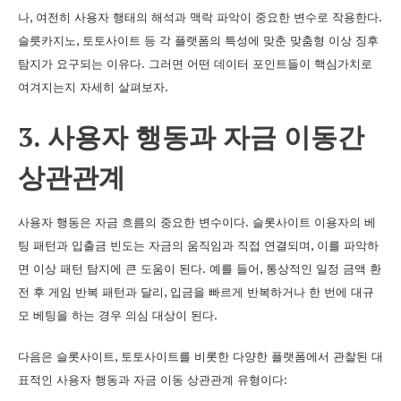
나, 여전히 사용자 행태의 해석과 맥락 파악이 중요한 변수로 작용한다.
슬릇카지노, 토토사이트 등 각 플랫폼의 특성에 맞춘 맞춤형 이상 징후
탐지가 요구되는 이유다. 그러면 어떤 데이터 포인트들이 핵심가치로
여겨지는지 자세히 살펴보자.
3. 사용자 행동과 자금 이동간
상관관계
사용자 행동은 자금 흐름의 중요한 변수이다. 슬롯사이트 이용자의 베
팅 패턴과 입출금 빈도는 자금의 움직임과 직접 연결되며, 이를 파악하
면 이상 패턴 탐지에 큰 도움이 된다. 예를 들어, 통상적인 일정 금액 환
전 후 게임 반복 패턴과 달리, 입금을 빠르게 반복하거나 한 번에 대규
모 베팅을 하는 경우 의심 대상이 된다.
다음은 슬롯사이트, 토토사이트를 비롯한 다양한 플랫폼에서 관찰된 대
표적인 사용자 행동과 자금 이동 상관관계 유형이다: