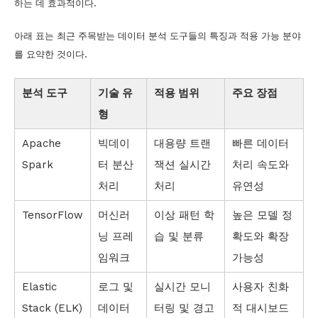
하는 데 효과적이다.
아래 표는 최근 주목받는 데이터 분석 도구들의 특징과 적용 가능 분야
를 요약한 것이다.
분석 도구
기술 유
적용 범위
주요 장점
형
Apache
빅데이
대용량 트랜
빠른 데이터
Spark
터 분산
잭션 실시간
처리 속도와
처리
처리
유연성
TensorFlow
머신러
이상 패턴 학
높은 모델 정
닝 프레
습 및 분류
확도와 확장
임워크
가능성
Elastic
로그 및
실시간 모니
사용자 친화
Stack (ELK)
데이터
터링 및 경고
적 대시보드