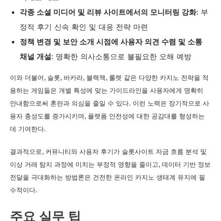
각종 소셜 미디어 및 리뷰 사이트에서의 모니터링 강화
: 부
정적 후기 신속 확인 및 대응 전략 마련
정책 변경 및 보안 소개 시점에 사용자 의견 수렴 및 소통
채널 개설
: 명확한 의사소통으로 불필요한 오해 예방
이와 더불어, 슬롯, 바카라, 블랙잭, 룰렛 같은 다양한 카지노 전략을 적
용하는 게임들은 개별 특성에 맞는 가이드라인을 사용자에게 명확히
안내함으로써 혼란과 의심을 줄일 수 있다. 이런 노력은 장기적으로 사
용자 충성도를 증가시키며, 플랫폼 안전성에 대한 공감대를 형성하는
데 기여한다.
결과적으로, 커뮤니티와 사용자 후기가 슬롯사이트 자금 흐름 분석 및
이상 거래 탐지 과정에 미치는 부정적 영향을 줄이고, 데이터 기반 정보
전달을 극대화하는 방법론은 건전한 온라인 카지노 생태계 유지에 필
수적이다.
주요 실무 팁