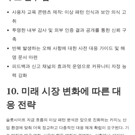
사용자 교육 콘텐츠 제작: 이상 패턴 인식과 보안 의식 고
취
투명한 내부 감사 및 외부 인증 결과 공개를 통한 신뢰 구
축
반복 발생하는 오해 사항에 대한 사전 대응 가이드 및 해
명 문서 마련
피드백과 신고 채널의 효과적 운영으로 커뮤니티 자정 능
력 강화
10. 미래 시장 변화에 따른 대
응 전략
슬롯사이트 자금 흐름의 이상 패턴 분석은 앞으로 진화하는 카지노 산
업 환경에 맞춰 더욱 정교하고 다층적인 대응 체계 확립이 요구된다. 기