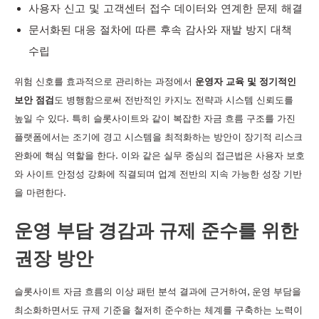
사용자 신고 및 고객센터 접수 데이터와 연계한 문제 해결
문서화된 대응 절차에 따른 후속 감사와 재발 방지 대책
수립
위험 신호를 효과적으로 관리하는 과정에서
운영자 교육 및 정기적인
보안 점검
도 병행함으로써 전반적인 카지노 전략과 시스템 신뢰도를
높일 수 있다. 특히 슬롯사이트와 같이 복잡한 자금 흐름 구조를 가진
플랫폼에서는 조기에 경고 시스템을 최적화하는 방안이 장기적 리스크
완화에 핵심 역할을 한다. 이와 같은 실무 중심의 접근법은 사용자 보호
와 사이트 안정성 강화에 직결되며 업계 전반의 지속 가능한 성장 기반
을 마련한다.
운영 부담 경감과 규제 준수를 위한
권장 방안
슬롯사이트 자금 흐름의 이상 패턴 분석 결과에 근거하여, 운영 부담을
최소화하면서도 규제 기준을 철저히 준수하는 체계를 구축하는 노력이