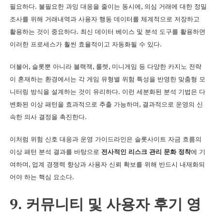
필요하다. 불필요한 과잉 대응을 줄이는 동시에, 의심 거래에 대한 정밀
조사를 위해 거래내역과 사용자 행동 데이터를 체계적으로 저장하고
활용하는 것이 중요하다. 최신 데이터 베이스 및 분석 도구를 활용하면
이러한 프로세스가 훨씬 효율적이고 자동화될 수 있다.
더불어, 슬롯뿐 아니라 블랙잭, 룰렛, 미니게임 등 다양한 카지노 전략
이 혼재하는 환경에서는 각 게임 유형별 위험 특성을 반영한 맞춤형 모
니터링 방식을 설계하는 것이 유리하다. 이런 세분화된 분석 기법은 다
변화된 이상 패턴을 효과적으로 추출 가능하며, 결과적으로 운영의 신
속한 의사 결정을 촉진한다.
이처럼 위험 신호 대응과 운영 가이드라인은 슬롯사이트 자금 흐름의
이상 패턴 분석 결과를 바탕으로
전사적인 리스크 관리 문화 정착
에 기
여하며, 업계 경쟁력 향상과 사용자 신뢰 확보를 위해 반드시 내재화되
어야 하는 핵심 요소다.
9. 커뮤니티 및 사용자 후기 영