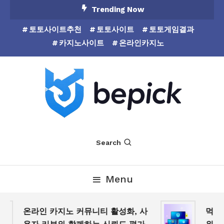
Skip
Trending Now
To
토토사이트추천
토토사이트
토토게임결과
Content
카지노사이트
온라인카지노
배픽
Search
Menu
온라인 카지노 커뮤니티 활성화, 사
먹튀검증