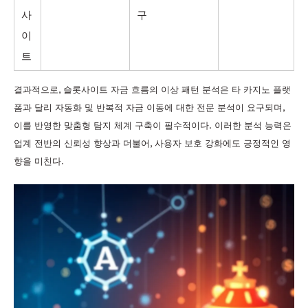
사
구
이
트
결과적으로, 슬롯사이트 자금 흐름의 이상 패턴 분석은 타 카지노 플랫
폼과 달리 자동화 및 반복적 자금 이동에 대한 전문 분석이 요구되며,
이를 반영한 맞춤형 탐지 체계 구축이 필수적이다. 이러한 분석 능력은
업계 전반의 신뢰성 향상과 더불어, 사용자 보호 강화에도 긍정적인 영
향을 미친다.