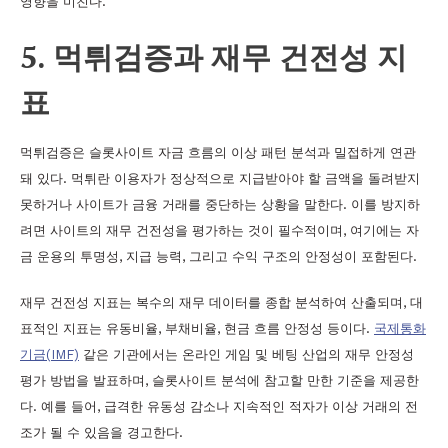
영향을 미친다.
5. 먹튀검증과 재무 건전성 지
표
먹튀검증은 슬롯사이트 자금 흐름의 이상 패턴 분석과 밀접하게 연관
돼 있다. 먹튀란 이용자가 정상적으로 지급받아야 할 금액을 돌려받지
못하거나 사이트가 금융 거래를 중단하는 상황을 말한다. 이를 방지하
려면 사이트의 재무 건전성을 평가하는 것이 필수적이며, 여기에는 자
금 운용의 투명성, 지급 능력, 그리고 수익 구조의 안정성이 포함된다.
재무 건전성 지표는 복수의 재무 데이터를 종합 분석하여 산출되며, 대
표적인 지표는 유동비율, 부채비율, 현금 흐름 안정성 등이다.
국제통화
기금(IMF)
같은 기관에서는 온라인 게임 및 베팅 산업의 재무 안정성
평가 방법을 발표하며, 슬롯사이트 분석에 참고할 만한 기준을 제공한
다. 예를 들어, 급격한 유동성 감소나 지속적인 적자가 이상 거래의 전
조가 될 수 있음을 경고한다.