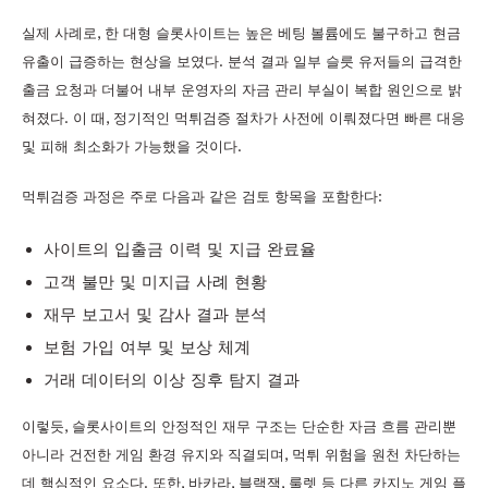
실제 사례로, 한 대형 슬롯사이트는 높은 베팅 볼륨에도 불구하고 현금
유출이 급증하는 현상을 보였다. 분석 결과 일부 슬릇 유저들의 급격한
출금 요청과 더불어 내부 운영자의 자금 관리 부실이 복합 원인으로 밝
혀졌다. 이 때, 정기적인 먹튀검증 절차가 사전에 이뤄졌다면 빠른 대응
및 피해 최소화가 가능했을 것이다.
먹튀검증 과정은 주로 다음과 같은 검토 항목을 포함한다:
사이트의 입출금 이력 및 지급 완료율
고객 불만 및 미지급 사례 현황
재무 보고서 및 감사 결과 분석
보험 가입 여부 및 보상 체계
거래 데이터의 이상 징후 탐지 결과
이렇듯, 슬롯사이트의 안정적인 재무 구조는 단순한 자금 흐름 관리뿐
아니라 건전한 게임 환경 유지와 직결되며, 먹튀 위험을 원천 차단하는
데 핵심적인 요소다. 또한, 바카라, 블랙잭, 룰렛 등 다른 카지노 게임 플