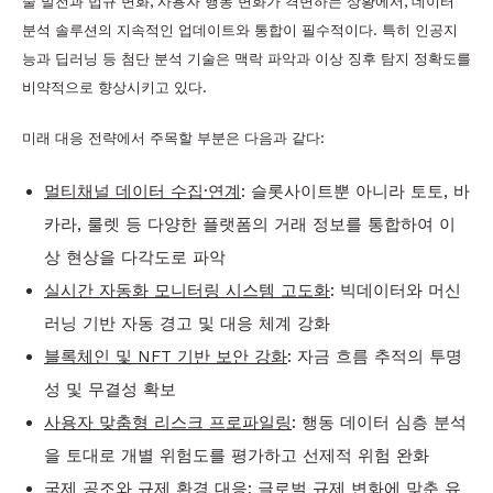
술 발전과 법규 변화, 사용자 행동 변화가 격변하는 상황에서, 데이터
분석 솔루션의 지속적인 업데이트와 통합이 필수적이다. 특히 인공지
능과 딥러닝 등 첨단 분석 기술은 맥락 파악과 이상 징후 탐지 정확도를
비약적으로 향상시키고 있다.
미래 대응 전략에서 주목할 부분은 다음과 같다:
멀티채널 데이터 수집·연계
: 슬롯사이트뿐 아니라 토토, 바
카라, 룰렛 등 다양한 플랫폼의 거래 정보를 통합하여 이
상 현상을 다각도로 파악
실시간 자동화 모니터링 시스템 고도화
: 빅데이터와 머신
러닝 기반 자동 경고 및 대응 체계 강화
블록체인 및 NFT 기반 보안 강화
: 자금 흐름 추적의 투명
성 및 무결성 확보
사용자 맞춤형 리스크 프로파일링
: 행동 데이터 심층 분석
을 토대로 개별 위험도를 평가하고 선제적 위험 완화
국제 공조와 규제 환경 대응
: 글로벌 규제 변화에 맞춘 유