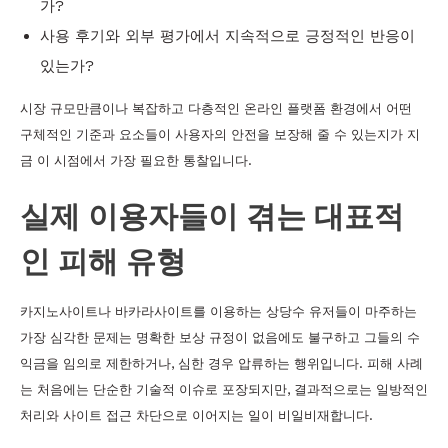
가?
사용 후기와 외부 평가에서 지속적으로 긍정적인 반응이
있는가?
시장 규모만큼이나 복잡하고 다층적인 온라인 플랫폼 환경에서 어떤
구체적인 기준과 요소들이 사용자의 안전을 보장해 줄 수 있는지가 지
금 이 시점에서 가장 필요한 통찰입니다.
실제 이용자들이 겪는 대표적
인 피해 유형
카지노사이트나 바카라사이트를 이용하는 상당수 유저들이 마주하는
가장 심각한 문제는 명확한 보상 규정이 없음에도 불구하고 그들의 수
익금을 임의로 제한하거나, 심한 경우 압류하는 행위입니다. 피해 사례
는 처음에는 단순한 기술적 이슈로 포장되지만, 결과적으로는 일방적인
처리와 사이트 접근 차단으로 이어지는 일이 비일비재합니다.