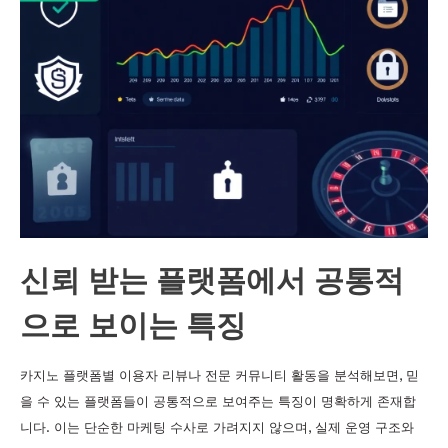
신뢰 받는 플랫폼에서 공통적
으로 보이는 특징
카지노 플랫폼별 이용자 리뷰나 전문 커뮤니티 활동을 분석해보면, 믿
을 수 있는 플랫폼들이 공통적으로 보여주는 특징이 명확하게 존재합
니다. 이는 단순한 마케팅 수사로 가려지지 않으며, 실제 운영 구조와