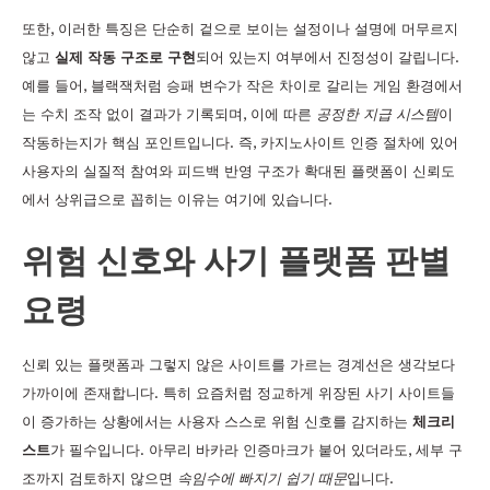
또한, 이러한 특징은 단순히 겉으로 보이는 설정이나 설명에 머무르지
않고
실제 작동 구조로 구현
되어 있는지 여부에서 진정성이 갈립니다.
예를 들어, 블랙잭처럼 승패 변수가 작은 차이로 갈리는 게임 환경에서
는 수치 조작 없이 결과가 기록되며, 이에 따른
공정한 지급 시스템
이
작동하는지가 핵심 포인트입니다. 즉, 카지노사이트 인증 절차에 있어
사용자의 실질적 참여와 피드백 반영 구조가 확대된 플랫폼이 신뢰도
에서 상위급으로 꼽히는 이유는 여기에 있습니다.
위험 신호와 사기 플랫폼 판별
요령
신뢰 있는 플랫폼과 그렇지 않은 사이트를 가르는 경계선은 생각보다
가까이에 존재합니다. 특히 요즘처럼 정교하게 위장된 사기 사이트들
이 증가하는 상황에서는 사용자 스스로 위험 신호를 감지하는
체크리
스트
가 필수입니다. 아무리 바카라 인증마크가 붙어 있더라도, 세부 구
조까지 검토하지 않으면
속임수에 빠지기 쉽기 때문
입니다.