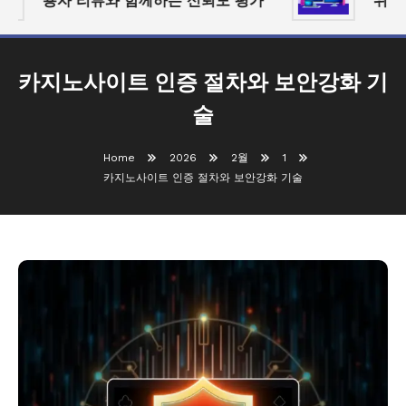
용자 리뷰와 함께하는 신뢰도 평가
위한 
카지노사이트 인증 절차와 보안강화 기
술
Home
2026
2월
1
카지노사이트 인증 절차와 보안강화 기술