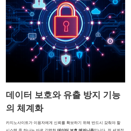
데이터 보호와 유출 방지 기능
의 체계화
카지노사이트가 이용자에게 신뢰를 확보하기 위해 반드시 갖춰야 할
시스템 중 하나는 바로 강력한
데이터 보호 메커니즘
입니다. 전 세계적