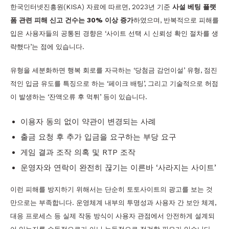
한국인터넷진흥원(KISA) 자료에 따르면, 2023년 기준
사설 베팅 플랫
폼 관련 피해 신고 건수는 30% 이상 증가
하였으며, 반복적으로 피해를
입은 사용자들의 공통된 경향은 ‘사이트 선택 시 신뢰성 확인 절차를 생
략했다’는 점에 있습니다.
유형을 세분화하면 행복 회로를 자극하는 ‘당첨금 감언이설’ 유형, 점진
적인 입금 유도를 특징으로 하는 ‘페이크 배팅’, 그리고 기술적으로 허점
이 발생하는 ‘잔액오류 후 먹튀’ 등이 있습니다.
이용자 동의 없이 약관이 변경되는 사례
출금 요청 후 추가 입금을 요구하는 부당 요구
게임 결과 조작 의혹 및 RTP 조작
운영자와 연락이 완전히 끊기는 이른바 ‘사라지는 사이트’
이런 피해를 방지하기 위해서는 단순히 토토사이트의 광고를 보는 것
만으로는 부족합니다. 운영체계 내부의 투명성과 사용자 간 보안 체계,
대응 프로세스 등 실제 작동 방식이 사용자 관점에서 안전하게 설계되