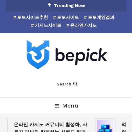
Skip
Trending Now
To
토토사이트추천
토토사이트
토토게임결과
Content
카지노사이트
온라인카지노
배픽
Search
Menu
온라인 카지노 커뮤니티 활성화, 사
먹튀검증