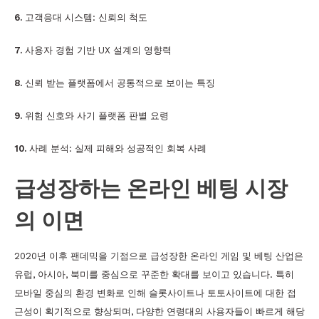
6.
고객응대 시스템: 신뢰의 척도
7.
사용자 경험 기반 UX 설계의 영향력
8.
신뢰 받는 플랫폼에서 공통적으로 보이는 특징
9.
위험 신호와 사기 플랫폼 판별 요령
10.
사례 분석: 실제 피해와 성공적인 회복 사례
급성장하는 온라인 베팅 시장
의 이면
2020년 이후 팬데믹을 기점으로 급성장한 온라인 게임 및 베팅 산업은
유럽, 아시아, 북미를 중심으로 꾸준한 확대를 보이고 있습니다. 특히
모바일 중심의 환경 변화로 인해 슬롯사이트나 토토사이트에 대한 접
근성이 획기적으로 향상되며, 다양한 연령대의 사용자들이 빠르게 해당