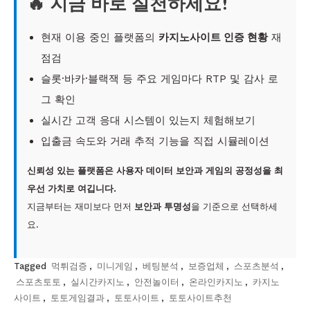
🔥 지금 바로 실천하세요!
현재 이용 중인 플랫폼의
카지노사이트 인증 현황
재
점검
슬롯·바카·블랙잭 등 주요 게임마다 RTP 및 감사 로
그 확인
실시간 고객 응대 시스템이 있는지 체험해보기
입출금 속도와 거래 추적 기능을 직접 시뮬레이션
신뢰성 있는 플랫폼은 사용자 데이터 보안과 게임의 공정성을 최
우선 가치로 여깁니다.
지금부터는 재미보다 먼저
보안과 투명성
을 기준으로 선택하세
요.
Tagged
먹튀검증
,
미니게임
,
베팅분석
,
보증업체
,
스포츠분석
,
스포츠토토
,
실시간카지노
,
안전놀이터
,
온라인카지노
,
카지노
사이트
,
토토게임결과
,
토토사이트
,
토토사이트추천