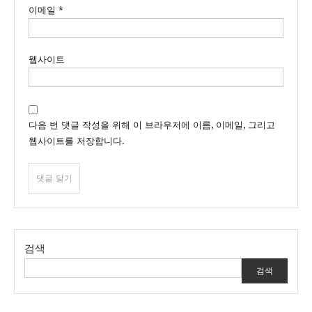
이메일
*
웹사이트
다음 번 댓글 작성을 위해 이 브라우저에 이름, 이메일, 그리고
웹사이트를 저장합니다.
검색
검색