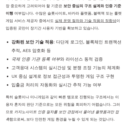
장 중요하게 고려되어야 할 기준은
보안 중심의 구조 설계와 인증 기준
이행
여부입니다. 수많은 슬롯사이트, 바카라 플랫폼, 블랙잭 또는 룰렛
게임 서비스 제공자 중에서도
실제 운영 절차와 기술 적용의 정합성
이
입증된 곳만이 장기간 사용자 기반을 확보하고 있습니다.
강화된 보안 기술 적용
: 다단계 로그인, 블록체인 트랜잭션
추적, AES 암호화 등
국제 인증 기관 등록 여부
와 라이선스 동적 검증
고객응대 시스템의 실시간성 및 분쟁 조정 기능의 체계화
UX 중심 설계로 정보 접근성과 투명한 게임 구조 구현
입출금 처리의 자동화와 실시간 추적 가능 여부
특히 슬롯이나 미니게임과 같이 빠른 템포로 진행되는 구조에서는 이
용자 혼자의 판단 기준으로는 모든 위험을 회피하기 어렵습니다. 그러
므로
카지노사이트 인증 절차를 보안 관점에서 풀어낸 플랫폼과만 접
촉
함으로써, 보다 안전한 게임 환경을 누릴 수 있게 되는 것입니다.