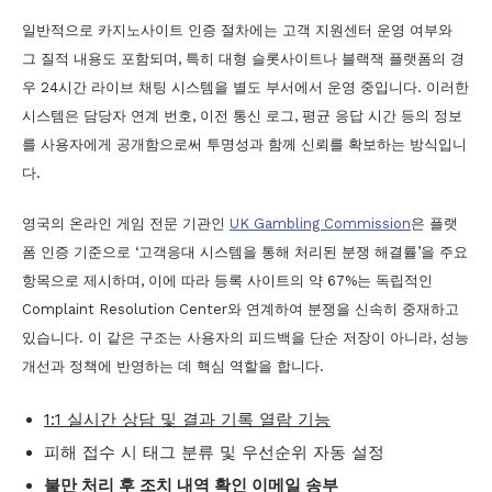
일반적으로 카지노사이트 인증 절차에는 고객 지원센터 운영 여부와
그 질적 내용도 포함되며, 특히 대형 슬롯사이트나 블랙잭 플랫폼의 경
우 24시간 라이브 채팅 시스템을 별도 부서에서 운영 중입니다. 이러한
시스템은 담당자 연계 번호, 이전 통신 로그, 평균 응답 시간 등의 정보
를 사용자에게 공개함으로써 투명성과 함께 신뢰를 확보하는 방식입니
다.
영국의 온라인 게임 전문 기관인
UK Gambling Commission
은 플랫
폼 인증 기준으로 ‘고객응대 시스템을 통해 처리된 분쟁 해결률’을 주요
항목으로 제시하며, 이에 따라 등록 사이트의 약 67%는 독립적인
Complaint Resolution Center와 연계하여 분쟁을 신속히 중재하고
있습니다. 이 같은 구조는 사용자의 피드백을 단순 저장이 아니라, 성능
개선과 정책에 반영하는 데 핵심 역할을 합니다.
1:1 실시간 상담 및 결과 기록 열람 기능
피해 접수 시 태그 분류 및 우선순위 자동 설정
불만 처리 후 조치 내역 확인 이메일 송부