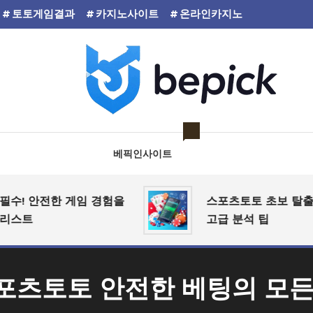
토토게임결과
카지노사이트
온라인카지노
베픽인사이트
 안전한 게임 경험을
스포츠토토 초보 탈출, 실
트
고급 분석 팁
포츠토토 안전한 베팅의 모든