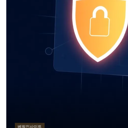
베픽인사이트