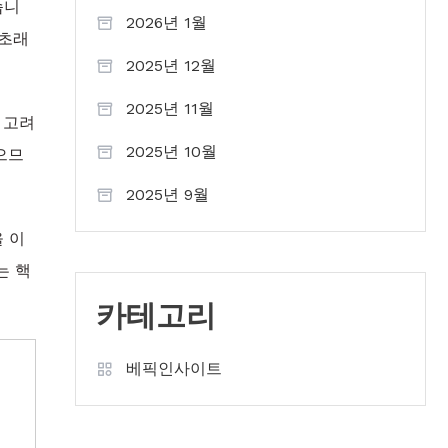
습니
2026년 1월
 초래
2025년 12월
2025년 11월
 고려
2025년 10월
으므
2025년 9월
 이
는 핵
카테고리
베픽인사이트