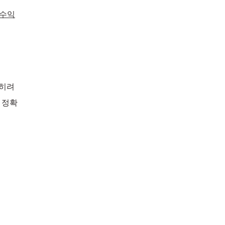
 수익
오히려
 정확