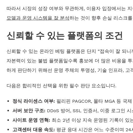
따라서 시장의 성장 여부와 무관하게, 이용자 입장에서는 지
모델과 운영 시스템을 잘 분석
하는 것이 향후 손실 리스크를
신뢰할 수 있는 플랫폼의 조건
신뢰할 수 있는 온라인 베팅 플랫폼은 단지 “접속이 잘 되니
자본력이 있는 불법 플랫폼일수록 홍보에 더 많은 비용을 투
하게 판단하기 위해선 운영 주체의 투명성, 기술 인프라, 고
다음은 합리적인 선택을 위한 필수 판단 요소입니다.
정식 라이센스 여부:
필리핀 PAGCOR, 몰타 MGA 등 
서버 보안 구조:
DDoS 방어, SSL 인증서, 이중 로그인 
사이트 운영 연혁:
최소 2년 이상 지속 운영된 기록이 있
고객센터 대응 속도:
평균 응대 시간은 어느 수준이며 2