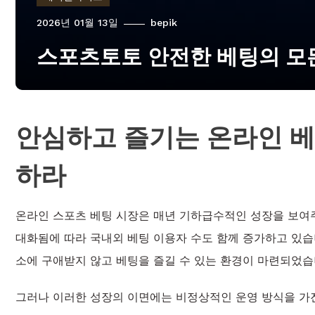
2026년 01월 13일
bepik
스포츠토토 안전한 베팅의 모
안심하고 즐기는 온라인 베
하라
온라인 스포츠 베팅 시장은 매년 기하급수적인 성장을 보여주
대화됨에 따라 국내외 베팅 이용자 수도 함께 증가하고 있습
소에 구애받지 않고 베팅을 즐길 수 있는 환경이 마련되었습
그러나 이러한 성장의 이면에는 비정상적인 운영 방식을 가