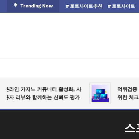
Skip
Trending Now
토토사이트추천
토토사이트
To
Content
배픽
라인 카지노 커뮤니티 활성화, 사
먹튀검증 필수!
자 리뷰와 함께하는 신뢰도 평가
위한 체크리스
스