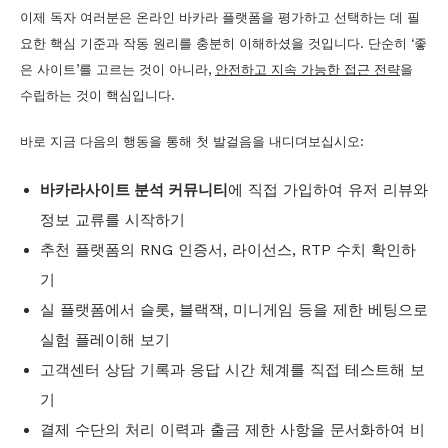
이제 독자 여러분은 온라인 바카라 플랫폼을 평가하고 선택하는 데 필
요한 핵심 기준과 작동 원리를 충분히 이해하셨을 것입니다. 단순히 ‘좋
은 사이트’를 고르는 것이 아니라,
안전하고 지속 가능한 접근 전략
을
수립하는 것이 핵심입니다.
바로 지금 다음의 행동을 통해 첫 발걸음을 내디뎌보십시오:
바카라사이트 분석 커뮤니티
에 직접 가입하여 유저 리뷰와
정보 교류를 시작하기
추천 플랫폼의 RNG 인증서, 라이선스, RTP 수치 확인하
기
실 플랫폼에서 슬롯, 블랙잭, 미니게임 등을 제한 베팅으로
실험 플레이해 보기
고객센터 상담 기록과 응답 시간 체계를 직접 테스트해 보
기
결제 수단의 처리 이력과 출금 제한 사항을 문서화하여 비