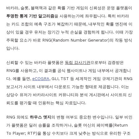
바카라, 슬롯, 블랙잭과 같은 확률 기반 게임의 신뢰성은 운영 플랫폼이
투명한 통계 기반 알고리즘
을 사용하는가에 좌우됩니다. 특히 바카라
는 카드 조합의 예측 구조가 복잡하기 때문에, 내부적인 확률 엔진에 이
상이 있을 경우 유저는 장기간 누적 손실을 경험하게 됩니다. 이때 가장
주목할 요소가 바로 RNG(Random Number Generator)의 작동 방식
입니다.
신뢰할 수 있는 바카라 플랫폼은
독립 감사기관
으로부터 검증받은
RNG를 사용하고, 이 결과를 공식 웹사이트나 게임 내부에서 공개합니
다. 예를 들면,
eCOGRA
, GLI, TST 등 세계적인 게임 규제기관의 RNG
보고서가 사이트 내부에서 다운로드 가능한 형태로 제공됩니다. 이는
상당수 유저가 바카라사이트 커뮤니티와 분석 게시판에서 사이트의 신
뢰도를 평가할 때 인용하는 핵심 자료입니다.
RNG 외에도
하우스 엣지
의 변형 여부도 중요한 변수입니다. 일부 비인
가 플랫폼은 딜러 승률을 조작하거나, 슬롯 머신의 페이백률(Return
To Player; RTP)을 통상 수치보다 크게 낮추는 방식으로 유리한 구조