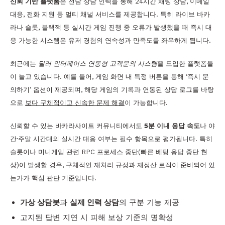
신뢰 기반 플랫폼
은 전담 상담 인력을 통해 24시간 채팅 상담, 이메일
대응, 전화 지원 등 멀티 채널 서비스를 제공합니다. 특히 라이브 바카
라나 슬롯, 블랙잭 등 실시간 게임 진행 중 오류가 발생했을 때 즉시 대
응 가능한 시스템은 유저 경험의 연속성과 만족도를 좌우하게 됩니다.
최근에는
딜러 인터페이스 연동형 고객문의 시스템
을 도입한 플랫폼들
이 늘고 있습니다. 예를 들어, 게임 화면 내 특정 버튼을 통해 ‘즉시 문
의하기’ 옵션이 제공되며, 해당 게임의 기록과 연동된 상담 로그를 바탕
으로
보다 구체적이고 신속한 문제 해결
이 가능합니다.
신뢰할 수 있는 바카라사이트 커뮤니티에서도
5분 이내 응답 속도
나 야
간·주말 시간대의 실시간 대응 여부는 필수 항목으로 평가됩니다. 특히
슬롯이나 미니게임 관련 RPC 프로세스 중단(빠른 베팅 응답 중단 현
상)이 발생할 경우, 구체적인 재처리 규정과 재정산 로직이 준비되어 있
는가가 핵심 판단 기준입니다.
가상 상담봇
과
실제 인력 상담
의 구분 기능 제공
고지된 답변 지연 시 피해 보상 기준의 명확성