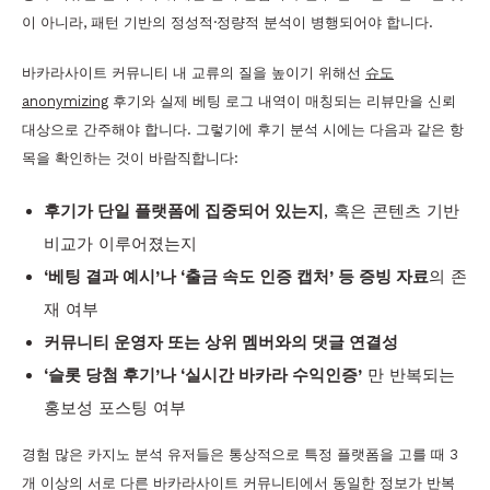
이 아니라, 패턴 기반의 정성적·정량적 분석이 병행되어야 합니다.
바카라사이트 커뮤니티 내 교류의 질을 높이기 위해선
슈도
anonymizing
후기와 실제 베팅 로그 내역이 매칭되는 리뷰만을 신뢰
대상으로 간주해야 합니다. 그렇기에 후기 분석 시에는 다음과 같은 항
목을 확인하는 것이 바람직합니다:
후기가 단일 플랫폼에 집중되어 있는지
, 혹은 콘텐츠 기반
비교가 이루어졌는지
‘베팅 결과 예시’나 ‘출금 속도 인증 캡처’ 등 증빙 자료
의 존
재 여부
커뮤니티 운영자 또는 상위 멤버와의 댓글 연결성
‘슬롯 당첨 후기’나 ‘실시간 바카라 수익인증’
만 반복되는
홍보성 포스팅 여부
경험 많은 카지노 분석 유저들은 통상적으로 특정 플랫폼을 고를 때 3
개 이상의 서로 다른 바카라사이트 커뮤니티에서 동일한 정보가 반복