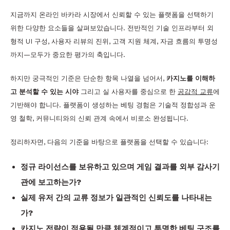
지금까지 온라인 바카라 시장에서 신뢰할 수 있는 플랫폼을 선택하기
위한 다양한 요소들을 살펴보았습니다. 전반적인 기술 인프라부터 외
형적 UI 구성, 사용자 리뷰의 진위, 고객 지원 체계, 자금 흐름의 투명성
까지—모두가 중요한 평가의 축입니다.
하지만 궁극적인 기준은 단순한 항목 나열을 넘어서,
카지노를 이해하
고 분석할 수 있는 시야
그리고 실 사용자를 중심으로 한
공감적 교류
에
기반해야 합니다. 플랫폼이 생성하는 베팅 경험은 기술적 정합성과 운
영 철학, 커뮤니티와의 신뢰 관계 속에서 비로소 완성됩니다.
정리하자면, 다음의 기준을 바탕으로 플랫폼을 선택할 수 있습니다:
정규 라이선스를 보유하고 있으며 게임 결과를 외부 감사기
관에 보고하는가?
실제 유저 간의 교류 정보가 일관적인 신뢰도를 나타내는
가?
카지노 전략이 적용될 만큼 체계적이고 투명한 베팅 구조를