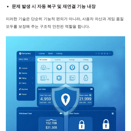
문제 발생 시 자동 복구 및 재연결 기능 내장
이러한 기술은 단순히 기능적 편의가 아니라, 사용자 자산과 게임 품질
모두를 보장해 주는 구조적 안전핀 역할을 합니다.