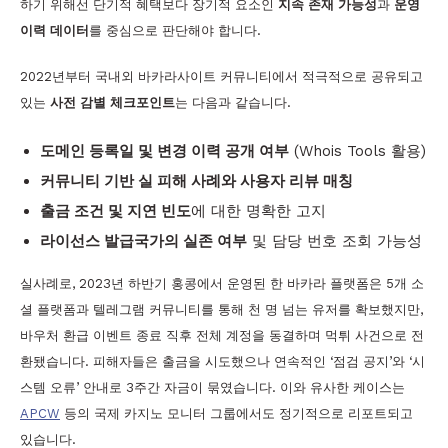
하기 위해선 단기적 혜택보다 장기적 요소인
지속 존재 가능성
과
운영
이력 데이터
를 중심으로 판단해야 합니다.
2022년부터 국내외 바카라사이트 커뮤니티에서 적극적으로 공유되고
있는
사전 감별 체크포인트
는 다음과 같습니다.
도메인 등록일 및 변경 이력 공개 여부
(Whois Tools 활용)
커뮤니티 기반 실 피해 사례와 사용자 리뷰 매칭
출금 조건 및 지연 빈도
에 대한 명확한 고지
라이선스 발급국가의 실존 여부
및 담당 번호 조회 가능성
실사례로, 2023년 하반기 홍콩에서 운영된 한 바카라 플랫폼은 5개 소
셜 플랫폼과 텔레그램 커뮤니티를 통해 천 명 넘는 유저를 확보했지만,
바우처 환급 이벤트 종료 직후 전체 계정을 동결하며 먹튀 사건으로 전
환됐습니다. 피해자들은 출금을 시도했으나 연속적인 ‘점검 공지’와 ‘시
스템 오류’ 안내로 3주간 자금이 묶였습니다. 이와 유사한 케이스는
APCW
등의 국제 카지노 모니터 그룹에서도 정기적으로 리포트되고
있습니다.