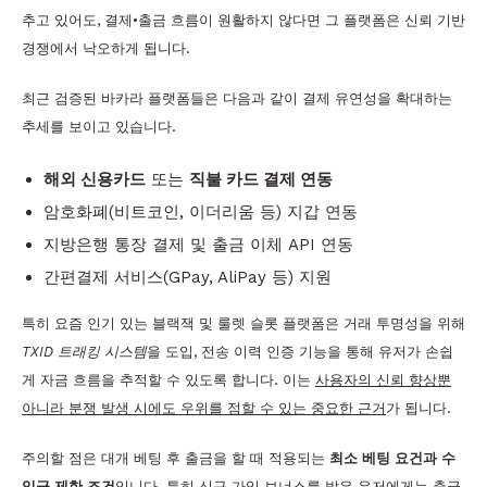
추고 있어도, 결제•출금 흐름이 원활하지 않다면 그 플랫폼은 신뢰 기반
경쟁에서 낙오하게 됩니다.
최근 검증된 바카라 플랫폼들은 다음과 같이 결제 유연성을 확대하는
추세를 보이고 있습니다.
해외 신용카드
또는
직불 카드 결제 연동
암호화폐(비트코인, 이더리움 등) 지갑 연동
지방은행 통장 결제 및 출금 이체 API 연동
간편결제 서비스(GPay, AliPay 등) 지원
특히 요즘 인기 있는 블랙잭 및 룰렛 슬롯 플랫폼은 거래 투명성을 위해
TXID 트래킹 시스템
을 도입, 전송 이력 인증 기능을 통해 유저가 손쉽
게 자금 흐름을 추적할 수 있도록 합니다. 이는
사용자의 신뢰 향상뿐
아니라 분쟁 발생 시에도 우위를 점할 수 있는 중요한 근거
가 됩니다.
주의할 점은 대개 베팅 후 출금을 할 때 적용되는
최소 베팅 요건과 수
익금 제한 조건
입니다. 특히 신규 가입 보너스를 받은 유저에게는 출금