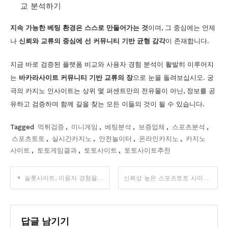
교 분석하기
지속 가능한 베팅 환경은 스스로 만들어가는 것
이며, 그 중심에는 언제
나
신뢰와 교류의 중심에 선 커뮤니티 기반 균형 감각
이 존재합니다.
지금 바로 검증된 플랫폼 비교와 사용자 경험 분석이 활발히 이루어지
는
바카라사이트 커뮤니티 기반 교류의 장
으로 눈을 돌려보십시오. 궁
극의 카지노 인사이트는 상위 몇 퍼센트만의 전유물이 아닌, 정보를 공
유하고 검증하며 함께 길을 찾는 모든 이들의 것이 될 수 있습니다.
Tagged
먹튀검증
,
미니게임
,
베팅분석
,
보증업체
,
스포츠분석
,
스포츠토토
,
실시간카지노
,
안전놀이터
,
온라인카지노
,
카지노
사이트
,
토토게임결과
,
토토사이트
,
토토사이트추천
글
슬롯사이트, 이용자 경험을 극대화하는 최신 전략
신뢰성 높은 스포츠토토 사이트 검증 방법
탐
색
답글 남기기