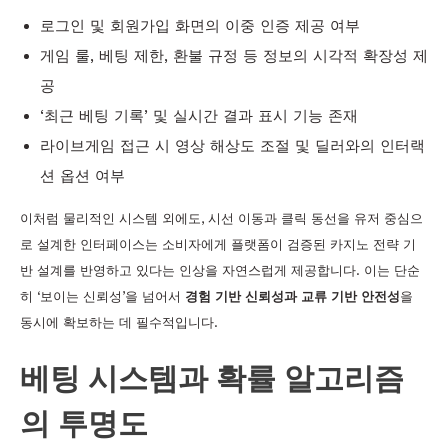
로그인 및 회원가입 화면의 이중 인증 제공 여부
게임 룰, 베팅 제한, 환불 규정 등 정보의 시각적 확장성 제
공
‘최근 베팅 기록’ 및 실시간 결과 표시 기능 존재
라이브게임 접근 시 영상 해상도 조절 및 딜러와의 인터랙
션 옵션 여부
이처럼 물리적인 시스템 외에도, 시선 이동과 클릭 동선을 유저 중심으
로 설계한 인터페이스는 소비자에게 플랫폼이 검증된 카지노 전략 기
반 설계를 반영하고 있다는 인상을 자연스럽게 제공합니다. 이는 단순
히 ‘보이는 신뢰성’을 넘어서
경험 기반 신뢰성과 교류 기반 안전성
을
동시에 확보하는 데 필수적입니다.
베팅 시스템과 확률 알고리즘
의 투명도