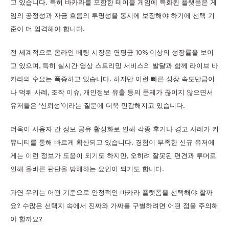
고 있습니다. 특히 바카라를 포함한 테이블 게임에 특화된 플랫폼은 게
임의 공정성과 자금 흐름의 투명성을 동시에 보장해야 하기에 선택 기
준이 더 엄격해야 합니다.
전 세계적으로 온라인 베팅 시장은 연평균 10% 이상의 성장률을 보이
고 있으며, 특히 실시간 영상 스트리밍 서비스의 발달과 함께 라이브 바
카라의 수요는 폭증하고 있습니다. 하지만 이런 빠른 성장 속도만큼이
나 먹튀 사례, 조작 이슈, 개인정보 유출 등의 문제가 끊이지 않으면서
유저들은 ‘신뢰성’이라는 질문에 더욱 민감해지고 있습니다.
더욱이 사용자 간 정보 공유 활성화로 인해 각종 후기나 경고 사례가 커
뮤니티를 통해 빠르게 확산되고 있습니다. 경험이 부족한 신규 유저에
게는 이런 정보가 도움이 되기도 하지만, 오히려 잘못된 편견과 루머로
인해 올바른 판단을 방해하는 요인이 되기도 합니다.
과연 우리는 어떤 기준으로 안정적인 바카라 플랫폼을 선택해야 할까
요? 수많은 선택지 속에서 진짜와 가짜를 구별하려면 어떤 점을 주의해
야 할까요?