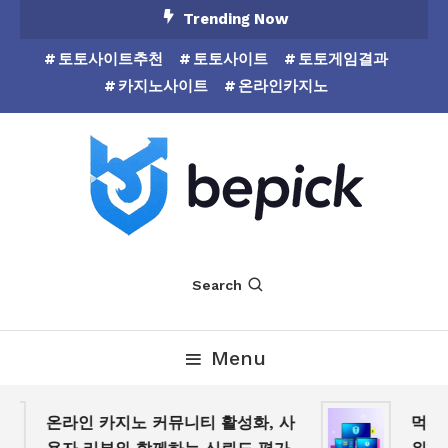
Skip
Trending Now
To
토토사이트추천
토토사이트
토토게임결과
Content
카지노사이트
온라인카지노
배픽
Search
Menu
온라인 카지노 커뮤니티 활성화, 사
먹튀검증