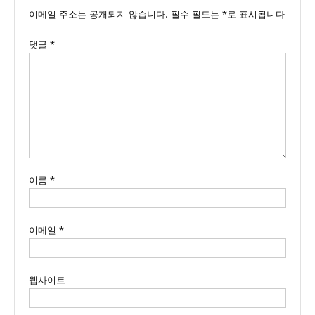
이메일 주소는 공개되지 않습니다.
필수 필드는
*
로 표시됩니다
댓글
*
이름
*
이메일
*
웹사이트