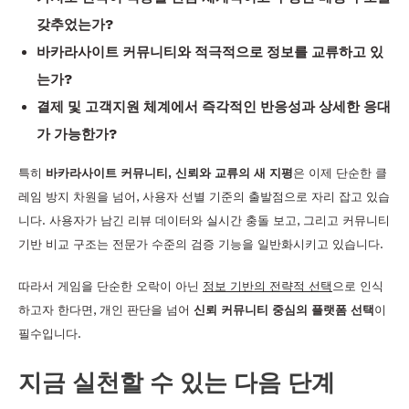
갖추었는가?
바카라사이트 커뮤니티와 적극적으로 정보를 교류하고 있
는가?
결제 및 고객지원 체계에서 즉각적인 반응성과 상세한 응대
가 가능한가?
특히
바카라사이트 커뮤니티, 신뢰와 교류의 새 지평
은 이제 단순한 클
레임 방지 차원을 넘어, 사용자 선별 기준의 출발점으로 자리 잡고 있습
니다. 사용자가 남긴 리뷰 데이터와 실시간 충돌 보고, 그리고 커뮤니티
기반 비교 구조는 전문가 수준의 검증 기능을 일반화시키고 있습니다.
따라서 게임을 단순한 오락이 아닌
정보 기반의 전략적 선택
으로 인식
하고자 한다면, 개인 판단을 넘어
신뢰 커뮤니티 중심의 플랫폼 선택
이
필수입니다.
지금 실천할 수 있는 다음 단계