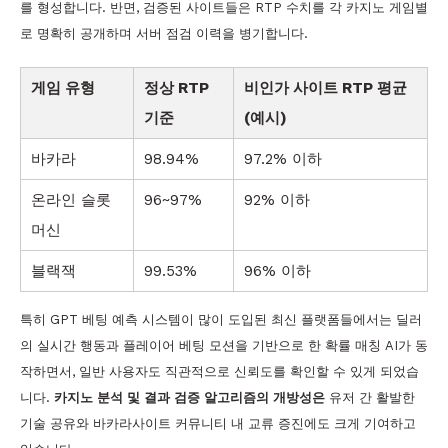
를 형성합니다. 반면, 검증된 사이트들은 RTP 수치를 각 카지노 게임별
로 명확히 공개하며 서버 점검 이력을 병기합니다.
게임 유형
정상 RTP
비인가 사이트 RTP 평균
기준
(예시)
바카라
98.94%
97.2% 이하
온라인 슬롯
96~97%
92% 이하
머신
블랙잭
99.53%
96% 이하
특히 GPT 베팅 예측 시스템이 많이 도입된 최신 플랫폼들에서는 딜러
의 실시간 행동과 플레이어 베팅 모션을 기반으로 한 확률 매칭 AI가 동
작하면서, 일반 사용자도 직관적으로 신뢰도를 확인할 수 있게 되었습
니다.
카지노 분석 및 결과 검증 알고리즘의 개방성은
유저 간 활발한
기술 공유와 바카라사이트 커뮤니티 내 교류 증진에도 크게 기여하고