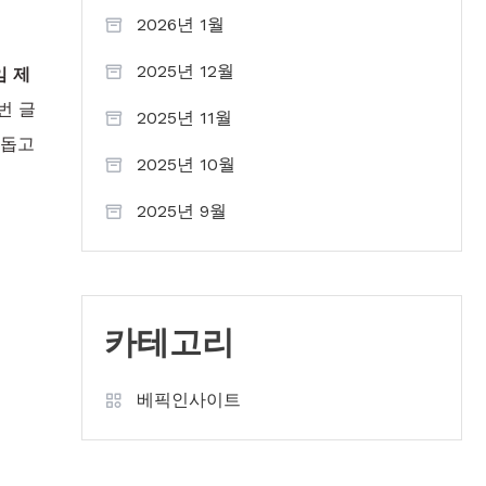
2026년 1월
2025년 12월
임 제
번 글
2025년 11월
 돕고
2025년 10월
2025년 9월
카테고리
베픽인사이트