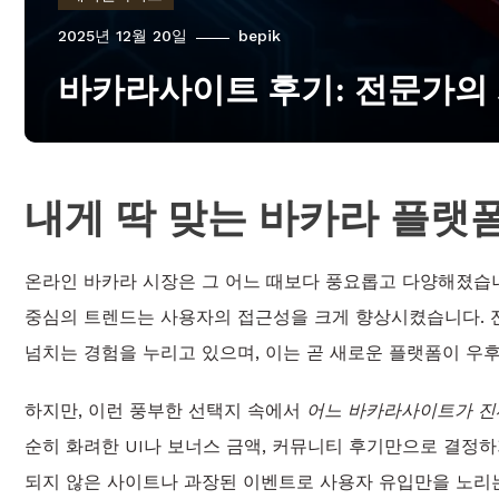
2025년 12월 20일
bepik
바카라사이트 후기: 전문가의
내게 딱 맞는 바카라 플랫폼
온라인 바카라 시장은 그 어느 때보다 풍요롭고 다양해졌습
중심의 트렌드는 사용자의 접근성을 크게 향상시켰습니다. 
넘치는 경험을 누리고 있으며, 이는 곧 새로운 플랫폼이 우
하지만, 이런 풍부한 선택지 속에서
어느 바카라사이트가 진
순히 화려한 UI나 보너스 금액, 커뮤니티 후기만으로 결정
되지 않은 사이트나 과장된 이벤트로 사용자 유입만을 노리