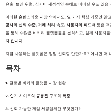
유출, 보안 위협, 심지어 재정적인 손해로 이어질 수도 있습
이러한 혼란스러운 시장 속에서도, 몇 가지 핵심 기준만 알고
공사의 신뢰 수준, 거래 처리 속도, 사용자의 피드백
등은 객
을 통해 수많은 바카라 플랫폼들을 분석하고, 실제 사용자
자 합니다.
지금 사용하는 플랫폼은 정말 신뢰할 만한가요? 아니면 더 
목차
1.
글로벌 바카라 플랫폼 시장 현황
2.
인기 사이트의 공통된 구조와 특징
3.
신뢰 가능한 게임 제공업체란 무엇인가?