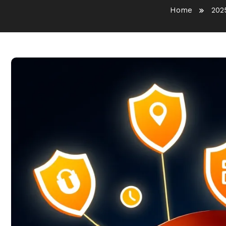
Home
202