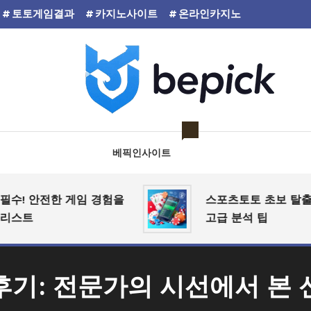
토토게임결과
카지노사이트
온라인카지노
베픽인사이트
! 안전한 게임 경험을
스포츠토토 초보 탈출, 실
스트
고급 분석 팁
기: 전문가의 시선에서 본