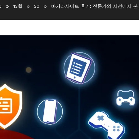
5
12월
20
바카라사이트 후기: 전문가의 시선에서 본