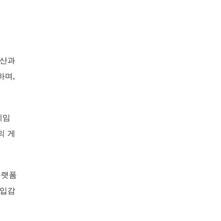
확산과
하며,
게임
의 게
 플랫폼
몰입감