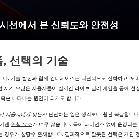
 시선에서 본 신뢰도와 안전성
, 선택의 기술
니다. 기술 발전과 함께 인터페이스는 직관적으로 진화하고, 모
전 세계 수많은 사용자들이 실시간 라이브 딜러 게임을 통해 현
후죽순 나타나는 원인이 되기도 합니다.
짜 사용자에게 맞는지
판단하는 일은 생각보다 훨씬 복잡합니다.
하기엔
위험 요소
가 너무 많습니다. 특히 라이선스 없이 운영되는
는 경우가 상당수 존재합니다. 결과적으로 잘못된 선택은 개인 