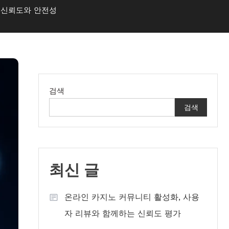
 신뢰도와 안전성
검색
검색
최신 글
온라인 카지노 커뮤니티 활성화, 사용
자 리뷰와 함께하는 신뢰도 평가