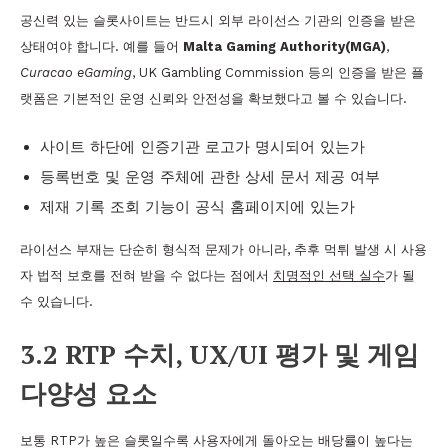
공신력 있는 슬롯사이트는 반드시 외부 라이선스 기관의 인증을 받은
상태여야 합니다. 예를 들어
Malta Gaming Authority(MGA)
,
Curacao eGaming
, UK Gambling Commission 등의 인증을 받은 플
랫폼은 기본적인 운영 신뢰와 안전성을 확보했다고 볼 수 있습니다.
사이트 하단에 인증기관 로고가 명시되어 있는가
등록번호 및 운영 주체에 관한 상세 문서 제공 여부
제재 기록 조회 기능이 공식 홈페이지에 있는가
라이선스 부재는 단순히 형식적 문제가 아니라, 추후 먹튀 발생 시 사용
자 법적 보호를 전혀 받을 수 없다는 점에서
치명적인 선택 실수
가 될
수 있습니다.
3.2 RTP 수치, UX/UI 평가 및 게임
다양성 요소
보통 RTP가 높은 슬롯일수록 사용자에게 돌아오는 배당률이 높다는