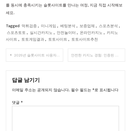
를 동시에 충족시키는 슬롯사이트를 만나는 여정, 지금 직접 시작해보
세요.
Tagged
먹튀검증
,
미니게임
,
베팅분석
,
보증업체
,
스포츠분석
,
스포츠토토
,
실시간카지노
,
안전놀이터
,
온라인카지노
,
카지노
사이트
,
토토게임결과
,
토토사이트
,
토토사이트추천
글
2025년 슬롯사이트 사용자 행동 패턴을 머신러닝 기반으로 분석해 승률 개선 전략을 최적화하는 방법
안전한 카지노 경험: 인증된 사이트와 커뮤니티 활용법
탐
색
답글 남기기
이메일 주소는 공개되지 않습니다.
필수 필드는
*
로 표시됩니다
댓글
*