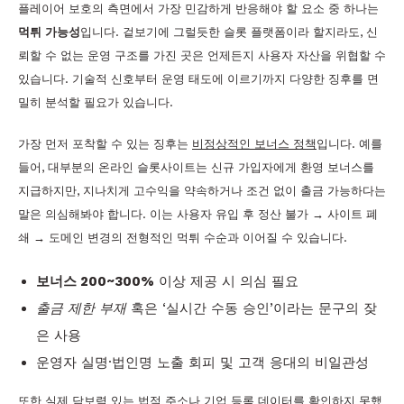
플레이어 보호의 측면에서 가장 민감하게 반응해야 할 요소 중 하나는
먹튀 가능성
입니다. 겉보기에 그럴듯한 슬롯 플랫폼이라 할지라도, 신
뢰할 수 없는 운영 구조를 가진 곳은 언제든지 사용자 자산을 위협할 수
있습니다. 기술적 신호부터 운영 태도에 이르기까지 다양한 징후를 면
밀히 분석할 필요가 있습니다.
가장 먼저 포착할 수 있는 징후는
비정상적인 보너스 정책
입니다. 예를
들어, 대부분의 온라인 슬롯사이트는 신규 가입자에게 환영 보너스를
지급하지만, 지나치게 고수익을 약속하거나 조건 없이 출금 가능하다는
말은 의심해봐야 합니다. 이는 사용자 유입 후 정산 불가 → 사이트 폐
쇄 → 도메인 변경의 전형적인 먹튀 수순과 이어질 수 있습니다.
보너스 200~300%
이상 제공 시 의심 필요
출금 제한 부재
혹은 ‘실시간 수동 승인’이라는 문구의 잦
은 사용
운영자 실명·법인명 노출 회피 및 고객 응대의 비일관성
또한 실제 담보력 있는 법적 주소나 기업 등록 데이터를 확인하지 못했