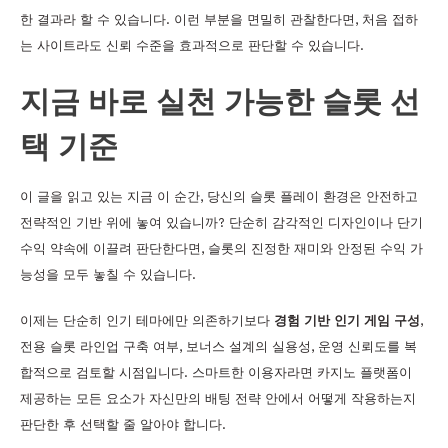
한 결과라 할 수 있습니다. 이런 부분을 면밀히 관찰한다면, 처음 접하
는 사이트라도 신뢰 수준을 효과적으로 판단할 수 있습니다.
지금 바로 실천 가능한 슬롯 선
택 기준
이 글을 읽고 있는 지금 이 순간, 당신의 슬롯 플레이 환경은 안전하고
전략적인 기반 위에 놓여 있습니까? 단순히 감각적인 디자인이나 단기
수익 약속에 이끌려 판단한다면, 슬롯의 진정한 재미와 안정된 수익 가
능성을 모두 놓칠 수 있습니다.
이제는 단순히 인기 테마에만 의존하기보다
경험 기반 인기 게임 구성
,
전용 슬롯 라인업 구축 여부, 보너스 설계의 실용성, 운영 신뢰도를 복
합적으로 검토할 시점입니다. 스마트한 이용자라면 카지노 플랫폼이
제공하는 모든 요소가 자신만의 배팅 전략 안에서 어떻게 작용하는지
판단한 후 선택할 줄 알아야 합니다.