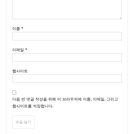
이름
*
이메일
*
웹사이트
다음 번 댓글 작성을 위해 이 브라우저에 이름, 이메일, 그리고
웹사이트를 저장합니다.