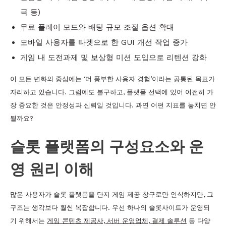
극 등)
무료 플레이 모드와 배팅 규모 조절 옵션 확대
모바일 사용자를 타겟으로 한 GUI 개선 작업 증가
게임 내 도전과제 및 보상형 미션 도입으로 리텐션 강화
이 모든 변화의 중심에는 ‘더 풍부한 사용자 경험’이라는 공통된 목표가
자리하고 있습니다. 그럼에도 불구하고, 플랫폼 선택에 있어 여전히 가
장 중요한 것은 안정성과 신뢰일 것입니다. 과연 어떤 지표를 놓치면 안
될까요?
슬롯 플랫폼의 구성요소와 운
영 원리 이해
많은 사용자가 슬롯 플랫폼을 단지 게임 제공 창구로만 인식하지만, 그
구조는 생각보다 훨씬 복잡합니다. 우선 하나의 슬롯사이트가 운영되
기 위해서는
게임 콘텐츠 제공사, 서버 운영업체, 결제 솔루션
등 다양