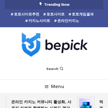
Skip
Trending Now
To
토토사이트추천
토토사이트
토토게임결과
Content
카지노사이트
온라인카지노
배픽
Search
Menu
온라인 카지노 커뮤니티 활성화, 사
먹튀검증