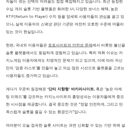
자들이 겪는 선택의 어려움도 점점 복잡해지고 있습니다. 최근 등장한
수십 개의 슬롯 기반 플랫폼은 화려한 UI, 다양한 보너스 혜택, 높은
RTP(Return to Player) 수치 등을 앞세워 사용자들의 관심을 끌고 있
으나, 실제 이용자의
신뢰성 판단 기준
은 여전히 모호한 수준에 머물러
있는 것이 현실입니다.
한편, 국내외 이용자들은
토토사이트의 안전성 문제
에서 비롯된 불신을
슬롯 플랫폼에서도 동일하게 경험하고 있습니다. 특히 먹튀 이슈는 카
지노게임 이용자에게도 치명적인 문제가 되고 있으며, 이에 따라 자신
만의 ‘검증 리스트’를 만들어 놓고 의심 많은 시선으로 플랫폼을 고르는
사용자들도 증가하고 있습니다.
게다가 꾸준히 등장해온
‘단타 지향형’ 바카라사이트
, 혹은 ‘높은 마케
팅 리워드’를 강조하는 카지노사이트의 흥망성쇠는 이용자들에게 중요
한 시사점을 제공합니다. 결국 중요한 것은 “정말 안전하게, 그리고 만
족스럽게 슬롯을 즐길 수 있는 환경인가”입니다.
여러분이 오늘 접속한 슬롯 사이트는 과연 신뢰할 수 있는 기반 위에 설