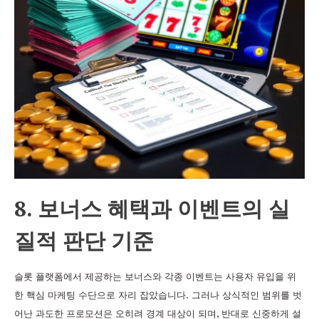
8. 보너스 혜택과 이벤트의 실
질적 판단 기준
슬롯 플랫폼에서 제공하는 보너스와 각종 이벤트는 사용자 유입을 위
한 핵심 마케팅 수단으로 자리 잡았습니다. 그러나 상식적인 범위를 벗
어난 과도한 프로모션은 오히려 경계 대상이 되며, 반대로 신중하게 설