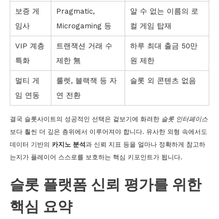
보증 게
Pragmatic,
알 수 없는 이름의 로
임사
Microgaming 등
컬 게임 탑재
VIP 계층
트랜잭션 거래 수
하루 최대 출금 50만
특화
제한 無
원 제한
멀티 게
룰렛, 블랙잭 등 자
슬롯 외 콘텐츠 없음
임 연동
연 전환
결국 슬롯사이트의 성공적인 선택은 겉보기에 화려한
슬롯 인터페이스
보다 훨씬 더 깊은 층위에서 이루어져야 합니다. 유사한 외형 속에서도
데이터 기반의
카지노 분석
과 신뢰 지표 등을 얼마나 정확하게 참고하
는지가 플레이어 스스로를 보호하는 핵심 키포인트가 됩니다.
슬롯 플랫폼 신뢰 평가를 위한
핵심 요약