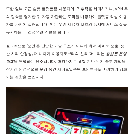
또한 일부 고급 슬롯 플랫폼은 사용자의 IP 추적을 회피하거나, VPN 우
회 접속을 탐지한 뒤 자동 차단하는 로직을 내장하여 플랫폼 악성 이용
자를 사전에 걸러냅니다. 이는 우량 사용자 보호와 동시에 서비스 질을
유지하는 데 결정적인 역할을 합니다.
결과적으로 ‘보안’은 단순한 기술 구조가 아니라 유저 데이터 보호, 정
산 처리 안정성, 더 나아가 이용자로부터의 신뢰 확보라는
총합된 운영
철학
을 투영하는 요소입니다. 마찬가지로 경험 기반 인기 슬롯 게임을
장기간 안정적으로 운영 중인 사이트일수록 보안투자도 비례하여 강화
되는 경향을 보입니다.