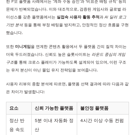
한 P모 플랫폼 사례에서는 ‘계좌 수동 승인’과 ‘비표준 배팅 규칙’ 등의
문제가 반복되었습니다. 이와 대조적으로, 검증된 게임사와 글로벌 라
이선스를 갖춘 플랫폼에서는
실접속 사용자 활동 추적
과
AI 딜러 로그
기반 분석
등을 통해 부정 배팅을 방지하고, 안정적인 정산 흐름을 구현
했습니다.
또한
미니게임
을 연계한 콘텐츠 활용에서 두 플랫폼 간의 질적 차이는
더욱 두드러졌습니다. 신뢰도 높은 슬롯사이트는
라운드 중심의 게임
구조
를 통해 크로스 플레이가 가능하도록 설계되어 있으며, 이런 구조
는 유저 분산이 아닌 몰입 유지 전략임을 보여줍니다.
사용자 리뷰의 종합 분석에 따르면, 플랫폼 선택 결과에 따라 다음과 같
은 차이가 발생합니다:
요소
신뢰 가능한 플랫폼
불안정 플랫폼
정산 반
5분 이내 자동화 정
4시간 이상 수동 컨펌
응 속도
산