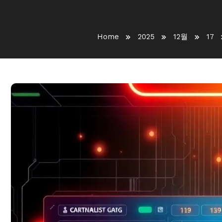
Home
2025
12월
17