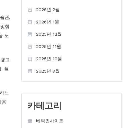
2026년 2월
습관,
2026년 1월
 맞춰
2025년 12월
을 노
2025년 11월
2025년 10월
 경고
, 플
2025년 9월
용하느
사용
카테고리
베픽인사이트