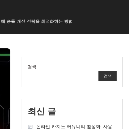
석해 승률 개선 전략을 최적화하는 방법
검색
검색
최신 글
온라인 카지노 커뮤니티 활성화, 사용