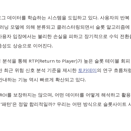
그 데이터를 학습하는 시스템을 도입하고 있다. 사용자의 반복 
머신러닝 모델에 의해 분류되고 클러스터링되면서 슬롯 알고리즘에
 사용자 입장에서는 불리한 손실을 피하고 장기적으로 수익 전환
 충성도 상승으로 이어진다.
을 통해 RTP(Return to Player)가 높은 슬롯 테이블 회피
한 최근 위험 신호 분석 기준을 제시한
토카데미
의 연구 흐름처럼
안내하는 기능 역시 빠르게 확산되고 있다.
ROI를 보장하지는 않으며, 어떤 데이터를 어떻게 해석하고 활
 ‘패턴’은 정말 합리적일까? 우리는 어떤 방식으로 슬롯사이트 