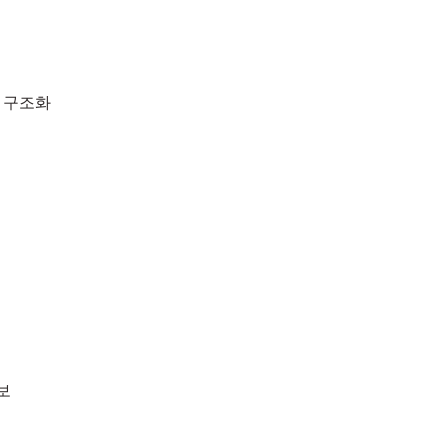
 구조화
즘
보