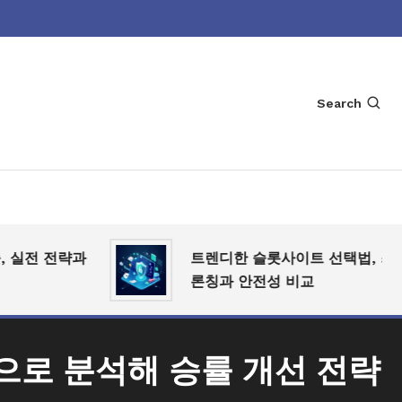
Search
 전략과
트렌디한 슬롯사이트 선택법, 최신
론칭과 안전성 비교
으로 분석해 승률 개선 전략