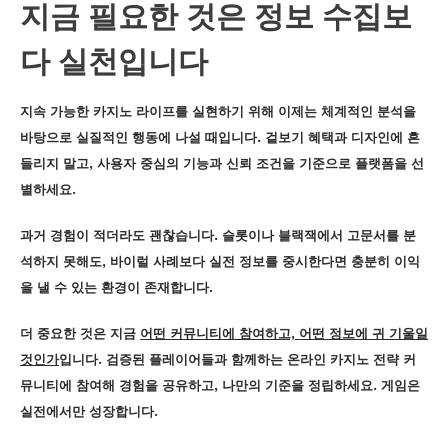
지금 필요한 것은 정보 수집보
다 실천입니다
지속 가능한 카지노 라이프를 실현하기 위해 이제는 체계적인 분석을
바탕으로 실질적인 행동에 나설 때입니다.
겉보기 혜택과 디자인
에 흔
들리지 말고, 사용자 중심의 기능과 신뢰 조건을 기준으로 플랫폼을 선
별하세요.
과거 경험이 적더라도 괜찮습니다.
슬롯이나 블랙잭에서 고문서를 분
석하지 못해도, 바이럴 사례보다 실전 정보를 중시한다면 충분히 이익
을 낼 수 있는 환경이 존재합니다.
더 중요한 것은 지금
어떤 커뮤니티에 참여하고, 어떤 정보에 귀 기울일
것인가
입니다. 검증된 플레이어들과 함께하는 온라인 카지노 전략 커
뮤니티에 참여해 경험을 공유하고, 나만의 기준을 정립하세요. 게임은
실전에서만 성장합니다.