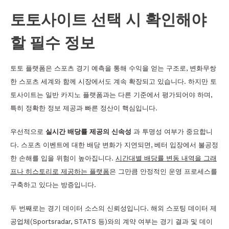
토토사이트 선택 시 확인해야
할 필수 정보
토토 플랫폼은 스포츠 경기 예측을 통해 수익을 얻는 구조로, 변화무쌍
한 스포츠 세계와 함께 시장에서도 계속 확장되고 있습니다. 하지만 토
토사이트는 일반 카지노 플랫폼과는 다른 기준에서 평가되어야 하며,
특히 정확한 정보 제공과 빠른 정산이 핵심입니다.
우선적으로
실시간 배당률 제공의 신속성
과 투명성 여부가 중요합니
다. 스포츠 이벤트에 대한 배당 변화가 지연되면, 베터 입장에서 불공정
한 손해를 입을 위험이 높아집니다.
시간대별 배당률 변동 내역을 그래
프나 히스토리로 제공하는 플랫폼
은 그만큼 안정적인 운영 프로세스를
구축하고 있다는 방증입니다.
두 번째로는 경기 데이터 소스의 신뢰성입니다. 해외 스포팅 데이터 제
공업체(Sportsradar, STATS 등)와의 계약 여부는 경기 결과 및 데이