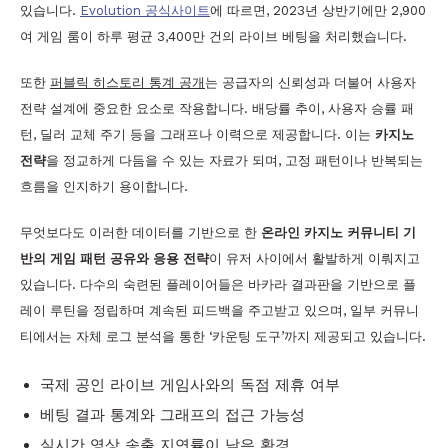
있습니다.
Evolution 공식사이트
에 따르면, 2023년 상반기에만 2,900
여 게임 룸이 하루 평균 3,400만 건의 라이브 베팅을 처리했습니다.
또한
퍼블릭 히스토리 통계 공개
는 공급자의 신뢰성과 더불어 사용자
전략 설계에 중요한 요소로 작용합니다. 배당률 추이, 사용자 승률 패
턴, 딜러 교체 주기 등을 그래프나 이력으로 제공합니다. 이는
카지노
전략
을 정교하게 다듬을 수 있는 자료가 되며, 고정 패턴이나 반복되는
흐름을 인지하기 용이합니다.
무엇보다도 이러한 데이터를 기반으로 한
온라인 카지노 커뮤니티 기
반의 게임 패턴 공유와 응용 전략
이 유저 사이에서 활발하게 이뤄지고
있습니다. 다수의 숙련된 플레이어들은 바카라 결과판을 기반으로 플
레이 루틴을 정립하며 계속된 피드백을 주고받고 있으며, 일부 커뮤니
티에서는 자체 로그 분석을 통한 ‘카운팅 도구’까지 제공되고 있습니다.
국제 공인 라이브 게임사와의 독점 제휴 여부
베팅 결과 통계와 그래프의 접근 가능성
실시간 영상 송출 지연률이 낮은 환경