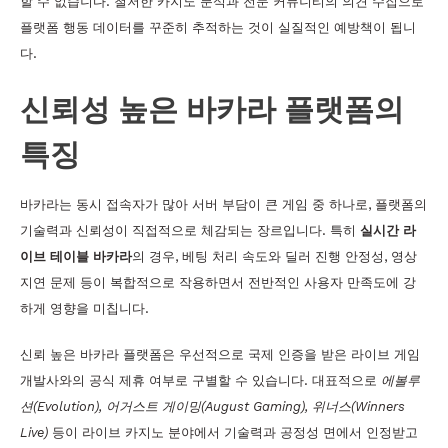
할 수 없습니다. 철저한 카지노 분석과 전문 커뮤니티의 의견 수집으로
플랫폼 행동 데이터를 꾸준히 추적하는 것이 실질적인 예방책이 됩니
다.
신뢰성 높은 바카라 플랫폼의
특징
바카라는 동시 접속자가 많아 서버 부담이 큰 게임 중 하나로, 플랫폼의
기술력과 신뢰성이 직접적으로 체감되는 장르입니다. 특히
실시간 라
이브 테이블 바카라
의 경우, 베팅 처리 속도와 딜러 진행 안정성, 영상
지연 문제 등이 복합적으로 작용하면서 전반적인 사용자 만족도에 강
하게 영향을 미칩니다.
신뢰 높은 바카라 플랫폼은 우선적으로 국제 인증을 받은 라이브 게임
개발사와의 공식 제휴 여부로 구별할 수 있습니다. 대표적으로
에볼루
션(Evolution), 어거스트 게이밍(August Gaming), 위너스(Winners
Live)
등이 라이브 카지노 분야에서 기술력과 공정성 면에서 인정받고