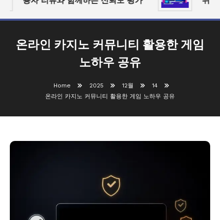
용자 리뷰와 함께하는 신뢰도 평가
위한 
온라인 카지노 커뮤니티 활용한 게임
노하우 공유
Home
2025
12월
14
온라인 카지노 커뮤니티 활용한 게임 노하우 공유