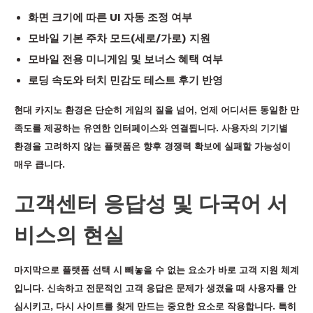
화면 크기에 따른 UI 자동 조정 여부
모바일 기본 주차 모드(세로/가로) 지원
모바일 전용 미니게임 및 보너스 혜택 여부
로딩 속도와 터치 민감도 테스트 후기 반영
현대 카지노 환경은 단순히 게임의 질을 넘어, 언제 어디서든 동일한 만
족도를 제공하는 유연한 인터페이스와 연결됩니다. 사용자의 기기별
환경을 고려하지 않는 플랫폼은 향후 경쟁력 확보에 실패할 가능성이
매우 큽니다.
고객센터 응답성 및 다국어 서
비스의 현실
마지막으로 플랫폼 선택 시 빼놓을 수 없는 요소가 바로 고객 지원 체계
입니다.
신속하고 전문적인 고객 응답
은 문제가 생겼을 때 사용자를 안
심시키고, 다시 사이트를 찾게 만드는 중요한 요소로 작용합니다. 특히