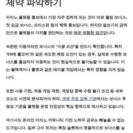
제약 파악하기
카지노 플랫폼 홍보에서 가장 자주 접하게 되는 것이 바로 웰컴 보너스,
첫 입금 보너스, 프리스핀 등의
혜택 홍보
입니다. 하지만 겉보기의 금액
만으로 플랫폼의 가치를 판단하는 것은
매우 위험한 접근
입니다.
숙련된 이용자라면 보너스의
‘이용 조건’
을 반드시 확인합니다. 특히
’50배 롤오버’와 같은 과도한
베팅 요건
이 있는 경우, 실제로 수령한 보
너스를 출금까지 이용하는 것이 현실적으로 불가능할 수 있습니다. 이
는 블랙잭이나 룰렛과 같은 테이블 게임에서는 특히 영향을 크게 받습
니다.
또한 사용 기한, 적용 게임 제한, 계정당 중복 수령 불가 조건 등 세부
요소도 사전에 분석되어야 하며,
국제 주요 감독 기관
에서는 보너스 투
명성 기준을 플랫폼 운영 안정성의 핵심 항목으로 제시하고 있습니다.
여기서도
온라인 카지노 커뮤니티 기반 노하우 공유
는 빼놓을 수 없는
도구입니다. 일부 고수 유저는 특정 슬롯에서 효율적으로 보너스를 실