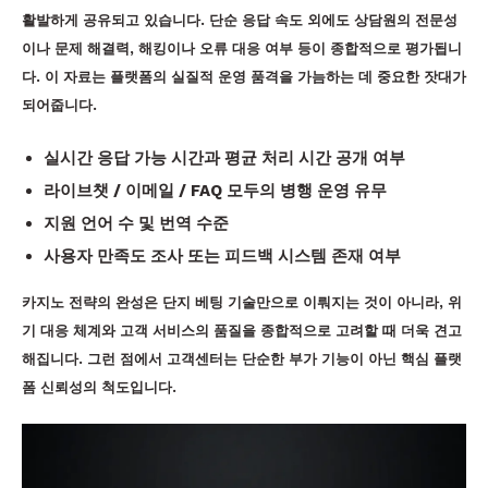
활발하게 공유되고 있습니다. 단순 응답 속도 외에도 상담원의 전문성
이나 문제 해결력, 해킹이나 오류 대응 여부 등이 종합적으로 평가됩니
다. 이 자료는
플랫폼의 실질적 운영 품격
을 가늠하는 데 중요한 잣대가
되어줍니다.
실시간 응답 가능 시간과 평균 처리 시간 공개 여부
라이브챗 / 이메일 / FAQ 모두의 병행 운영 유무
지원 언어 수 및 번역 수준
사용자 만족도 조사 또는 피드백 시스템 존재 여부
카지노 전략의 완성은 단지 베팅 기술만으로 이뤄지는 것이 아니라, 위
기 대응 체계와 고객 서비스의 품질을 종합적으로 고려할 때 더욱 견고
해집니다. 그런 점에서 고객센터는 단순한 부가 기능이 아닌 핵심 플랫
폼 신뢰성의 척도입니다.