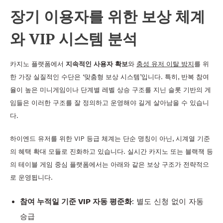
장기 이용자를 위한 보상 체계
와 VIP 시스템 분석
카지노 플랫폼에서
지속적인 사용자 확보
와
충성 유저 이탈 방지
를 위
한 가장 실질적인 수단은 ‘맞춤형 보상 시스템’입니다. 특히, 반복 참여
율이 높은 미니게임이나 단계별 레벨 상승 구조를 지닌 슬롯 기반의 게
임들은 이러한 구조를 잘 정의하고 운영해야 길게 살아남을 수 있습니
다.
하이엔드 유저를 위한 VIP 등급 체계는 단순 명칭이 아닌, 시계열 기준
의 혜택 확대 모듈로 진화하고 있습니다. 실시간 카지노 또는 블랙잭 등
의 테이블 게임 중심 플랫폼에서는 아래와 같은 보상 구조가 전략적으
로 운영됩니다.
참여 누적일 기준 VIP 자동 평준화
: 별도 신청 없이 자동
승급