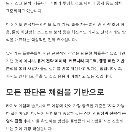
된 리스크 분석, 커뮤니티 기반의 투명한 검토 데이터 공개 등도 점차
표준화되고 있습니다.
이 외에도 인공지능 라이브 딜러 기능, 슬롯 자동 회전 중 전략 조정 허
용, 룰렛 회전방향 스크립트 분석 등은 혁신적인 카지노 전략과 게임 방
식을 대표하는 핵심적인 진화 요소입니다.
앞서가는 플랫폼들이 지닌 근본적인 강점은 단순한 확률론적 요소에만
기댄 것이 아니라,
유저 전략 데이터, 커뮤니티 피드백, 행동 패턴 기반
분석
을 통해 사용자 중심 설계를 반복 개선하고 있다는 점입니다. 즉,
카지노 인사이트 추출 및 실질 응용
이 이뤄지고 있는 것입니다.
모든 판단은 체험을 기반으로
카지노 게임과 슬롯사이트 이용에 있어 가장 중요한 기준은 ‘지속 가능
한 플레이’입니다. 단기 당첨보다 중요한 것은
장기 신뢰성과 전략적 운
영의 균형
이며, 이를 확인하는 방법은 플랫폼의 시스템을 직접 경험해
보는 것이 가장 확실합니다.