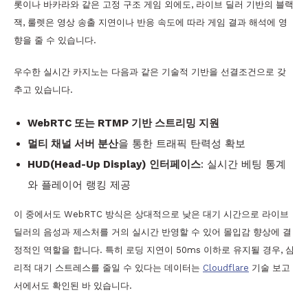
롯이나 바카라와 같은 고정 구조 게임 외에도, 라이브 딜러 기반의 블랙
잭, 룰렛은 영상 송출 지연이나 반응 속도에 따라 게임 결과 해석에 영
향을 줄 수 있습니다.
우수한 실시간 카지노는 다음과 같은 기술적 기반을 선결조건으로 갖
추고 있습니다.
WebRTC 또는 RTMP 기반 스트리밍 지원
멀티 채널 서버 분산
을 통한 트래픽 탄력성 확보
HUD(Head-Up Display) 인터페이스
: 실시간 베팅 통계
와 플레이어 랭킹 제공
이 중에서도 WebRTC 방식은 상대적으로 낮은 대기 시간으로 라이브
딜러의 음성과 제스처를 거의 실시간 반영할 수 있어 몰입감 향상에 결
정적인 역할을 합니다. 특히 로딩 지연이 50ms 이하로 유지될 경우, 심
리적 대기 스트레스를 줄일 수 있다는 데이터는
Cloudflare
기술 보고
서에서도 확인된 바 있습니다.