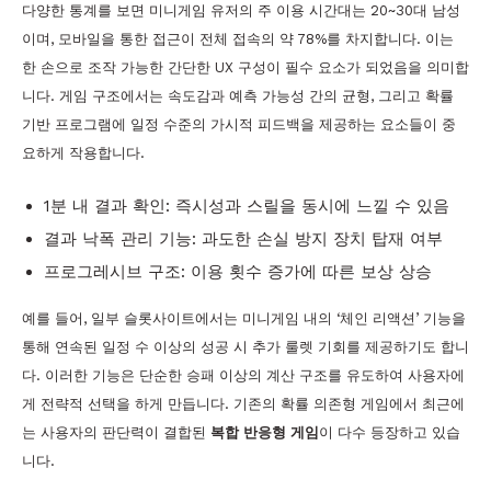
다양한 통계를 보면 미니게임 유저의 주 이용 시간대는 20~30대 남성
이며, 모바일을 통한 접근이 전체 접속의 약 78%를 차지합니다. 이는
한 손으로 조작 가능한 간단한 UX 구성이 필수 요소가 되었음을 의미합
니다. 게임 구조에서는 속도감과 예측 가능성 간의 균형, 그리고 확률
기반 프로그램에 일정 수준의 가시적 피드백을 제공하는 요소들이 중
요하게 작용합니다.
1분 내 결과 확인: 즉시성과 스릴을 동시에 느낄 수 있음
결과 낙폭 관리 기능: 과도한 손실 방지 장치 탑재 여부
프로그레시브 구조: 이용 횟수 증가에 따른 보상 상승
예를 들어, 일부 슬롯사이트에서는 미니게임 내의 ‘체인 리액션’ 기능을
통해 연속된 일정 수 이상의 성공 시 추가 룰렛 기회를 제공하기도 합니
다. 이러한 기능은 단순한 승패 이상의 계산 구조를 유도하여 사용자에
게 전략적 선택을 하게 만듭니다. 기존의 확률 의존형 게임에서 최근에
는 사용자의 판단력이 결합된
복합 반응형 게임
이 다수 등장하고 있습
니다.