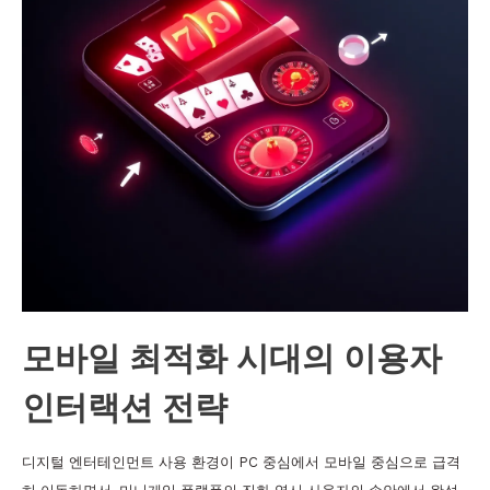
모바일 최적화 시대의 이용자
인터랙션 전략
디지털 엔터테인먼트 사용 환경이 PC 중심에서 모바일 중심으로 급격