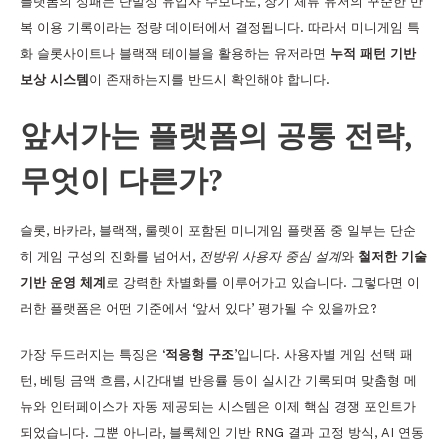
플랫폼의 성패는 단발성 유입자 수보다도, 장기 체류 유저의 꾸준한 반
복 이용 기록이라는 정량 데이터에서 결정됩니다. 따라서 미니게임 특
화 슬롯사이트나 블랙잭 테이블을 활용하는 유저라면
누적 패턴 기반
보상 시스템
이 존재하는지를 반드시 확인해야 합니다.
앞서가는 플랫폼의 공통 전략,
무엇이 다른가?
슬롯, 바카라, 블랙잭, 룰렛이 포함된 미니게임 플랫폼 중 일부는 단순
히 게임 구성의 진화를 넘어서,
전방위 사용자 중심 설계
와
철저한 기술
기반 운영 체계
로 강력한 차별화를 이루어가고 있습니다. 그렇다면 이
러한 플랫폼은 어떤 기준에서 ‘앞서 있다’ 평가될 수 있을까요?
가장 두드러지는 특징은 ‘
적응형 구조
’입니다. 사용자별 게임 선택 패
턴, 베팅 금액 흐름, 시간대별 반응률 등이 실시간 기록되며 맞춤형 메
뉴와 인터페이스가 자동 제공되는 시스템은 이제 핵심 경쟁 포인트가
되었습니다. 그뿐 아니라, 블록체인 기반 RNG 결과 고정 방식, AI 연동