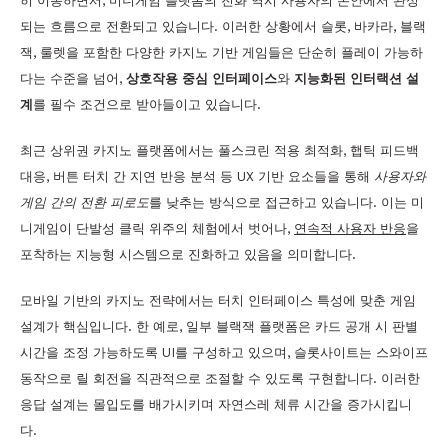
히 이동하면서, 미니게임 플랫폼의 진화 역시 사용자의 손안에서 완성
되는 흐름으로 전환되고 있습니다. 이러한 상황에서 슬롯, 바카라, 블랙
잭, 룰렛을 포함한 다양한 카지노 기반 게임들은 단순히 플레이 가능하
다는 수준을 넘어,
상호작용 중심 인터페이스
와
지능화된 인터랙션 설
계
를 필수 조건으로 받아들이고 있습니다.
최근 상위권 카지노 플랫폼에서는 풀스크린 적용 최적화, 햅틱 피드백
대응, 버튼 터치 간 지연 반응 분석 등 UX 기반 요소들을 통해
사용자와
게임 간의 전환 피로도
를 낮추는 방식으로 접근하고 있습니다. 이는 미
니게임이 단발성 클릭 위주의 체험에서 벗어나,
연속적 사용자 반응
을
포착하는 지능형 시스템으로 진화하고 있음을 의미합니다.
모바일 기반의 카지노 전략에서는 터치 인터페이스 특성에 맞춘 게임
설계가 핵심입니다. 한 예로, 일부 블랙잭 플랫폼은 카드 공개 시 판별
시간을 조정 가능하도록 UI를 구성하고 있으며, 슬롯사이트는 스와이프
동작으로 릴 회전을 직관적으로 조절할 수 있도록 구현합니다. 이러한
응답 설계는 몰입도를 배가시키며 자연스레 체류 시간을 증가시킵니
다.