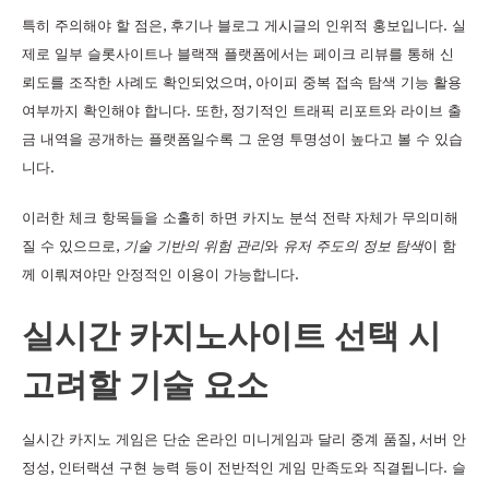
특히 주의해야 할 점은, 후기나 블로그 게시글의 인위적 홍보입니다. 실
제로 일부 슬롯사이트나 블랙잭 플랫폼에서는 페이크 리뷰를 통해 신
뢰도를 조작한 사례도 확인되었으며, 아이피 중복 접속 탐색 기능 활용
여부까지 확인해야 합니다. 또한, 정기적인 트래픽 리포트와 라이브 출
금 내역을 공개하는 플랫폼일수록 그 운영 투명성이 높다고 볼 수 있습
니다.
이러한 체크 항목들을 소홀히 하면 카지노 분석 전략 자체가 무의미해
질 수 있으므로,
기술 기반의 위험 관리
와
유저 주도의 정보 탐색
이 함
께 이뤄져야만 안정적인 이용이 가능합니다.
실시간 카지노사이트 선택 시
고려할 기술 요소
실시간 카지노 게임은 단순 온라인 미니게임과 달리 중계 품질, 서버 안
정성, 인터랙션 구현 능력 등이 전반적인 게임 만족도와 직결됩니다. 슬