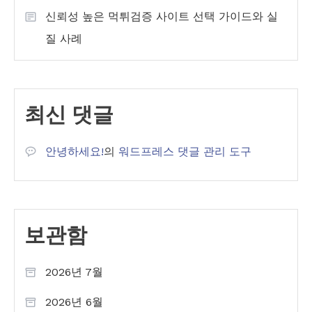
신뢰성 높은 먹튀검증 사이트 선택 가이드와 실
질 사례
최신 댓글
안녕하세요!
의
워드프레스 댓글 관리 도구
보관함
2026년 7월
2026년 6월