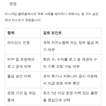
변경
미니게임 플랫폼에서의 먹튀 사례를 방지하기 위해서는 몇 가지 실전
체크 리스트가 유용합니다.
항목
검토 포인트
라이선스 인증
국제 카지노협회 또는 정부 발급 허
가 여부
RTP 및 트랜잭션
회전 수, 수익률 로그 등 객관적 수
로그 공개 여부
치 기록 조회 가능 여부
출금 승인 이력
유저 후기나 커뮤니티 공시 자료에
서 지급 완료 여부 확인
운영 기간 및 유입
최소 1년 이상 운영 이력 있는 플랫
통계
폼 중심으로 선택