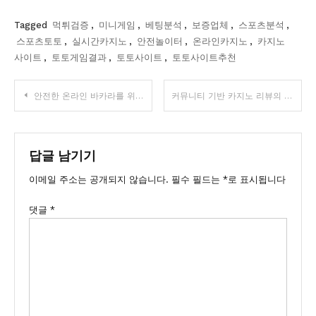
Tagged
먹튀검증
,
미니게임
,
베팅분석
,
보증업체
,
스포츠분석
,
스포츠토토
,
실시간카지노
,
안전놀이터
,
온라인카지노
,
카지노
사이트
,
토토게임결과
,
토토사이트
,
토토사이트추천
글
안전한 온라인 바카라를 위한 먹튀검증 및 보안 강화 전략
커뮤니티 기반 카지노 리뷰의 실제 활용과 신뢰성 강화
탐
색
답글 남기기
이메일 주소는 공개되지 않습니다.
필수 필드는
*
로 표시됩니다
댓글
*