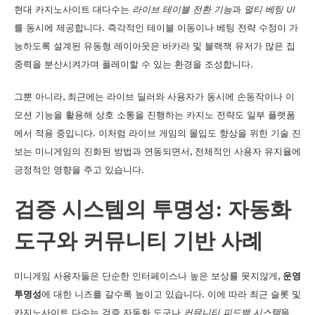
현대 카지노사이트 대다수는
라이브 테이블 전환 기능
과
멀티 베팅 UI
를 동시에 제공합니다. 즉각적인 테이블 이동이나 베팅 전략 수정이 가
능하도록 설계된 유동형 레이아웃은 바카라 및 블랙잭 유저가 많은 집
중력을 분산시켜가며 플레이할 수 있는 환경을 조성합니다.
그뿐 아니라, 최근에는 라이브 딜러와 사용자가 동시에 손동작이나 이
모션 기능을 활용해 상호 소통을 진행하는 카지노 전략도 일부 플랫폼
에서 적용 중입니다. 이처럼 라이브 게임의 몰입도 향상을 위한 기술 진
보는 미니게임의 진화된 방법과 연동되면서, 전체적인 사용자 유지율에
긍정적인 영향을 주고 있습니다.
검증 시스템의 투명성: 자동화
도구와 커뮤니티 기반 사례
미니게임 사용자들은 단순한 인터페이스나 높은 보상률 못지않게,
운영
투명성
에 대한 니즈를 갈수록 높이고 있습니다. 이에 따라 최근 슬롯 및
카지노사이트 다수는
검증 자동화 도구
나
커뮤니티 피드백 시스템
을