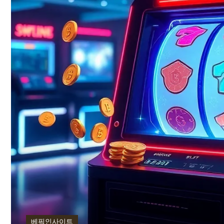
베픽인사이트