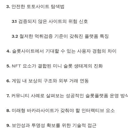
3.
안전한 토토사이트 탐색법
3.1
검증되지 않은 사이트의 위험 신호
3.2
철저한 먹튀검증 기준이 갖춰진 플랫폼 특징
4.
슬롯사이트에서 기대할 수 있는 사용자 경험의 차이
5.
NFT 요소가 결합된 미니 슬롯 생태계의 진화
6.
게임 내 보상의 구조와 외부 거래 연동
7.
커뮤니티 사례로 살펴보는 성공적인 슬롯플랫폼 운영 방
8.
미래형 바카라사이트가 갖춰야 할 인터랙티브 요소
9.
보안성과 투명성 확보를 위한 기술적 접근