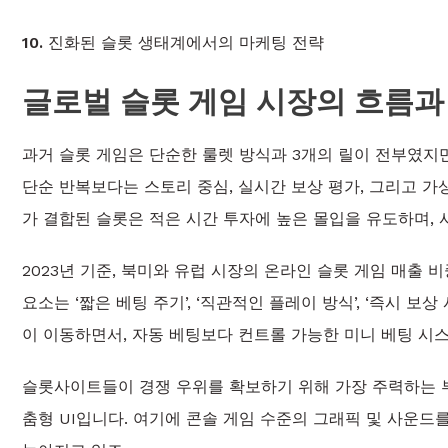
10.
진화된 슬롯 생태계에서의 마케팅 전략
글로벌 슬롯 게임 시장의 흐름과
과거 슬롯 게임은 단순한 룰렛 방식과 3개의 릴이 전부였지만
단순 반복보다는 스토리 중심, 실시간 보상 평가, 그리고 가
가 결합된 슬롯은 적은 시간 투자에 높은 몰입을 유도하며, 
2023년 기준, 북미와 유럽 시장의 온라인 슬롯 게임 매출 
요소는 ‘짧은 베팅 주기’, ‘직관적인 플레이 방식’, ‘즉시 
이 이동하면서, 자동 베팅보다 컨트롤 가능한 미니 베팅 시
슬롯사이트들이 경쟁 우위를 확보하기 위해 가장 주력하는 부
춤형 UI입니다. 여기에 콘솔 게임 수준의 그래픽 및 사운드