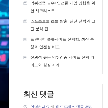
먹튀검증 필수! 안전한 게임 경험을 위
한 체크리스트
스포츠토토 초보 탈출, 실전 전략과 고
급 분석 팁
트렌디한 슬롯사이트 선택법, 최신 론
칭과 안전성 비교
신뢰성 높은 먹튀검증 사이트 선택 가
이드와 실질 사례
최신 댓글
안녕하세요!
의
워드프레스 댓글 관리