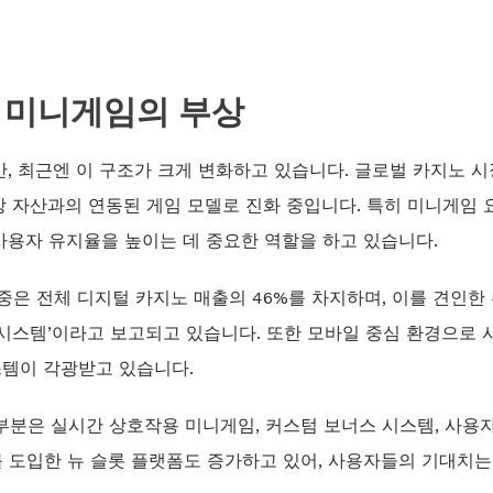
 미니게임의 부상
, 최근엔 이 구조가 크게 변화하고 있습니다. 글로벌 카지노 
상 자산과의 연동된 게임 모델로 진화 중입니다. 특히 미니게임 
사용자 유지율을 높이는 데 중요한 역할을 하고 있습니다.
비중은 전체 디지털 카지노 매출의 46%를 차지하며, 이를 견인한
보상 시스템’이라고 보고되고 있습니다. 또한 모바일 중심 환경으로 
스템이 각광받고 있습니다.
분은 실시간 상호작용 미니게임, 커스텀 보너스 시스템, 사용자
를 도입한 뉴 슬롯 플랫폼도 증가하고 있어, 사용자들의 기대치는