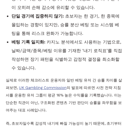
이 오히려 손해 감소에 유리할 수 있습니다.
단일 경기에 집중하지 않기:
초보자는 한 경기, 한 종목에
몰입하는 경향이 있지만, 승률 분산 베팅 또는 시스템 베
팅을 통해 리스크 완화가 가능합니다.
베팅 기록 일지화:
카지노 분석에서도 사용하는 기법으로,
날짜/금액/종목/베팅 이유를 기재한 ‘내기 로직표’를 직접
작성하면 장기 패턴을 식별하고 감정적 결정을 최소화할
수 있습니다.
실제로 이러한 체크리스트 운용자와 일반 베팅 유저 간 승률 차이를 살
펴보면,
UK Gambling Commission
의 발표에 따르면 사전 전략 지침
서를 운용한 유저 그룹이 평균 16% 높은 수익률을 기록했습니다. 이는
단순한 직관이 아닌, 구조화된 콘텐츠 기반 판단이 승률을 좌우함을 보
여주는 대표 사례입니다.
즉, 초보자일수록 감성적 내기에 빠질 가능성이 높기 때문에, 초기부터