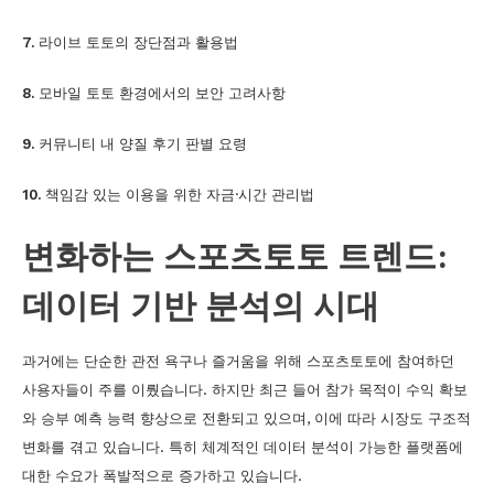
7.
라이브 토토의 장단점과 활용법
8.
모바일 토토 환경에서의 보안 고려사항
9.
커뮤니티 내 양질 후기 판별 요령
10.
책임감 있는 이용을 위한 자금·시간 관리법
변화하는 스포츠토토 트렌드:
데이터 기반 분석의 시대
과거에는 단순한 관전 욕구나 즐거움을 위해 스포츠토토에 참여하던
사용자들이 주를 이뤘습니다. 하지만 최근 들어 참가 목적이 수익 확보
와 승부 예측 능력 향상으로 전환되고 있으며, 이에 따라 시장도 구조적
변화를 겪고 있습니다. 특히 체계적인 데이터 분석이 가능한 플랫폼에
대한 수요가 폭발적으로 증가하고 있습니다.