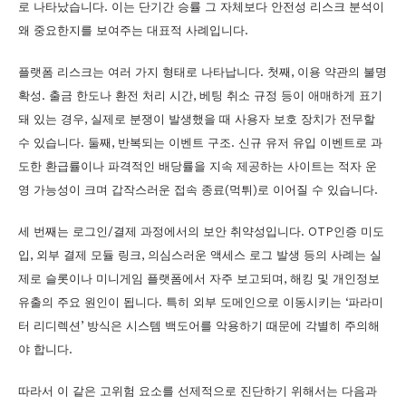
로 나타났습니다. 이는 단기간 승률 그 자체보다 안전성 리스크 분석이
왜 중요한지를 보여주는 대표적 사례입니다.
플랫폼 리스크는 여러 가지 형태로 나타납니다. 첫째, 이용 약관의 불명
확성. 출금 한도나 환전 처리 시간, 베팅 취소 규정 등이 애매하게 표기
돼 있는 경우, 실제로 분쟁이 발생했을 때 사용자 보호 장치가 전무할
수 있습니다. 둘째, 반복되는 이벤트 구조. 신규 유저 유입 이벤트로 과
도한 환급률이나 파격적인 배당률을 지속 제공하는 사이트는 적자 운
영 가능성이 크며 갑작스러운 접속 종료(먹튀)로 이어질 수 있습니다.
세 번째는 로그인/결제 과정에서의 보안 취약성입니다. OTP인증 미도
입, 외부 결제 모듈 링크, 의심스러운 액세스 로그 발생 등의 사례는 실
제로 슬롯이나 미니게임 플랫폼에서 자주 보고되며, 해킹 및 개인정보
유출의 주요 원인이 됩니다. 특히 외부 도메인으로 이동시키는 ‘파라미
터 리디렉션’ 방식은 시스템 백도어를 악용하기 때문에 각별히 주의해
야 합니다.
따라서 이 같은 고위험 요소를 선제적으로 진단하기 위해서는 다음과