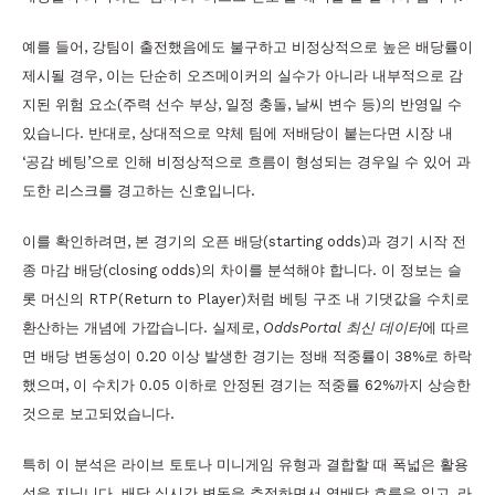
예를 들어, 강팀이 출전했음에도 불구하고 비정상적으로 높은 배당률이
제시될 경우, 이는 단순히 오즈메이커의 실수가 아니라 내부적으로 감
지된 위험 요소(주력 선수 부상, 일정 충돌, 날씨 변수 등)의 반영일 수
있습니다. 반대로, 상대적으로 약체 팀에 저배당이 붙는다면 시장 내
‘공감 베팅’으로 인해 비정상적으로 흐름이 형성되는 경우일 수 있어 과
도한 리스크를 경고하는 신호입니다.
이를 확인하려면, 본 경기의 오픈 배당(starting odds)과 경기 시작 전
종 마감 배당(closing odds)의 차이를 분석해야 합니다. 이 정보는 슬
롯 머신의 RTP(Return to Player)처럼 베팅 구조 내 기댓값을 수치로
환산하는 개념에 가깝습니다. 실제로,
OddsPortal 최신 데이터
에 따르
면 배당 변동성이 0.20 이상 발생한 경기는 정배 적중률이 38%로 하락
했으며, 이 수치가 0.05 이하로 안정된 경기는 적중률 62%까지 상승한
것으로 보고되었습니다.
특히 이 분석은 라이브 토토나 미니게임 유형과 결합할 때 폭넓은 활용
성을 지닙니다. 배당 실시간 변동을 추적하면서 역배당 흐름을 읽고, 라