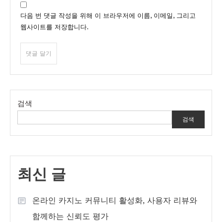
다음 번 댓글 작성을 위해 이 브라우저에 이름, 이메일, 그리고
웹사이트를 저장합니다.
검색
검색
최신 글
온라인 카지노 커뮤니티 활성화, 사용자 리뷰와
함께하는 신뢰도 평가