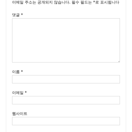
이메일 주소는 공개되지 않습니다.
필수 필드는
*
로 표시됩니다
댓글
*
이름
*
이메일
*
웹사이트