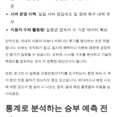
준
서버 운영 이력
: 일일 서버 응답속도 및 장애 복구 내역 유
무
이용자 수와 활동량
: 일평균 접속자 수 기준 데이터 확보
단적으로, 국내외 사용자 리뷰나 커뮤니티 후기를 맹신하는 것은 위험
합니다. 리뷰는 조작되기 쉽고, 일시적 혜택이나 이벤트 때문에 긍정적
인 평가가 집중될 수 있습니다. 오히려, 시스템 구조를 분석하고 기술적
백엔드를 검토하는 것이 더 정확한 판단근거가 됩니다.
또한, 로그인 시 일회용 인증번호(OTP)를 요구하는지, 환전 처리 시 추
가 본인 인증 절차가 있는지도 중요 요소입니다. 바이러스나 해킹 시도
에 대한 경고가 앱 설치 시 나오는 경우, 절대 해당 플랫폼의 이용을 삼
가야겠죠.
통계로 분석하는 승부 예측 전