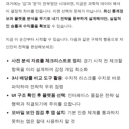
과거에는 ‘감’과 ‘운’이 전부였던 시대라면, 지금은 과학적 데이터 해석
이 결정적 차이를 만듭니다. 이젠 선택의 문제가 아닙니다.
최신 통계정
보와 플랫폼 분석을 무기로 내기 전략을 풍부하게 설계해야만, 실질적
인 승률과 수익률을 확보
할 수 있습니다.
지금 이 순간부터 시작할 수 있습니다. 다음과 같은 구체적 행동으로 자
신만의 전략을 완성해보세요:
사전 분석 자료를 체크리스트로 정리
: 경기 시작 전 체크할
항목을 미리 설계하여 감정 개입 최소화
3사 배당률 비교 도구 활용
: 수치적 리스크를 수치로 바로
파악하여 전략적 우위 점령
UI 구조 확인 후 플랫폼 선택
: 인터페이스 품질은 전략 실
행력과 직결되기에 주의를 요합니다
모바일 보안 점검 후 앱 설치
: 기본 인증 체계를 통과하지
못하는 앱은 절대 사용하지 말 것