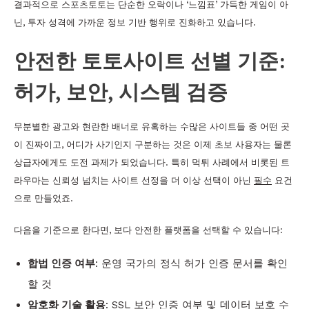
결과적으로 스포츠토토는 단순한 오락이나 ‘느낌표’ 가득한 게임이 아
닌, 투자 성격에 가까운 정보 기반 행위로 진화하고 있습니다.
안전한 토토사이트 선별 기준:
허가, 보안, 시스템 검증
무분별한 광고와 현란한 배너로 유혹하는 수많은 사이트들 중 어떤 곳
이 진짜이고, 어디가 사기인지 구분하는 것은 이제 초보 사용자는 물론
상급자에게도 도전 과제가 되었습니다. 특히 먹튀 사례에서 비롯된 트
라우마는 신뢰성 넘치는 사이트 선정을 더 이상 선택이 아닌
필수
요건
으로 만들었죠.
다음을 기준으로 한다면, 보다 안전한 플랫폼을 선택할 수 있습니다:
합법 인증 여부
: 운영 국가의 정식 허가 인증 문서를 확인
할 것
암호화 기술 활용
: SSL 보안 인증 여부 및 데이터 보호 수