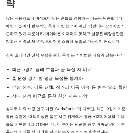
략
많은 사용자들이 예상보다 낮은 승률을 경험하는 이유는 단순합니다.
베팅에 있어서 필수적인 통계 기반 분석이 아닌, 직관이나 감정에만 의
존하고 있기 때문이죠. 데이터를 이해하지 못하고 설정된 배당률만을
참고해 전략을 세우면, 도리어 리스크에 노출될 가능성이 커집니다.
진짜 효과적인 전략 수립을 위한 통계 분석 방법은 다음과 같습니다:
최근 5경기 승패 흐름과 골 득실 차 비교
홈·원정 경기 별 평균 득점률 통계화
부상 선수, 감독 교체, 장거리 이동 이슈 등 변수 요소 확인
상대 전적 평균을 통한 헌정 지수 파악
실제로 해외 베팅 연구 기관 ‘OddsPortal’에 따르면, 최근 10경기 기준
평균 승률이 43% 이상인 팀은 시즌 전체에서 평균 +12% 이상의 수익
률을 기록한다고 밝혔습니다. 이 수치는 단순한 승부 예측을 넘어 강팀
추세와 배당률 상 괴리를 발견할 수 있는 팁으로 활용됩니다.