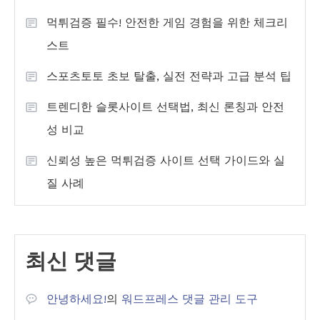
먹튀검증 필수! 안전한 게임 경험을 위한 체크리
스트
스포츠토토 초보 탈출, 실전 전략과 고급 분석 팁
트렌디한 슬롯사이트 선택법, 최신 론칭과 안전
성 비교
신뢰성 높은 먹튀검증 사이트 선택 가이드와 실
질 사례
최신 댓글
안녕하세요!
의
워드프레스 댓글 관리 도구