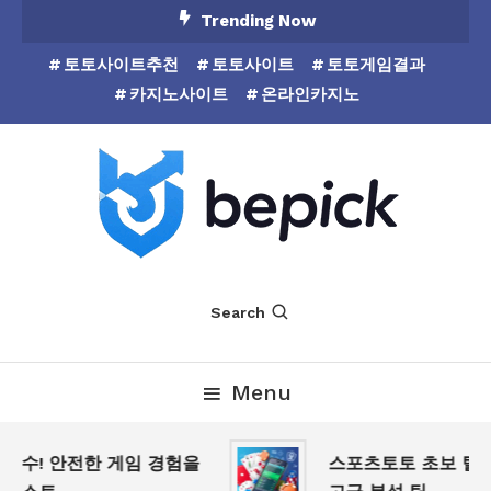
Skip
Trending Now
To
토토사이트추천
토토사이트
토토게임결과
Content
카지노사이트
온라인카지노
배픽
Search
Menu
수! 안전한 게임 경험을
스포츠토토 초보 탈출,