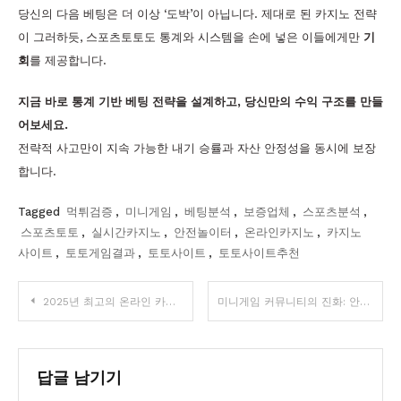
당신의 다음 베팅은 더 이상 ‘도박’이 아닙니다. 제대로 된 카지노 전략
이 그러하듯, 스포츠토토도 통계와 시스템을 손에 넣은 이들에게만
기
회
를 제공합니다.
지금 바로 통계 기반 베팅 전략을 설계하고, 당신만의 수익 구조를 만들
어보세요.
전략적 사고만이 지속 가능한 내기 승률과 자산 안정성을 동시에 보장
합니다.
Tagged
먹튀검증
,
미니게임
,
베팅분석
,
보증업체
,
스포츠분석
,
스포츠토토
,
실시간카지노
,
안전놀이터
,
온라인카지노
,
카지노
사이트
,
토토게임결과
,
토토사이트
,
토토사이트추천
글
2025년 최고의 온라인 카지노: 안전한 슬롯사이트 인증 비법
미니게임 커뮤니티의 진화: 안전하고 즐거운 온라인 환경 구축하기
탐
색
답글 남기기