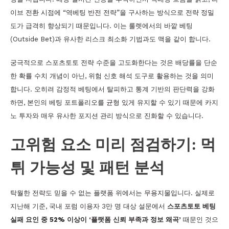
이브 전환 시점에 “역베팅 반전 전략”을 구사하는 방식으로 전략 정밀
도가 급격히 향상되기 때문입니다. 이는 룰렛에서의 바깥 베팅
(Outside Bet)과 유사한 리스크 최소화 기법과도 맥을 같이 합니다.
궁극적으로 스포츠토토 전략 수준을 고도화한다는 것은 배당률을 단순
한 확률 수치 개념이 아닌, 위험 신호 해석 도구로 활용하는 것을 의미
합니다. 오히려 감정적 베팅에서 탈피하고 통계 기반의 판단력을 강화
하면, 본인의 베팅 포트폴리오를 균형 있게 유지할 수 있기 때문에 카지
노 투자와 매우 유사한 포지션 관리 방식으로 진화할 수 있습니다.
고위험 요소 미리 점검하기: 먹
튀 가능성 및 패턴 분석
탁월한 전략도 믿을 수 없는 플랫폼 위에서는 무용지물입니다. 실제로
지난해 기준, 국내 포럼 이용자 3만 명 대상 설문에서
스포츠토토 베팅
실패 요인 중 52% 이상이 ‘플랫폼 신뢰 부족과 정보 왜곡’
때문인 것으