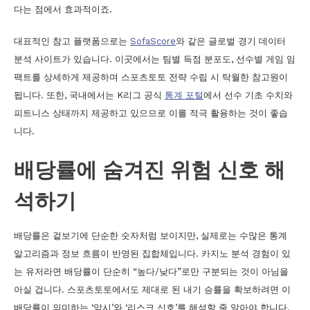
다는 점에서 효과적이죠.
대표적인 참고 플랫폼으로는
SofaScore
와 같은 글로벌 경기 데이터
분석 사이트가 있습니다. 이곳에서는 팀별 득점 분포도, 선수별 게임 임
팩트를 상세하게 제공하며 스포츠토토 전략 수립 시 탁월한 참고원이
됩니다. 또한, 국내에서는 K리그 공식
통계 포털
에서 선수 기초 수치와
피트니스 상태까지 제공하고 있으므로 이를 적극 활용하는 것이 좋습
니다.
배당률에 숨겨진 위험 신호 해
석하기
배당률은 겉보기에 단순한 숫자처럼 보이지만, 실제로는 수많은 통계
알고리즘과 정보 흐름이 반영된 집합체입니다. 카지노 분석 경험이 있
는 유저라면 배당률이 단순히 “높다/낮다”로만 구분되는 것이 아님을
아실 겁니다. 스포츠토토에서도 제대로 된 내기 승률을 확보하려면 이
배당률이 의미하는 ‘암시’와 ‘리스크 신호’를 해석할 줄 알아야 합니다.