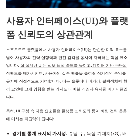
사용자 인터페이스(UI)와 플랫
폼 신뢰도의 상관관계
스포츠토토 플랫폼에서 사용자 인터페이스(UI)는 단순한 미적 요소를
넘어 사용자의 전략 실행력과 안전 감각을 동시에 자극하는 핵심 요소
입니다.
잘 설계된 UI는 정보 탐색 속도를 높이고, 데이터 기반 판단의
정확도를 배가시키며, 사용자의 실수 확률을 줄여줘 장기적인 수익률
유지에 직접적으로 기여합니다.
이는 슬롯이나 바카라, 블랙잭처럼 환
경 요인에 크게 영향을 받는 카지노 테이블 게임과 유사한 메커니즘입
니다.
특히, UI 구성 속 다음 요소들은 플랫폼 신뢰도와 통계 베팅 전략 운용
에 미치는 파급력이 큽니다:
경기별 통계 표시의 가시성
: 슈팅 수, 득점 기대치(xG), 배