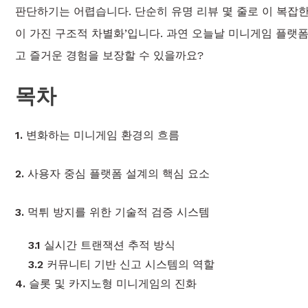
판단하기는 어렵습니다. 단순히 유명 리뷰 몇 줄로 이 복잡한
이 가진 구조적 차별화’입니다. 과연 오늘날 미니게임 플랫
고 즐거운 경험을 보장할 수 있을까요?
목차
1.
변화하는 미니게임 환경의 흐름
2.
사용자 중심 플랫폼 설계의 핵심 요소
3.
먹튀 방지를 위한 기술적 검증 시스템
3.1
실시간 트랜잭션 추적 방식
3.2
커뮤니티 기반 신고 시스템의 역할
4.
슬롯 및 카지노형 미니게임의 진화