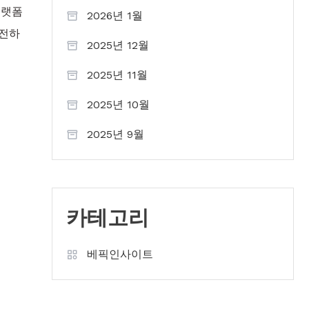
플랫폼
2026년 1월
안전하
2025년 12월
2025년 11월
2025년 10월
2025년 9월
카테고리
베픽인사이트