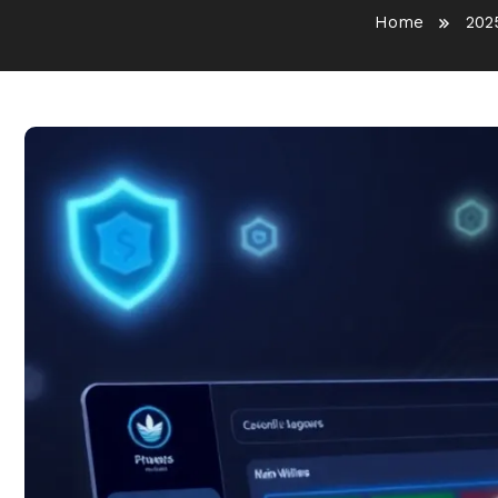
Home
202