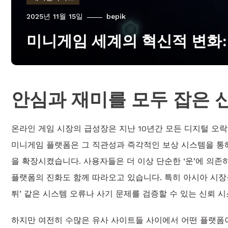
2025년 11월 15일
bepik
미니게임 세계의 혁신적 변화:
안심과 재미를 모두 잡은 
온라인 게임 시장의 급성장은 지난 10년간 모든 디지털 오
미니게임 플랫폼은 그 직관성과 즉각적인 보상 시스템을 통해
을 확장시켰습니다. 사용자들은 더 이상 단순한 ‘운’에 의
플랫폼의 진화도 함께 따라오고 있습니다. 특히 아시아 시
튀’ 같은 시스템 오류나 사기 문제를 검증할 수 있는 신뢰 
하지만 여전히 수많은 유사 사이트들 사이에서 어떤 플랫폼