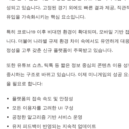
성되고 있습니다. 고정된 경기 외에도 빠른 결과 제공, 직
유입을 가속화시키는 핵심 요소입니다.
특히 코로나19 이후 비대면 환경이 확대되며, 모바일 기반
니다. 더불어 나라별 규제 환경 차이 속에서도 유연하게 대응
정성을 고루 갖춘 신규 플랫폼이 주목받고 있습니다.
또한 유튜브 쇼츠, 틱톡 등 짧은 정보 중심의 콘텐츠 이용 
중시하는 구조로 바뀌고 있습니다. 이제 미니게임의 성공 요
을 필요로 합니다:
플랫폼의 접속 속도 및 안정성
모든 이용자를 고려한 UI 구성
공정한 알고리즘 기반 서비스 운영
유저 피드백이 반영되는 지속적 업데이트