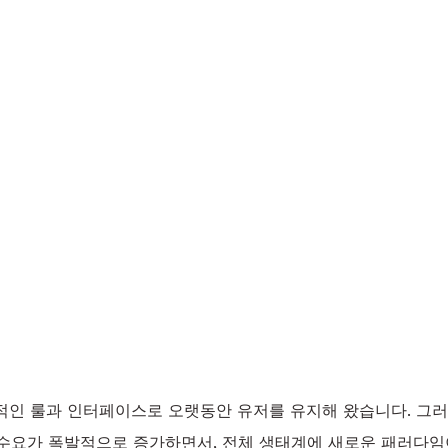
적인 룰과 인터페이스로 오랫동안 유저를 유지해 왔습니다. 그
의 수요가 폭발적으로 증가하면서, 전체 생태계에 새로운 패러다임