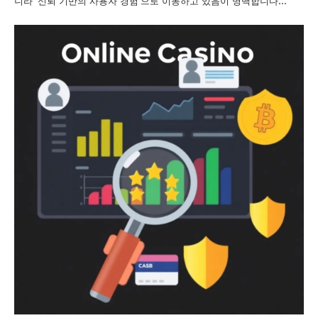
니라 ‘신뢰 기반의 사용자 경험’으로 이동하고 있음이 명백합니다…