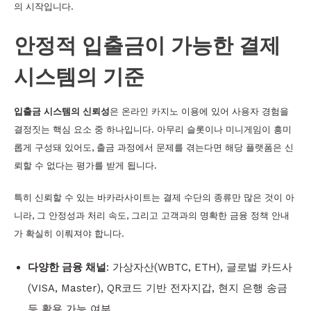
의 시작입니다.
안정적 입출금이 가능한 결제
시스템의 기준
입출금 시스템의 신뢰성
은 온라인 카지노 이용에 있어 사용자 경험을
결정짓는 핵심 요소 중 하나입니다. 아무리 슬롯이나 미니게임이 흥미
롭게 구성돼 있어도, 출금 과정에서 문제를 겪는다면 해당 플랫폼은 신
뢰할 수 없다는 평가를 받게 됩니다.
특히 신뢰할 수 있는 바카라사이트는 결제 수단의 종류만 많은 것이 아
니라, 그 안정성과 처리 속도, 그리고 고객과의 명확한 금융 정책 안내
가 확실히 이뤄져야 합니다.
다양한 금융 채널
: 가상자산(WBTC, ETH), 글로벌 카드사
(VISA, Master), QR코드 기반 전자지갑, 현지 은행 송금
등 활용 가능 여부