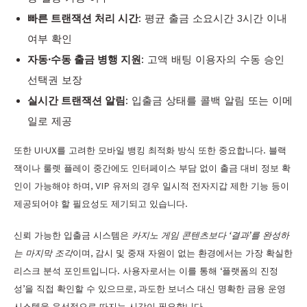
빠른 트랜잭션 처리 시간
: 평균 출금 소요시간 3시간 이내
여부 확인
자동·수동 출금 병행 지원
: 고액 배팅 이용자의 수동 승인
선택권 보장
실시간 트랜잭션 알림
: 입출금 상태를 콜백 알림 또는 이메
일로 제공
또한 UI·UX를 고려한 모바일 뱅킹 최적화 방식 또한 중요합니다. 블랙
잭이나 룰렛 플레이 중간에도 인터페이스 부담 없이 출금 대비 정보 확
인이 가능해야 하며, VIP 유저의 경우 일시적 전자지갑 제한 기능 등이
제공되어야 할 필요성도 제기되고 있습니다.
신뢰 가능한 입출금 시스템은
카지노 게임 콘텐츠보다 ‘결과’를 완성하
는 마지막 조각
이며, 감시 및 중재 자원이 없는 환경에서는 가장 확실한
리스크 분석 포인트입니다. 사용자로서는 이를 통해 ‘플랫폼의 진정
성’을 직접 확인할 수 있으므로, 과도한 보너스 대신 명확한 금융 운영
시스템을 우선적으로 따지는 시각이 필요합니다.