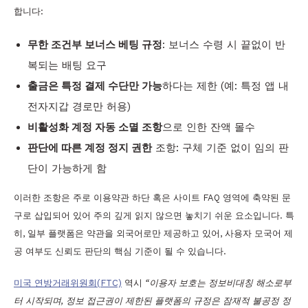
합니다:
무한 조건부 보너스 베팅 규정
: 보너스 수령 시 끝없이 반
복되는 배팅 요구
출금은 특정 결제 수단만 가능
하다는 제한 (예: 특정 앱 내
전자지갑 경로만 허용)
비활성화 계정 자동 소멸 조항
으로 인한 잔액 몰수
판단에 따른 계정 정지 권한
조항: 구체 기준 없이 임의 판
단이 가능하게 함
이러한 조항은 주로 이용약관 하단 혹은 사이트 FAQ 영역에 축약된 문
구로 삽입되어 있어 주의 깊게 읽지 않으면 놓치기 쉬운 요소입니다. 특
히, 일부 플랫폼은 약관을 외국어로만 제공하고 있어, 사용자 모국어 제
공 여부도 신뢰도 판단의 핵심 기준이 될 수 있습니다.
미국 연방거래위원회(FTC)
역시
“이용자 보호는 정보비대칭 해소로부
터 시작되며, 정보 접근권이 제한된 플랫폼의 규정은 잠재적 불공정 정