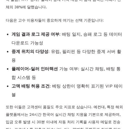
체의 38%에 달했습니다.
다음은 고수 이용자들이 중요하게 여기는 선택 기준입니다:
게임 결과 로그 제공 여부
: 배팅 일지, 승패 로그 등 데이터
다운로드 가능성
중계 위치의 다양성
: 유럽, 필리핀 등 다양한 중계 서버 활
용
플레이어-딜러 인터랙션
가능 여부: 실시간 채팅, 배팅 통
합 시스템 등
고액 배팅 허용 조건
: 베팅 상한이 명확히 표기된 VIP 테이
블
또한 이들은 고객센터 품질도 주요 지표로 삼습니다. 예컨대, 특정 해외
플랫폼에서는 24시간 한국어 실시간 채팅 지원을 기본으로 제공하며,
입금 오류 발생 시 30분 이내에 자동 처리 기록을 사용자 메일로 전송