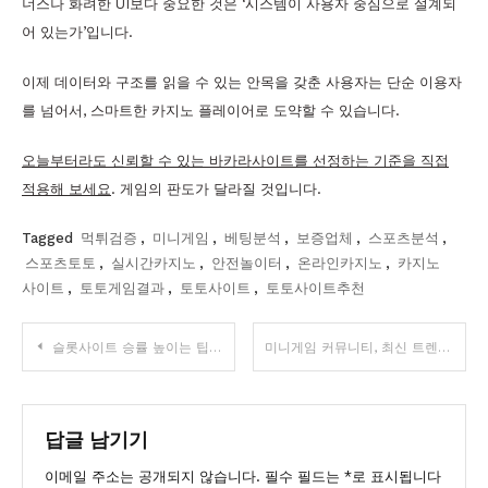
너스나 화려한 UI보다 중요한 것은 ‘시스템이 사용자 중심으로 설계되
어 있는가’입니다.
이제 데이터와 구조를 읽을 수 있는 안목을 갖춘 사용자는 단순 이용자
를 넘어서, 스마트한 카지노 플레이어로 도약할 수 있습니다.
오늘부터라도 신뢰할 수 있는 바카라사이트를 선정하는 기준을 직접
적용해 보세요
. 게임의 판도가 달라질 것입니다.
Tagged
먹튀검증
,
미니게임
,
베팅분석
,
보증업체
,
스포츠분석
,
스포츠토토
,
실시간카지노
,
안전놀이터
,
온라인카지노
,
카지노
사이트
,
토토게임결과
,
토토사이트
,
토토사이트추천
글
슬롯사이트 승률 높이는 팁과 테크닉 완전 가이드
미니게임 커뮤니티, 최신 트렌드 완벽 해부
탐
색
답글 남기기
이메일 주소는 공개되지 않습니다.
필수 필드는
*
로 표시됩니다