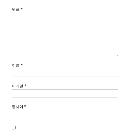
댓글
*
이름
*
이메일
*
웹사이트