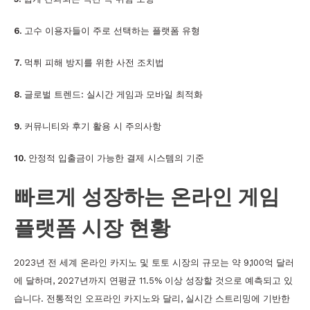
6.
고수 이용자들이 주로 선택하는 플랫폼 유형
7.
먹튀 피해 방지를 위한 사전 조치법
8.
글로벌 트렌드: 실시간 게임과 모바일 최적화
9.
커뮤니티와 후기 활용 시 주의사항
10.
안정적 입출금이 가능한 결제 시스템의 기준
빠르게 성장하는 온라인 게임
플랫폼 시장 현황
2023년 전 세계 온라인 카지노 및 토토 시장의 규모는 약 9,100억 달러
에 달하며, 2027년까지 연평균 11.5% 이상 성장할 것으로 예측되고 있
습니다. 전통적인 오프라인 카지노와 달리, 실시간 스트리밍에 기반한