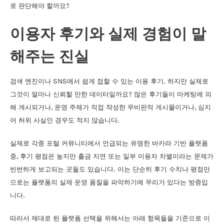
로 판단해야 할까요?
이용자 후기와 실제 경험이 말
해주는 진실
검색 엔진이나 SNS에서 쉽게 접할 수 있는 이용 후기. 하지만 실제로
그것이 얼마나 신뢰할 만한 데이터일까요? 많은 후기들이 마케팅에 의
해 게시되거나, 운영 주체가 직접 작성한 무비판적 게시물이거나, 심지
어 허위 사실인 경우도 적지 않습니다.
실제로 각종 포털 커뮤니티에서 언급되는 유명한 바카라 기반 플랫폼
중, 후기 평점은 높지만 출금 지연 또는 일부 이용자 차별이라는 문제가
빈번하게 보고되는 곳들도 있습니다. 이는 단순히 후기 수치나 평점만
으로는 플랫폼의 실제 운영 품질을 파악하기에 무리가 있다는 방증입
니다.
따라서 제대로 된 플랫폼 선택을 위해서는 아래 항목들을 기준으로 이