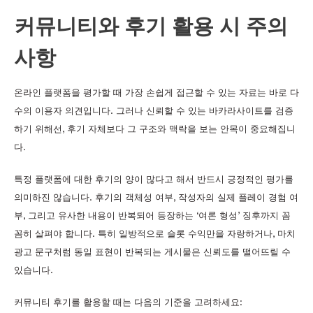
커뮤니티와 후기 활용 시 주의
사항
온라인 플랫폼을 평가할 때 가장 손쉽게 접근할 수 있는 자료는 바로 다
수의 이용자 의견입니다. 그러나 신뢰할 수 있는 바카라사이트를 검증
하기 위해선, 후기 자체보다 그 구조와 맥락을 보는 안목이 중요해집니
다.
특정 플랫폼에 대한 후기의 양이 많다고 해서 반드시 긍정적인 평가를
의미하진 않습니다. 후기의 객체성 여부, 작성자의 실제 플레이 경험 여
부, 그리고 유사한 내용이 반복되어 등장하는 ‘여론 형성’ 징후까지 꼼
꼼히 살펴야 합니다. 특히 일방적으로 슬롯 수익만을 자랑하거나, 마치
광고 문구처럼 동일 표현이 반복되는 게시물은 신뢰도를 떨어뜨릴 수
있습니다.
커뮤니티 후기를 활용할 때는 다음의 기준을 고려하세요: