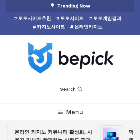
Skip
Trending Now
To
토토사이트추천
토토사이트
토토게임결과
Content
카지노사이트
온라인카지노
배픽
Search
Menu
온라인 카지노 커뮤니티 활성화, 사
먹튀검증