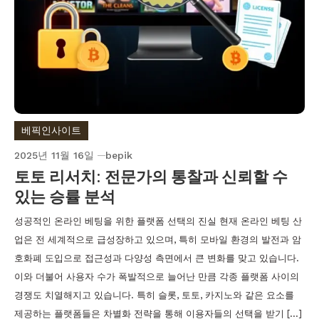
베픽인사이트
2025년 11월 16일
bepik
토토 리서치: 전문가의 통찰과 신뢰할 수
있는 승률 분석
성공적인 온라인 베팅을 위한 플랫폼 선택의 진실 현재 온라인 베팅 산
업은 전 세계적으로 급성장하고 있으며, 특히 모바일 환경의 발전과 암
호화폐 도입으로 접근성과 다양성 측면에서 큰 변화를 맞고 있습니다.
이와 더불어 사용자 수가 폭발적으로 늘어난 만큼 각종 플랫폼 사이의
경쟁도 치열해지고 있습니다. 특히 슬롯, 토토, 카지노와 같은 요소를
제공하는 플랫폼들은 차별화 전략을 통해 이용자들의 선택을 받기 […]