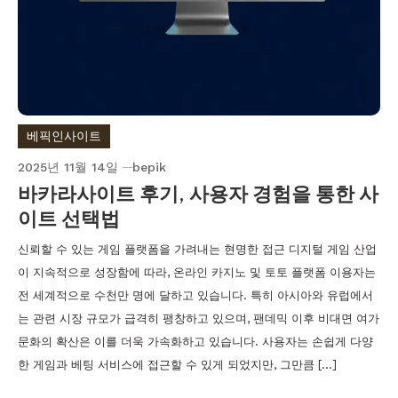
베픽인사이트
2025년 11월 14일
bepik
바카라사이트 후기, 사용자 경험을 통한 사
이트 선택법
신뢰할 수 있는 게임 플랫폼을 가려내는 현명한 접근 디지털 게임 산업
이 지속적으로 성장함에 따라, 온라인 카지노 및 토토 플랫폼 이용자는
전 세계적으로 수천만 명에 달하고 있습니다. 특히 아시아와 유럽에서
는 관련 시장 규모가 급격히 팽창하고 있으며, 팬데믹 이후 비대면 여가
문화의 확산은 이를 더욱 가속화하고 있습니다. 사용자는 손쉽게 다양
한 게임과 베팅 서비스에 접근할 수 있게 되었지만, 그만큼 […]