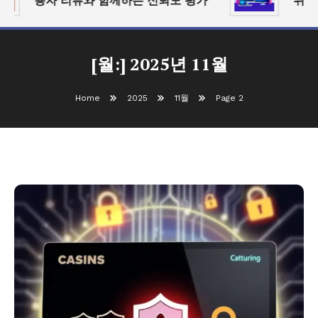
용자 리뷰와 함께하는 신뢰도 평가
위한 
[월:]
2025년 11월
Home
2025
11월
Page 2