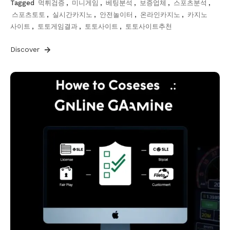
Tagged
먹튀검증
,
미니게임
,
베팅분석
,
보증업체
,
스포츠분석
,
스포츠토토
,
실시간카지노
,
안전놀이터
,
온라인카지노
,
카지노
사이트
,
토토게임결과
,
토토사이트
,
토토사이트추천
Discover