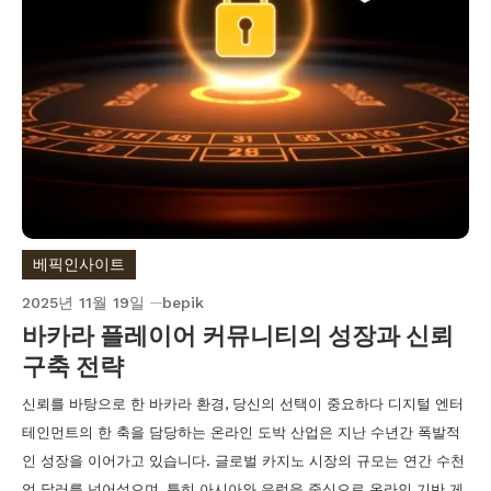
베픽인사이트
2025년 11월 19일
bepik
바카라 플레이어 커뮤니티의 성장과 신뢰
구축 전략
신뢰를 바탕으로 한 바카라 환경, 당신의 선택이 중요하다 디지털 엔터
테인먼트의 한 축을 담당하는 온라인 도박 산업은 지난 수년간 폭발적
인 성장을 이어가고 있습니다. 글로벌 카지노 시장의 규모는 연간 수천
억 달러를 넘어섰으며, 특히 아시아와 유럽을 중심으로 온라인 기반 게