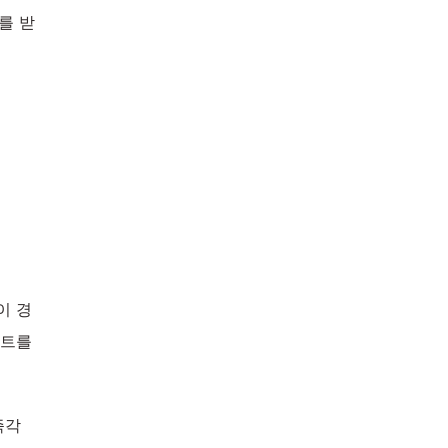
를 받
이 경
이트를
즉각