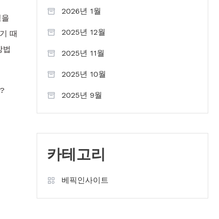
2026년 1월
험을
2025년 12월
기 때
방법
2025년 11월
2025년 10월
?
2025년 9월
카테고리
베픽인사이트