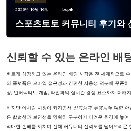
2025년 10월 16일
bepik
스포츠토토 커뮤니티 후기와 
신뢰할 수 있는 온라인 배
빠르게 성장하고 있는 온라인 배팅 시장은 전 세계적으로 수
의 플랫폼은 모바일 접근성과 간편한 사용성 덕분에 꾸준히 
밍, 인터랙티브 게임, 타인과의 실시간 경쟁 요소까지 더해지
하지만 이처럼 시장이 커지면서
신뢰성과 투명성에 대한 이
은 합법성과 보안성을 명확히 구분하기 어려운 환경에 놓여 
막대한 손해를 끼치며 전체 커뮤니티 신뢰도를 떨어뜨리곤 