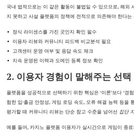
국내 법적으로는 이 같은 활동이 불법일 수 있으므로, 해외
지 못하고 사설 플랫폼의 정책에 전적으로 의존해야 한다는 
정식 라이센스를 가진 곳인지 확인 필수
이용자 리뷰와 커뮤니티 피드백 비교분석 필요
고객센터 운영 여부 및 응답 속도 체크
지속 운영된 이력과 도메인 등록 정보 확인
2. 이용자 경험이 말해주는 선택
플랫폼을 성공적으로 선택하기 위한 핵심은 ‘이론’보다 ‘경
험한 입·출금 안정성, 게임 로딩 속도, 오류 해결 능력 등
평가할 때 커뮤니티 리뷰는 단순 참고 수준을 넘어선
집단 
예를 들어, 카지노 플랫폼 이용자가 실시간으로 게임이 종