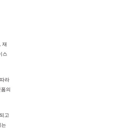
 재
이스
 따라
랫폼의
영되고
이는