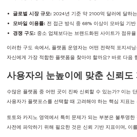
글로벌 시장 규모:
2024년 기준 약 2100억 달러에 달하
모바일 이용률:
전 접근 방식 중 68% 이상이 모바일 기반
경쟁 구도:
중소 업체보다는 브랜드화된 사이트가 점유율
이러한 구도 속에서, 플랫폼 운영자는 어떤 전략적 포지셔닝
자신에게 가장 적합한 플랫폼을 찾아야 할까요? 바로 다음 
사용자의 눈높이에 맞춘 신뢰도 
수많은 플랫폼 중 어떤 곳이 진짜 신뢰할 수 있는가? 이는
사용자가 플랫포스를 선택할 때 고려해야 하는 핵심 지표는 
토토와 카지노 영역에서 특히 문제가 되는 부분은 불투명한 
사전에 파악하기 위해 필요한 것은 신뢰 기반 지표이며, 이