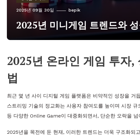
2025년 09월 30일
bepik
2025년 미니게임 트렌드와 성
2025년 온라인 게임 투자
법
최근 몇 년 사이 디지털 게임 플랫폼은 비약적인 성장을 거듭
스트리밍 기술의 정교화는 사용자 참여도를 높이며 시장 규모
등 다양한 Online Game이 대중화되면서, 단순한 오락을
2025년을 목전에 둔 현재, 이러한 트렌드는 더욱 구조화되