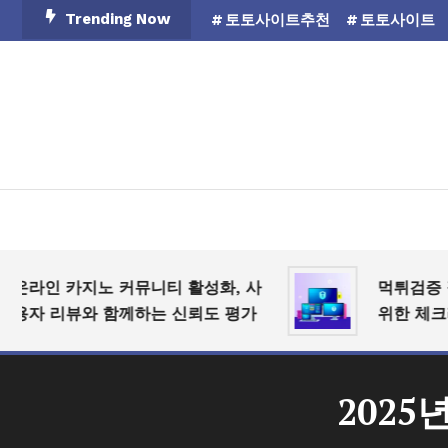
Skip
Trending Now
토토사이트추천
토토사이트
To
Content
배픽
인 카지노 커뮤니티 활성화, 사
먹튀검증 필수! 
 리뷰와 함께하는 신뢰도 평가
위한 체크리스트
202