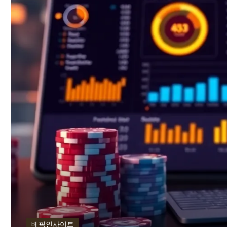
베픽인사이트