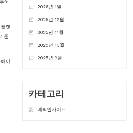
갖추어
2026년 1월
2025년 12월
 플랫
2025년 11월
 기준
2025년 10월
2025년 9월
주해야
카테고리
베픽인사이트