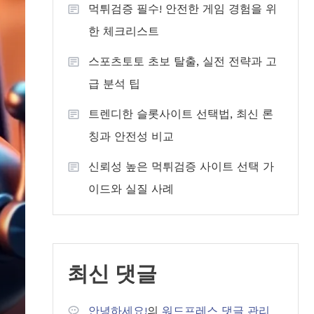
먹튀검증 필수! 안전한 게임 경험을 위
한 체크리스트
스포츠토토 초보 탈출, 실전 전략과 고
급 분석 팁
트렌디한 슬롯사이트 선택법, 최신 론
칭과 안전성 비교
신뢰성 높은 먹튀검증 사이트 선택 가
이드와 실질 사례
최신 댓글
안녕하세요!
의
워드프레스 댓글 관리