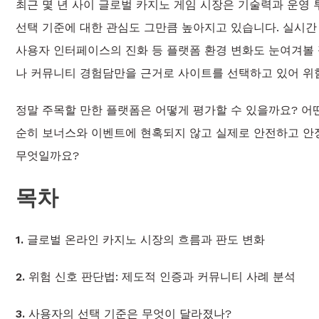
최근 몇 년 사이 글로벌 카지노 게임 시장은 기술력과 운영
선택 기준에 대한 관심도 그만큼 높아지고 있습니다. 실시간
사용자 인터페이스의 진화 등 플랫폼 환경 변화도 눈여겨볼
나 커뮤니티 경험담만을 근거로 사이트를 선택하고 있어 위
정말 주목할 만한 플랫폼은 어떻게 평가할 수 있을까요? 어
순히 보너스와 이벤트에 현혹되지 않고 실제로 안전하고 안
무엇일까요?
목차
1.
글로벌 온라인 카지노 시장의 흐름과 판도 변화
2.
위험 신호 판단법: 제도적 인증과 커뮤니티 사례 분석
3.
사용자의 선택 기준은 무엇이 달라졌나?