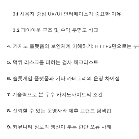
3.1
사용자 중심 UX/UI 인터페이스가 중요한 이유
3.2
페이아웃 구조 및 수익 투명도 비교
4.
카지노 플랫폼의 보안체계 이해하기: HTTPS만으로는 부
5.
먹튀 리스크를 피하는 검사 체크리스트
6.
슬롯게임 플랫폼과 기타 카테고리의 운영 차이점
7.
기술력으로 본 우수 카지노사이트의 조건
8.
신뢰할 수 있는 운영사와 제휴 브랜드 탐색법
9.
커뮤니티 정보의 맹신이 부른 판단 오류 사례