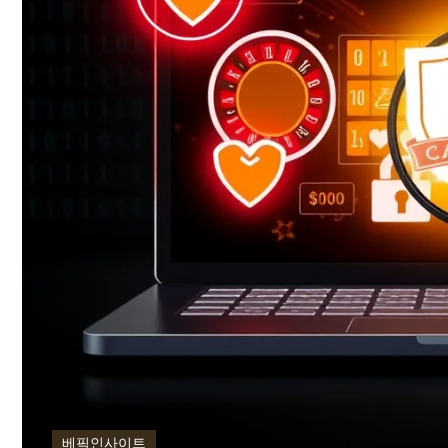
베픽인사이트