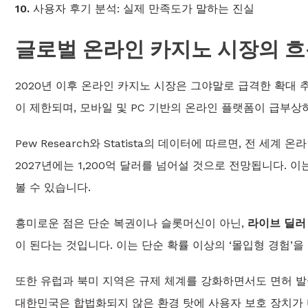
10.
사용자 후기 분석: 실제 만족도가 말하는 진실
글로벌 온라인 카지노 시장의 흐
2020년 이후 온라인 카지노 시장은 그야말로 급격한 확대
이 제한되며, 모바일 및 PC 기반의 온라인 플랫폼이 급부상
Pew Research와 Statista의 데이터에 따르면, 전 세계
2027년에는 1,200억 달러를 넘어설 것으로 전망됩니다.
볼 수 있습니다.
흥미로운 점은 단순 복권이나 슬롯머신이 아닌,
라이브 딜러 
이 된다는 것입니다. 이는 단순 확률 이상의 ‘몰입형 경험’
또한 유럽과 북미 지역은 규제 체계를 강화하면서도 면허 발
대한민국은 합법화되지 않은 환경 탓에 사용자 보호 장치가 