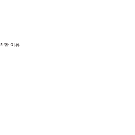
족한 이유