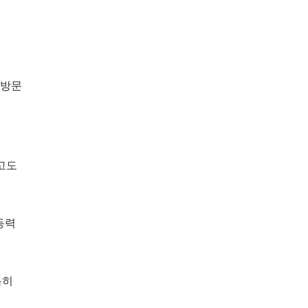
 방문
고도
동력
.
특히