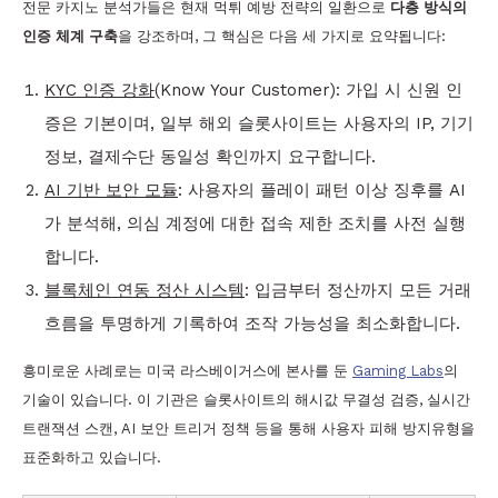
전문 카지노 분석가들은 현재 먹튀 예방 전략의 일환으로
다층 방식의
인증 체계 구축
을 강조하며, 그 핵심은 다음 세 가지로 요약됩니다:
KYC 인증 강화
(Know Your Customer): 가입 시 신원 인
증은 기본이며, 일부 해외 슬롯사이트는 사용자의 IP, 기기
정보, 결제수단 동일성 확인까지 요구합니다.
AI 기반 보안 모듈
: 사용자의 플레이 패턴 이상 징후를 AI
가 분석해, 의심 계정에 대한 접속 제한 조치를 사전 실행
합니다.
블록체인 연동 정산 시스템
: 입금부터 정산까지 모든 거래
흐름을 투명하게 기록하여 조작 가능성을 최소화합니다.
흥미로운 사례로는 미국 라스베이거스에 본사를 둔
Gaming Labs
의
기술이 있습니다. 이 기관은 슬롯사이트의 해시값 무결성 검증, 실시간
트랜잭션 스캔, AI 보안 트리거 정책 등을 통해 사용자 피해 방지유형을
표준화하고 있습니다.