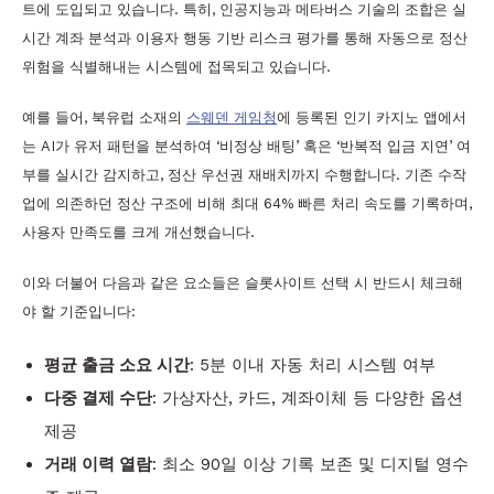
트에 도입되고 있습니다. 특히, 인공지능과 메타버스 기술의 조합은 실
시간 계좌 분석과 이용자 행동 기반 리스크 평가를 통해 자동으로 정산
위험을 식별해내는 시스템에 접목되고 있습니다.
예를 들어, 북유럽 소재의
스웨덴 게임청
에 등록된 인기 카지노 앱에서
는 AI가 유저 패턴을 분석하여 ‘비정상 배팅’ 혹은 ‘반복적 입금 지연’ 여
부를 실시간 감지하고, 정산 우선권 재배치까지 수행합니다. 기존 수작
업에 의존하던 정산 구조에 비해 최대 64% 빠른 처리 속도를 기록하며,
사용자 만족도를 크게 개선했습니다.
이와 더불어 다음과 같은 요소들은 슬롯사이트 선택 시 반드시 체크해
야 할 기준입니다:
평균 출금 소요 시간
: 5분 이내 자동 처리 시스템 여부
다중 결제 수단
: 가상자산, 카드, 계좌이체 등 다양한 옵션
제공
거래 이력 열람
: 최소 90일 이상 기록 보존 및 디지털 영수