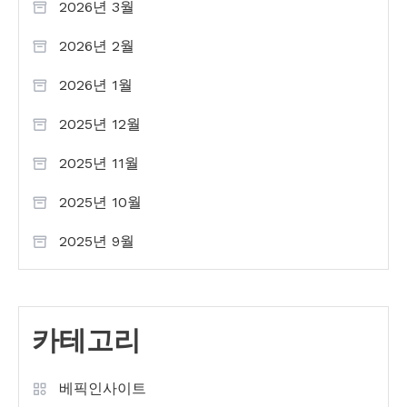
2026년 3월
2026년 2월
2026년 1월
2025년 12월
2025년 11월
2025년 10월
2025년 9월
카테고리
베픽인사이트