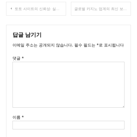
글
토토 사이트의 신뢰성: 실시간 먹튀검증과 후기 관리
글로벌 카지노 업계의 최신 보안 기술과 안전 가이드
탐
색
답글 남기기
이메일 주소는 공개되지 않습니다.
필수 필드는
*
로 표시됩니다
댓글
*
이름
*