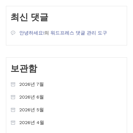
최신 댓글
안녕하세요!
의
워드프레스 댓글 관리 도구
보관함
2026년 7월
2026년 6월
2026년 5월
2026년 4월