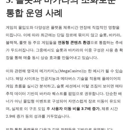
통합 운영 사례
게임의 몰입도와 다양성은 플랫폼 체류시간 연장에 직접적인 영향을
미칩니다. 이에 따라 최근에는 단일 장르에 묶이지 않고 슬롯, 바카라,
블랙잭, 룰렛 등 주요 게임들을
연동형 콘텐츠 환경
으로 통합하는 추세
가 두드러집니다. 그중에서도 슬롯과 바카라의 이중 구성은 사용 층 확
장을 통해 매출 동시 상승 효과를 만들어내고 있습니다.
이와 관련해 영국의 메가카지노(MegaCasino)는 한 예시가 될 수 있습
니다. 해당 사이트는 인공지능과 메타버스 기술을 적용해 플레이어의
게임 흐름을 실시간 분석하고, 슬롯 세션에서 이탈 조짐이 보이면 메타
추적 데이터 기반의 바카라 퀘스트를 팝업으로 권유합니다. 단순한 배
너가 아닌 몰입형 이벤트로 구성되어 자연스럽게 장르 이동이 유도되
며, 실제로 이 구조 도입 후
사용자 이동 비율 3.7배 증가
, 체류 시간
2.9배 증가 등의 성과를 거두었습니다.
또한 통합 플랫폼은 다음과 같은 전략들을 기반으로 운영됩니다: