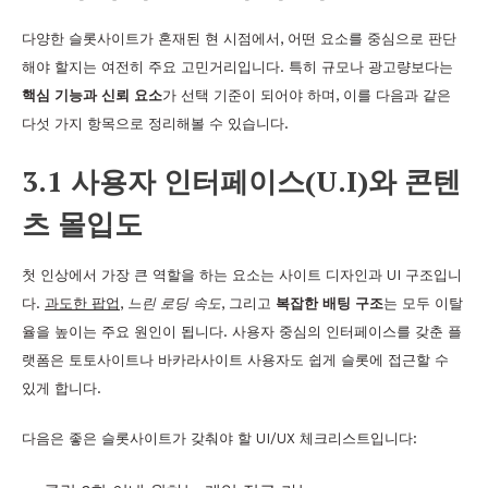
다양한 슬롯사이트가 혼재된 현 시점에서, 어떤 요소를 중심으로 판단
해야 할지는 여전히 주요 고민거리입니다. 특히 규모나 광고량보다는
핵심 기능과 신뢰 요소
가 선택 기준이 되어야 하며, 이를 다음과 같은
다섯 가지 항목으로 정리해볼 수 있습니다.
3.1 사용자 인터페이스(U.I)와 콘텐
츠 몰입도
첫 인상에서 가장 큰 역할을 하는 요소는 사이트 디자인과 UI 구조입니
다.
과도한 팝업
,
느린 로딩 속도
, 그리고
복잡한 배팅 구조
는 모두 이탈
율을 높이는 주요 원인이 됩니다. 사용자 중심의 인터페이스를 갖춘 플
랫폼은 토토사이트나 바카라사이트 사용자도 쉽게 슬롯에 접근할 수
있게 합니다.
다음은 좋은 슬롯사이트가 갖춰야 할 UI/UX 체크리스트입니다: