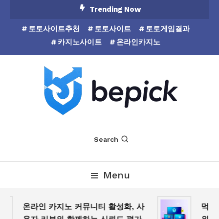
Skip
Trending Now
To
토토사이트추천
토토사이트
토토게임결과
Content
카지노사이트
온라인카지노
배픽
Search
Menu
온라인 카지노 커뮤니티 활성화, 사
먹튀검증