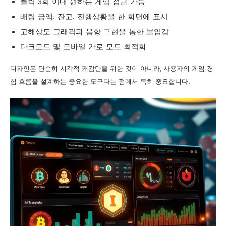
클릭 3회 이내 원하는 게임 접근 가능
배팅 금액, 잔고, 진행상황을 한 화면에 표시
고해상도 그래픽과 음향 구현을 통한 몰입감
다크모드 및 모바일 가로 모드 최적화
디자인은 단순히 시각적 쾌감만을 위한 것이 아니라, 사용자의 게임 경
험 흐름을 설계하는 중요한 도구다는 점에서 특히 중요합니다.