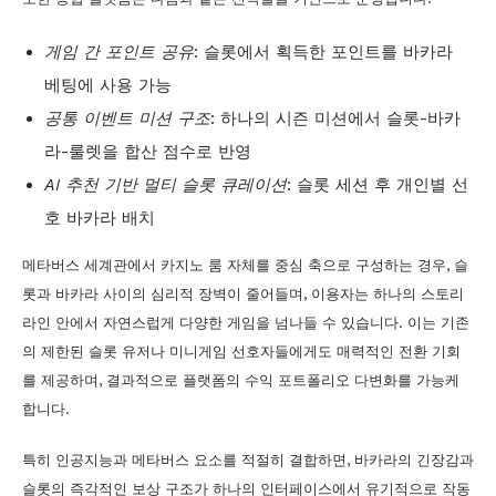
게임 간 포인트 공유
: 슬롯에서 획득한 포인트를 바카라
베팅에 사용 가능
공통 이벤트 미션 구조
: 하나의 시즌 미션에서 슬롯-바카
라-룰렛을 합산 점수로 반영
AI 추천 기반 멀티 슬롯 큐레이션
: 슬롯 세션 후 개인별 선
호 바카라 배치
메타버스 세계관에서 카지노 룸 자체를 중심 축으로 구성하는 경우, 슬
롯과 바카라 사이의 심리적 장벽이 줄어들며, 이용자는 하나의 스토리
라인 안에서 자연스럽게 다양한 게임을 넘나들 수 있습니다. 이는 기존
의 제한된 슬롯 유저나 미니게임 선호자들에게도 매력적인 전환 기회
를 제공하며, 결과적으로 플랫폼의 수익 포트폴리오 다변화를 가능케
합니다.
특히 인공지능과 메타버스 요소를 적절히 결합하면, 바카라의 긴장감과
슬롯의 즉각적인 보상 구조가 하나의 인터페이스에서 유기적으로 작동