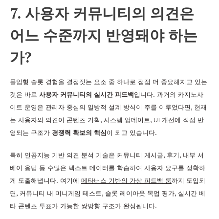
7. 사용자 커뮤니티의 의견은
어느 수준까지 반영돼야 하는
가?
몰입형 슬롯 경험을 결정짓는 요소 중 하나로 점점 더 중요해지고 있는
것은 바로
사용자 커뮤니티의 실시간 피드백
입니다. 과거의 카지노사
이트 운영은 관리자 중심의 일방적 설계 방식이 주를 이루었다면, 현재
는 사용자의 의견이 콘텐츠 기획, 시스템 업데이트, UI 개선에 직접 반
영되는 구조가
경쟁력 확보의 핵심
이 되고 있습니다.
특히 인공지능 기반 의견 분석 기술은 커뮤니티 게시글, 후기, 내부 서
베이 응답 등 수많은 텍스트 데이터를 학습하여 사용자 요구를 정확하
게 도출해냅니다. 여기에
메타버스 기반의 가상 피드백 룸
까지 도입되
면, 커뮤니티 내 미니게임 테스트, 슬롯 레이아웃 목업 평가, 실시간 베
타 콘텐츠 투표가 가능한 쌍방향 구조가 완성됩니다.