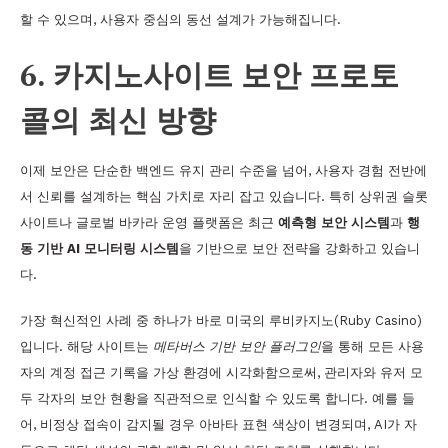
할 수 있으며, 사용자 중심의 동선 설계가 가능해집니다.
6. 카지노사이트 보안 프로토
콜의 최신 방향
이제 보안은 단순한 백엔드 유지 관리 수준을 넘어, 사용자 경험 전반에
서 신뢰를 설계하는 핵심 가치로 자리 잡고 있습니다. 특히 상위권 슬롯
사이트나 글로벌 바카라 운영 플랫폼은 최근
예측형 보안 시스템
과
행
동 기반 AI 모니터링 시스템
을 기반으로 보안 전략을 강화하고 있습니
다.
가장 혁신적인 사례 중 하나가 바로 미국의 루비카지노(Ruby Casino)
입니다. 해당 사이트는
메타버스 기반 보안 플러그인
을 통해 모든 사용
자의 계정 접근 기록을 가상 환경에 시각화함으로써, 관리자와 유저 모
두 각자의 보안 현황을 직관적으로 인식할 수 있도록 합니다. 예를 들
어, 비정상 접속이 감지될 경우 아바타 표현 색상이 변경되며, AI가 자