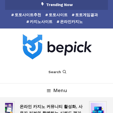
Skip
Trending Now
To
토토사이트추천
토토사이트
토토게임결과
Content
카지노사이트
온라인카지노
배픽
Search
Menu
온라인 카지노 커뮤니티 활성화, 사