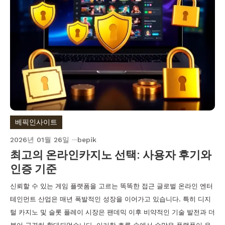
베픽인사이트
2026년 01월 26일
bepik
최고의 온라인카지노 선택: 사용자 후기와
인증 기준
신뢰할 수 있는 게임 플랫폼을 고르는 똑똑한 접근 글로벌 온라인 엔터
테인먼트 산업은 매년 폭발적인 성장을 이어가고 있습니다. 특히 디지
털 카지노 및 슬롯 플레이 시장은 팬데믹 이후 비약적인 기술 발전과 더