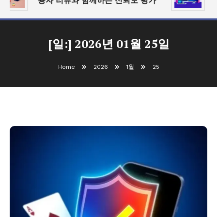
용자 리뷰와 함께하는 신뢰도 평가
[일:]
2026년 01월 25일
Home
2026
1월
25