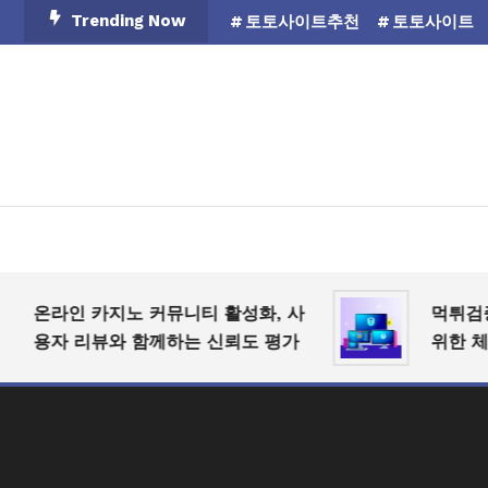
Skip
Trending Now
토토사이트추천
토토사이트
To
Content
배픽
온라인 카지노 커뮤니티 활성화, 사
먹튀검증 
용자 리뷰와 함께하는 신뢰도 평가
위한 체