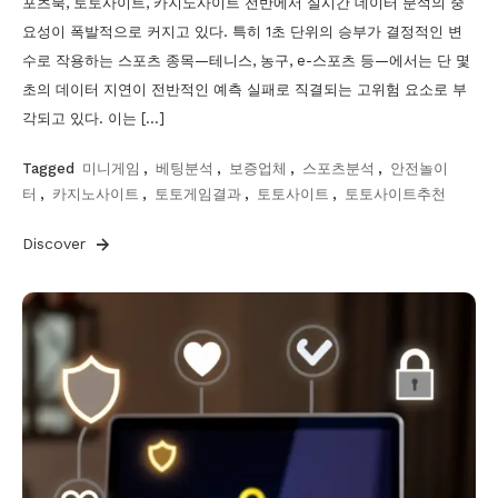
포츠북, 토토사이트, 카지노사이트 전반에서 실시간 데이터 분석의 중
요성이 폭발적으로 커지고 있다. 특히 1초 단위의 승부가 결정적인 변
수로 작용하는 스포츠 종목—테니스, 농구, e-스포츠 등—에서는 단 몇
초의 데이터 지연이 전반적인 예측 실패로 직결되는 고위험 요소로 부
각되고 있다. 이는 […]
Tagged
미니게임
,
베팅분석
,
보증업체
,
스포츠분석
,
안전놀이
터
,
카지노사이트
,
토토게임결과
,
토토사이트
,
토토사이트추천
Discover