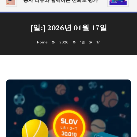
용자 리뷰와 함께하는 신뢰도 평가
[일:]
2026년 01월 17일
Home
2026
1월
17