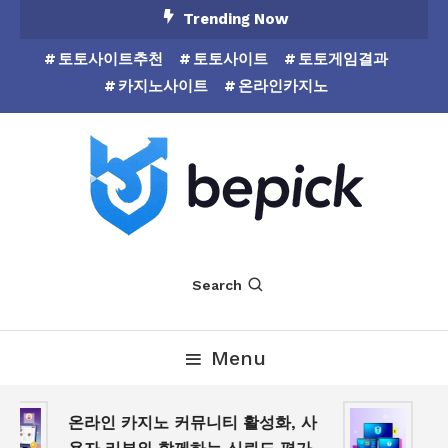
Skip
Trending Now
To
토토사이트추천
토토사이트
토토게임결과
Content
카지노사이트
온라인카지노
배픽
Search
Menu
온라인 카지노 커뮤니티 활성화, 사
먹