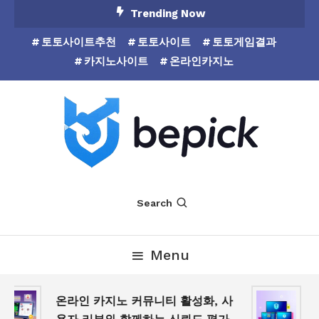
Skip
Trending Now
To
토토사이트추천
토토사이트
토토게임결과
Content
카지노사이트
온라인카지노
배픽
Search
Menu
온라인 카지노 커뮤니티 활성화, 사