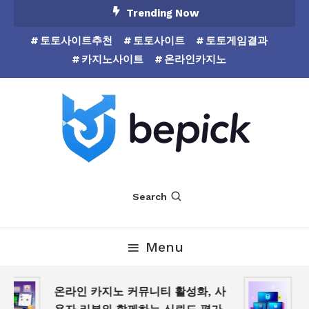
Skip
Trending Now
To
토토사이트추천
토토사이트
토토게임결과
Content
카지노사이트
온라인카지노
배픽
Search
Menu
온라인 카지노 커뮤니티 활성화, 사