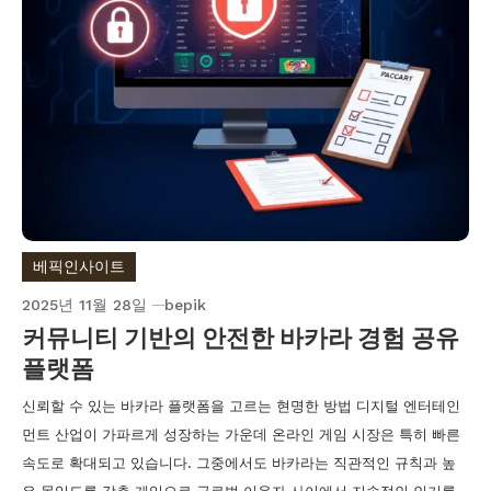
베픽인사이트
2025년 11월 28일
bepik
커뮤니티 기반의 안전한 바카라 경험 공유
플랫폼
신뢰할 수 있는 바카라 플랫폼을 고르는 현명한 방법 디지털 엔터테인
먼트 산업이 가파르게 성장하는 가운데 온라인 게임 시장은 특히 빠른
속도로 확대되고 있습니다. 그중에서도 바카라는 직관적인 규칙과 높