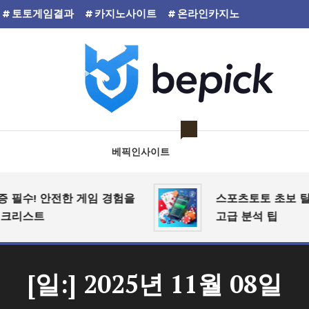
토토게임결과
카지노사이트
온라인카지노
베픽인사이트
필수! 안전한 게임 경험을
스포츠토토 초보 탈출
크리스트
고급 분석 팁
[일:]
2025년 11월 08일