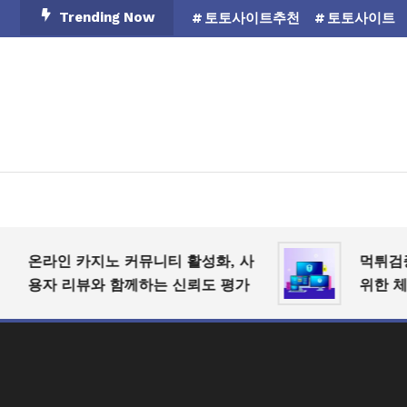
Skip
Trending Now
토토사이트추천
토토사이트
To
Content
배픽
온라인 카지노 커뮤니티 활성화, 사
먹튀검증 
용자 리뷰와 함께하는 신뢰도 평가
위한 체