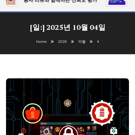
용자 리뷰와 함께하는 신뢰도 평가
[일:]
2025년 10월 04일
Home
2025
10월
4