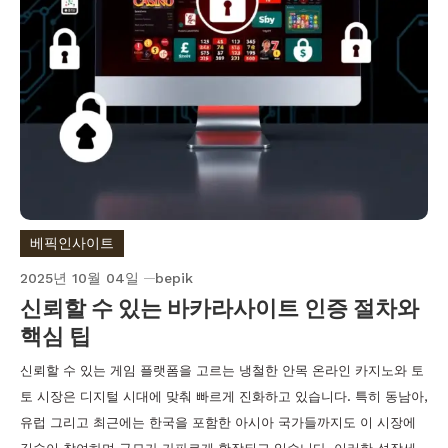
베픽인사이트
2025년 10월 04일
bepik
신뢰할 수 있는 바카라사이트 인증 절차와
핵심 팁
신뢰할 수 있는 게임 플랫폼을 고르는 냉철한 안목 온라인 카지노와 토
토 시장은 디지털 시대에 맞춰 빠르게 진화하고 있습니다. 특히 동남아,
유럽 그리고 최근에는 한국을 포함한 아시아 국가들까지도 이 시장에