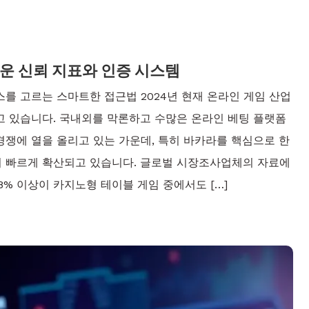
운 신뢰 지표와 인증 시스템
스를 고르는 스마트한 접근법 2024년 현재 온라인 게임 산업
고 있습니다. 국내외를 막론하고 수많은 온라인 베팅 플랫폼
경쟁에 열을 올리고 있는 가운데, 특히 바카라를 핵심으로 한
 빠르게 확산되고 있습니다. 글로벌 시장조사업체의 자료에
% 이상이 카지노형 테이블 게임 중에서도 […]