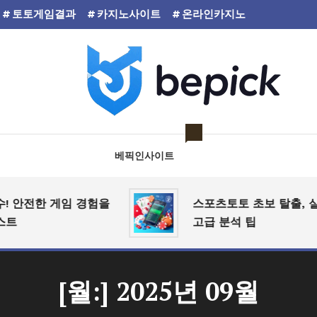
토토게임결과
카지노사이트
온라인카지노
베픽인사이트
게임 경험을
스포츠토토 초보 탈출, 실전 전략과
고급 분석 팁
[월:]
2025년 09월