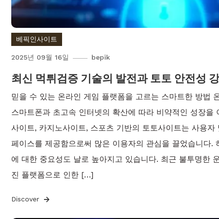
베픽인사이트
2025년 09월 16일
bepik
최신 먹튀검증 기술의 발전과 토토 안전성 
믿을 수 있는 온라인 게임 플랫폼을 고르는 스마트한 방법
스마트폰과 초고속 인터넷의 확산에 따라 비약적인 성장을 
사이트, 카지노사이트, 스포츠 기반의 토토사이트는 사용자
페이스를 제공함으로써 많은 이용자의 관심을 끌었습니다. 
에 대한 중요성도 날로 높아지고 있습니다. 최근 불투명한 
진 플랫폼으로 인한 […]
Discover