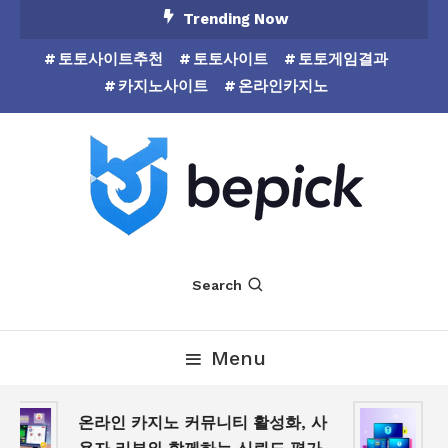
Skip
Trending Now
To
토토사이트추천
토토사이트
토토게임결과
Content
카지노사이트
온라인카지노
배픽
Search
Menu
온라인 카지노 커뮤니티 활성화, 사